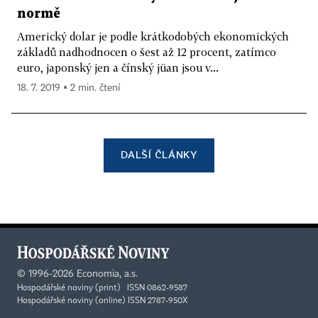
normě
Americký dolar je podle krátkodobých ekonomických
základů nadhodnocen o šest až 12 procent, zatímco
euro, japonský jen a čínský jüan jsou v...
18. 7. 2019 ▪ 2 min. čtení
DALŠÍ ČLÁNKY
©
1996-2026
Economia, a.s.
Hospodářské noviny (print) ISSN 0862-9587
Hospodářské noviny (online) ISSN 2787-950X