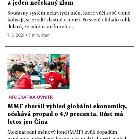
a jeden nečekaný zlom
Současný systém nekrytých měn, které vůči sobě volně
kolísají, se zrodil vlastně v nouzi. Po světě obíhalo tolik
dolarů, že udržování kurzů v...
7. 5. 2021 ▪ 7 min. čtení
INFOGRAFIKA UVNITŘ
MMF zhoršil výhled globální ekonomiky,
očekává propad o 4,9 procenta. Růst má
letos jen Čína
Mezinárodní měnový fond (MMF) kvůli dopadům
pandemie způsobené koronavirem dál zhoršil výhled