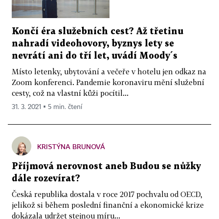
Končí éra služebních cest? Až třetinu
nahradí videohovory, byznys lety se
nevrátí ani do tří let, uvádí Moody´s
Místo letenky, ubytování a večeře v hotelu jen odkaz na
Zoom konferenci. Pandemie koronaviru mění služební
cesty, což na vlastní kůži pocítil...
31. 3. 2021 ▪ 5 min. čtení
KRISTÝNA BRUNOVÁ
Příjmová nerovnost aneb Budou se nůžky
dále rozevírat?
Česká republika dostala v roce 2017 pochvalu od OECD,
jelikož si během poslední finanční a ekonomické krize
dokázala udržet stejnou míru...