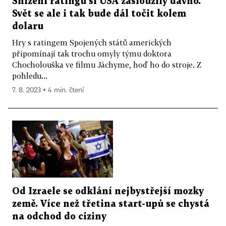
Snížení ratingu si USA zasloužily dávno.
Svět se ale i tak bude dál točit kolem
dolaru
Hry s ratingem Spojených států amerických
připomínají tak trochu omyly týmu doktora
Chocholouška ve filmu Jáchyme, hoď ho do stroje. Z
pohledu...
7. 8. 2023 ▪ 4 min. čtení
Od Izraele se odklání nejbystřejší mozky
země. Více než třetina start-upů se chystá
na odchod do ciziny