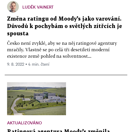
LUDĚK VAINERT
Změna ratingu od Moody’s jako varování.
Důvodů k pochybám o světlých zítřcích je
spousta
Česko není zvyklé, aby se na něj ratingové agentury
mračily. Vlastně se po celá tři desetiletí moderní
existence země pohled na solventnost...
9. 8. 2022 ▪ 4 min. čtení
AKTUALIZOVÁNO
Ratingová agentura Moody’s změnila