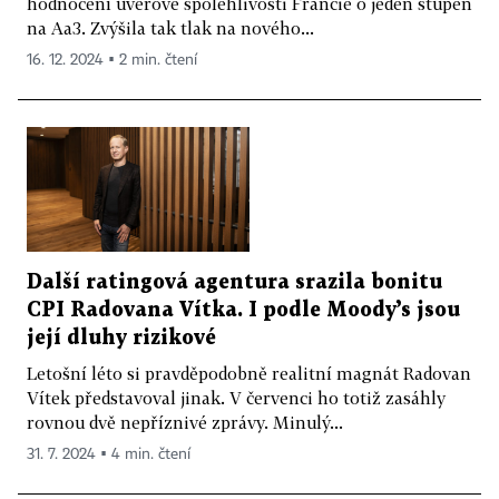
hodnocení úvěrové spolehlivosti Francie o jeden stupeň
na Aa3. Zvýšila tak tlak na nového...
16. 12. 2024 ▪ 2 min. čtení
Další ratingová agentura srazila bonitu
CPI Radovana Vítka. I podle Moody’s jsou
její dluhy rizikové
Letošní léto si pravděpodobně realitní magnát Radovan
Vítek představoval jinak. V červenci ho totiž zasáhly
rovnou dvě nepříznivé zprávy. Minulý...
31. 7. 2024 ▪ 4 min. čtení