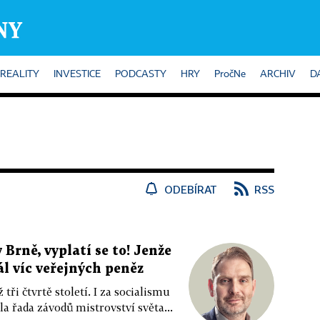
REALITY
INVESTICE
PODCASTY
HRY
PročNe
ARCHIV
D
ODEBÍRAT
RSS
Brně, vyplatí se to! Jenže
ál víc veřejných peněz
tři čtvrtě století. I za socialismu
 řada závodů mistrovství světa...