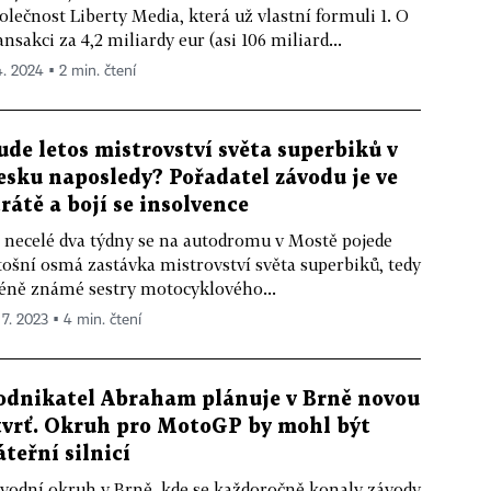
olečnost Liberty Media, která už vlastní formuli 1. O
ansakci za 4,2 miliardy eur (asi 106 miliard...
4. 2024 ▪ 2 min. čtení
ude letos mistrovství světa superbiků v
esku naposledy? Pořadatel závodu je ve
trátě a bojí se insolvence
 necelé dva týdny se na autodromu v Mostě pojede
tošní osmá zastávka mistrovství světa superbiků, tedy
ně známé sestry motocyklového...
 7. 2023 ▪ 4 min. čtení
odnikatel Abraham plánuje v Brně novou
tvrť. Okruh pro MotoGP by mohl být
áteřní silnicí
vodní okruh v Brně, kde se každoročně konaly závody