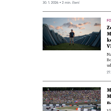
30. 1. 2026 ▪ 2 min. čtení
FO
Z
M
k
V
Na
Bo
ud
27
M
M
n
Vl