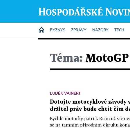
HOME
BYZNYS
ZPRÁVY
NÁZORY
TECH
Téma:
MotoGP
LUDĚK VAINERT
Dotujte motocyklové závody v 
držitel práv bude chtít čím d
Rychlé motorky patří k Brnu už víc než 
se na tamním přírodním okruhu konala