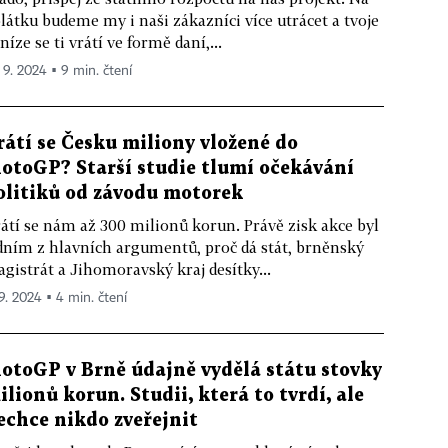
látku budeme my i naši zákazníci více utrácet a tvoje
níze se ti vrátí ve formě daní,...
. 9. 2024 ▪ 9 min. čtení
rátí se Česku miliony vložené do
otoGP? Starší studie tlumí očekávání
olitiků od závodu motorek
átí se nám až 300 milionů korun. Právě zisk akce byl
dním z hlavních argumentů, proč dá stát, brněnský
gistrát a Jihomoravský kraj desítky...
 9. 2024 ▪ 4 min. čtení
otoGP v Brně údajně vydělá státu stovky
ilionů korun. Studii, která to tvrdí, ale
echce nikdo zveřejnit