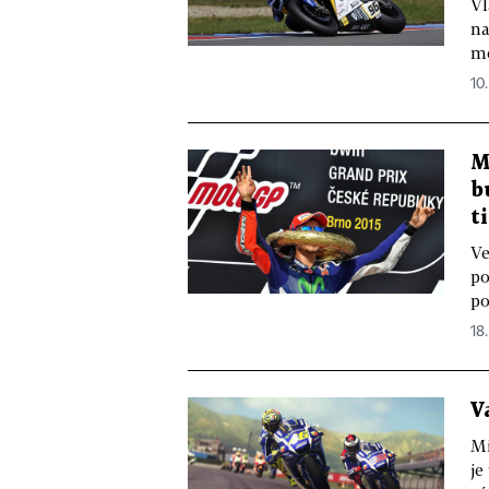
Vl
na
mo
10.
M
b
t
Ve
po
po
18.
V
Mi
je