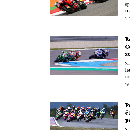
sp
tr
1. 
B
Č
z
Za
le
mé
19.
P
č
p
Zá