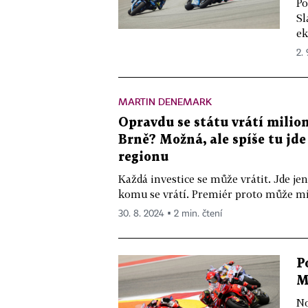
Po
Sl
ek
2.
MARTIN DENEMARK
Opravdu se státu vrátí milio
Brně? Možná, ale spíše tu jde
regionu
Každá investice se může vrátit. Jde jen
komu se vrátí. Premiér proto může mít 
30. 8. 2024 ▪ 2 min. čtení
P
M
No