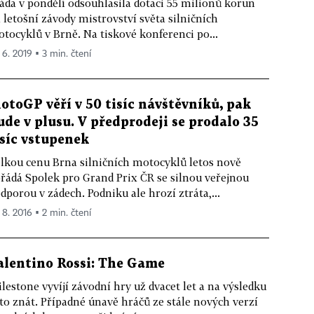
áda v pondělí odsouhlasila dotaci 55 milionů korun
 letošní závody mistrovství světa silničních
tocyklů v Brně. Na tiskové konferenci po...
 6. 2019 ▪ 3 min. čtení
otoGP věří v 50 tisíc návštěvníků, pak
ude v plusu. V předprodeji se prodalo 35
isíc vstupenek
lkou cenu Brna silničních motocyklů letos nově
řádá Spolek pro Grand Prix ČR se silnou veřejnou
dporou v zádech. Podniku ale hrozí ztráta,...
 8. 2016 ▪ 2 min. čtení
alentino Rossi: The Game
lestone vyvíjí závodní hry už dvacet let a na výsledku
 to znát. Případné únavě hráčů ze stále nových verzí