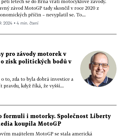
 pěti letech se do Brna vrátí motocyklové závody.
avný závod MotoGP tady skončil v roce 2020 z
onomických příčin – nevyplatil se. To...
 9. 2024 ▪ 4 min. čtení
ny pro závody motorek v
 o zisk politických bodů v
 o to, zda to byla dobrá investice a
pravdu, když říká, že vyšší...
o formuli i motorky. Společnost Liberty
edia koupila MotoGP
vým majitelem MotoGP se stala americká