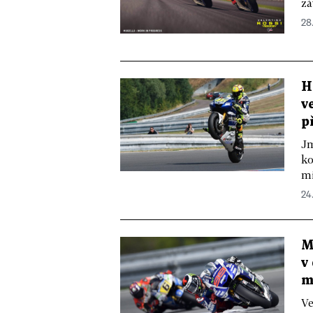
zá
28.
H
v
p
Jm
ko
mi
24
M
v
m
Ve