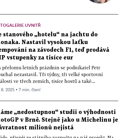
TOGALERIE UVNITŘ
e stanového „hotelu“ na jachtu do
onaka. Nastavil vysokou laťku
empování na závodech F1, teď prodává
IP vstupenky za tisíce eur
 přelomu letních prázdnin se podnikatel Petr
uchal nezastavil. Tři týdny, tři velké sportovní
álosti ve třech zemích, tisíce hostů a také...
. 8. 2025 ▪ 7 min. čtení
áme „nedostupnou“ studii o výhodnosti
otoGP v Brně. Stejně jako u Michelinu je
ávratnost milionů nejistá
ádo, přispěj ze státního rozpočtu na náš projekt. Na