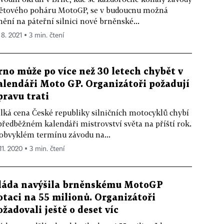
ětového poháru MotoGP, se v budoucnu možná
ění na páteřní silnici nové brněnské...
 8. 2021 ▪ 3 min. čtení
rno může po více než 30 letech chybět v
alendáři Moto GP. Organizátoři požadují
pravu trati
lká cena České republiky silničních motocyklů chybí
předběžném kalendáři mistrovství světa na příští rok.
obvyklém termínu závodu na...
11. 2020 ▪ 3 min. čtení
láda navýšila brněnskému MotoGP
otaci na 55 milionů. Organizátoři
ožadovali ještě o deset víc