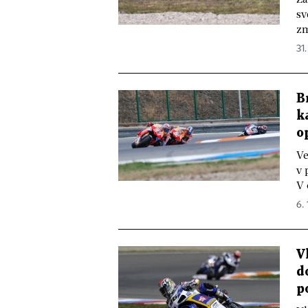
sv
zm
31.
B
k
o
Ve
v 
V 
6. 
V
d
p