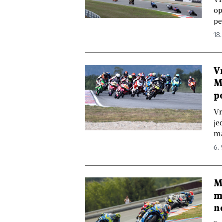
op
pe
18
V
M
p
Vr
je
ma
6.
M
m
n