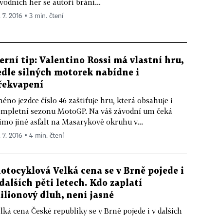
vodních her se autoři brání...
 7. 2016 ▪ 3 min. čtení
erní tip: Valentino Rossi má vlastní hru,
edle silných motorek nabídne i
řekvapení
éno jezdce číslo 46 zaštiťuje hru, která obsahuje i
mpletní sezonu MotoGP. Na váš závodní um čeká
mo jiné asfalt na Masarykově okruhu v...
. 7. 2016 ▪ 4 min. čtení
otocyklová Velká cena se v Brně pojede i
 dalších pěti letech. Kdo zaplatí
ilionový dluh, není jasné
lká cena České republiky se v Brně pojede i v dalších