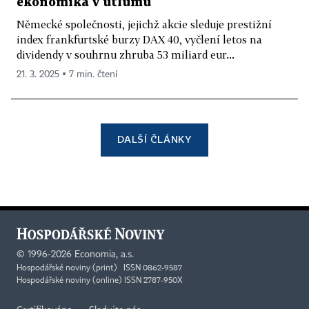
ekonomika v útlumu
Německé společnosti, jejichž akcie sleduje prestižní
index frankfurtské burzy DAX 40, vyčlení letos na
dividendy v souhrnu zhruba 53 miliard eur...
21. 3. 2025 ▪ 7 min. čtení
DALŠÍ ČLÁNKY
©
1996-2026
Economia, a.s.
Hospodářské noviny (print) ISSN 0862-9587
Hospodářské noviny (online) ISSN 2787-950X