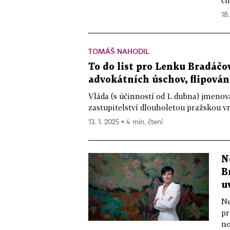
ch
18.
TOMÁŠ NAHODIL
To do list pro Lenku Bradáčo
advokátních úschov, flipován
Vláda (s účinností od 1. dubna) jmenov
zastupitelství dlouholetou pražskou vr
13. 1. 2025 ▪ 4 min. čtení
N
B
u
Ne
pr
no