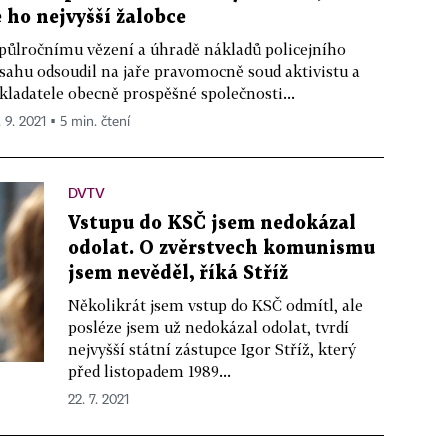
e ho nejvyšší žalobce
půlročnímu vězení a úhradě nákladů policejního
sahu odsoudil na jaře pravomocně soud aktivistu a
kladatele obecně prospěšné společnosti...
 9. 2021 ▪ 5 min. čtení
DVTV
Vstupu do KSČ jsem nedokázal
odolat. O zvěrstvech komunismu
jsem nevěděl, říká Stříž
Několikrát jsem vstup do KSČ odmítl, ale
posléze jsem už nedokázal odolat, tvrdí
nejvyšší státní zástupce Igor Stříž, který
před listopadem 1989...
22. 7. 2021