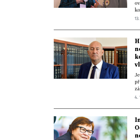
ov
ko
13.
H
n
k
v
Je
př
zá
4. 
I
O
n