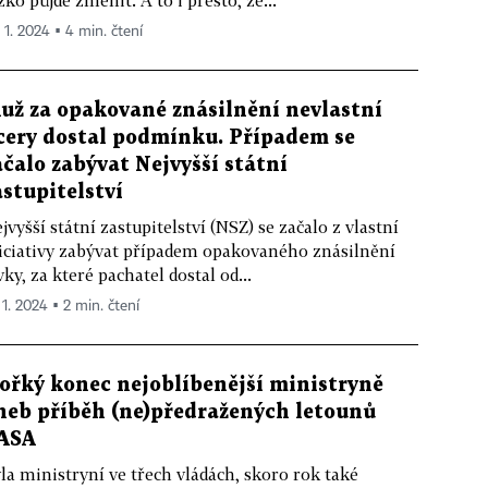
žko půjde změnit. A to i přesto, že...
. 1. 2024 ▪ 4 min. čtení
už za opakované znásilnění nevlastní
cery dostal podmínku. Případem se
ačalo zabývat Nejvyšší státní
astupitelství
jvyšší státní zastupitelství (NSZ) se začalo z vlastní
iciativy zabývat případem opakovaného znásilnění
vky, za které pachatel dostal od...
 1. 2024 ▪ 2 min. čtení
ořký konec nejoblíbenější ministryně
neb příběh (ne)předražených letounů
ASA
la ministryní ve třech vládách, skoro rok také