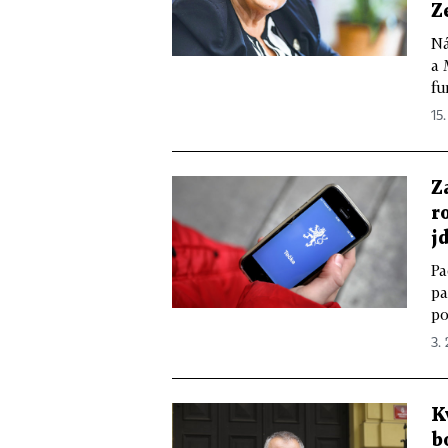
Z
Ná
a 
fu
15.
Z
r
j
Pa
pa
po
3. 
K
b