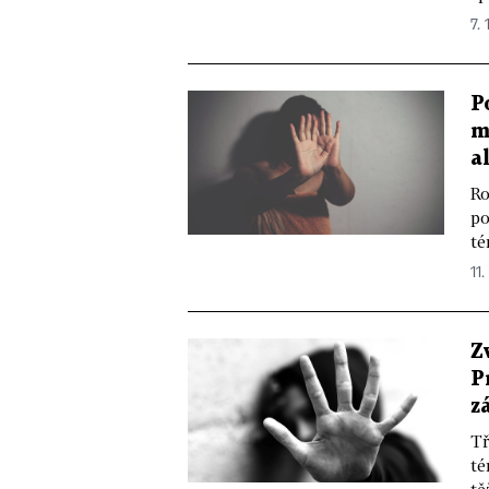
7. 
P
m
a
Ro
po
té
11.
Z
P
z
Tř
té