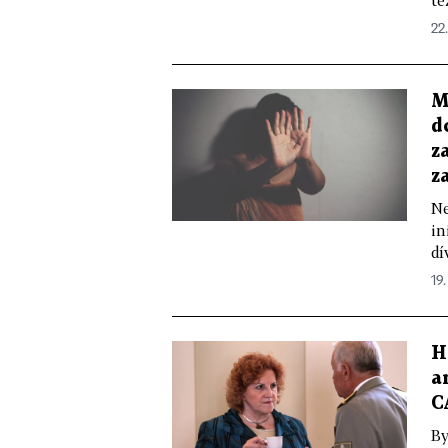
tě
22
M
d
z
z
Ne
in
dí
19.
H
a
C
By