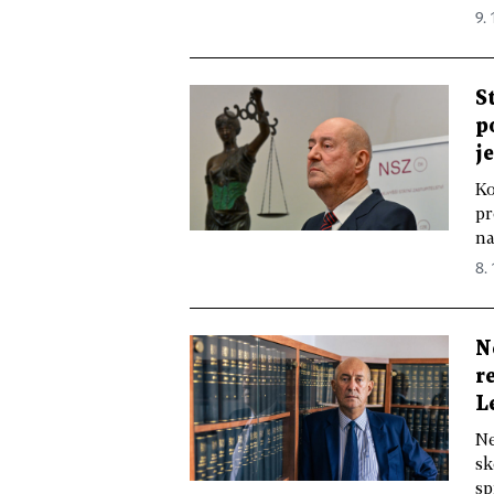
9. 
S
p
j
Ko
pr
na
8. 
N
r
L
Ne
sk
sp