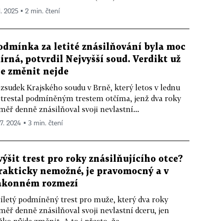
1. 2025 ▪ 2 min. čtení
odmínka za letité znásilňování byla moc
írná, potvrdil Nejvyšší soud. Verdikt už
le změnit nejde
zsudek Krajského soudu v Brně, který letos v lednu
trestal podmíněným trestem otčíma, jenž dva roky
měř denně znásilňoval svoji nevlastní...
 7. 2024 ▪ 3 min. čtení
výšit trest pro roky znásilňujícího otce?
rakticky nemožné, je pravomocný a v
ákonném rozmezí
íletý podmíněný trest pro muže, který dva roky
měř denně znásilňoval svoji nevlastní dceru, jen