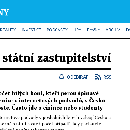
REALITY
INVESTICE
PODCASTY
HRY
PročNe
ARCHIV
D
 státní zastupitelství
ODEBÍRAT
RSS
očet bílých koní, kteří perou špinavé
eníze z internetových podvodů, v Česku
oste. Často jde o cizince nebo studenty
ternetové podvody v posledních letech válcují Česko a
ěrně s nimi roste i počet případů, kdy pachatelé