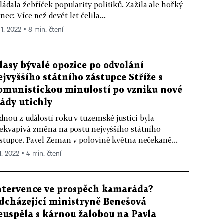
ládala žebříček popularity politiků. Zažila ale hořký
nec: Více než devět let čelila...
 1. 2022 ▪ 8 min. čtení
lasy bývalé opozice po odvolání
ejvyššího státního zástupce Stříže s
omunistickou minulostí po vzniku nové
lády utichly
dnou z událostí roku v tuzemské justici byla
ekvapivá změna na postu nejvyššího státního
stupce. Pavel Zeman v polovině května nečekaně...
1. 2022 ▪ 4 min. čtení
ntervence ve prospěch kamaráda?
dcházející ministryně Benešová
euspěla s kárnou žalobou na Pavla