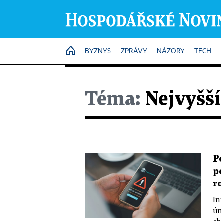
HOME
BYZNYS
ZPRÁVY
NÁZORY
TECH
Téma:
Nejvyšší
P
p
r
In
úm