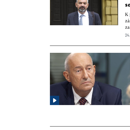
s
K 
zá
za
24.