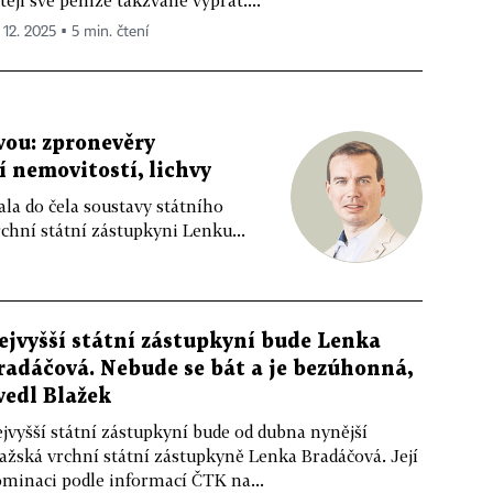
tějí své peníze takzvaně vyprat....
 12. 2025 ▪ 5 min. čtení
vou: zpronevěry
í nemovitostí, lichvy
ala do čela soustavy státního
chní státní zástupkyni Lenku...
ejvyšší státní zástupkyní bude Lenka
radáčová. Nebude se bát a je bezúhonná,
vedl Blažek
jvyšší státní zástupkyní bude od dubna nynější
ažská vrchní státní zástupkyně Lenka Bradáčová. Její
minaci podle informací ČTK na...