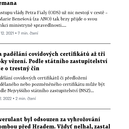
emana
stupu vlády Petra Fialy (ODS) už nic nestojí v cestě –
Marie Benešová (za ANO) tak brzy přijde o svou
nkci ministryně spravedlnosti....
 12. 2021 ▪ 7 min. čtení
a padělání covidových certifikátů až tři
oky vězení. Podle státního zastupitelství
de o trestný čin
dělání covidových certifikátů či předložení
dělaného nebo pozměněného certifikátu může být
dle Nejvyššího státního zastupitelství (NSZ)...
2. 2022 ▪ 2 min. čtení
verulant byl odsouzen za vyhrožování
ombou před Hradem. Vždyť nelhal, zastal