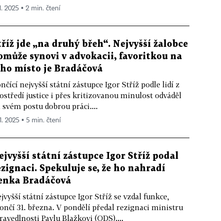
1. 2025 ▪ 2 min. čtení
tříž jde „na druhý břeh“. Nejvyšší žalobce
omůže synovi v advokacii, favoritkou na
eho místo je Bradáčová
nčící nejvyšší státní zástupce Igor Stříž podle lidí z
ostředí justice i přes kritizovanou minulost odváděl
 svém postu dobrou práci....
1. 2025 ▪ 5 min. čtení
ejvyšší státní zástupce Igor Stříž podal
ezignaci. Spekuluje se, že ho nahradí
enka Bradáčová
jvyšší státní zástupce Igor Stříž se vzdal funkce,
ončí 31. března. V pondělí předal rezignaci ministru
ravedlnosti Pavlu Blažkovi (ODS)....