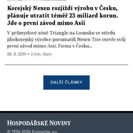
Korejský Nexen rozjíždí výrobu v Česku,
plánuje utratit téměř 23 miliard korun.
Jde o první závod mimo Asii
V průmyslové zóně Triangle na Lounsku ve středu
jihokorejský výrobce pneumatik Nexen Tire otevře svůj
první závod mimo Asii. Firma v Česku...
28. 8. 2019 ▪ 3 min. čtení
DALŠÍ ČLÁNKY
©
1996-2026
Economia, a.s.