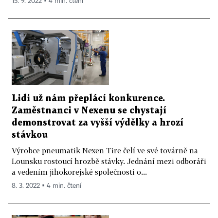
15. 9. 2022 ▪ 4 min. čtení
Lidi už nám přeplácí konkurence.
Zaměstnanci v Nexenu se chystají
demonstrovat za vyšší výdělky a hrozí
stávkou
Výrobce pneumatik Nexen Tire čelí ve své továrně na
Lounsku rostoucí hrozbě stávky. Jednání mezi odboráři
a vedením jihokorejské společnosti o...
8. 3. 2022 ▪ 4 min. čtení