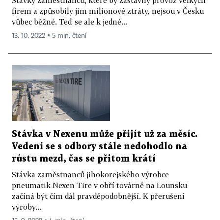
Stávky zaměstnanců, které by zastavily provoz velkých
firem a způsobily jim milionové ztráty, nejsou v Česku
vůbec běžné. Teď se ale k jedné...
13. 10. 2022 ▪ 5 min. čtení
Stávka v Nexenu může přijít už za měsíc.
Vedení se s odbory stále nedohodlo na
růstu mezd, čas se přitom krátí
Stávka zaměstnanců jihokorejského výrobce
pneumatik Nexen Tire v obří továrně na Lounsku
začíná být čím dál pravděpodobnější. K přerušení
výroby...