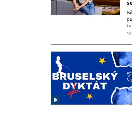
s
Kd
pa
to
19.