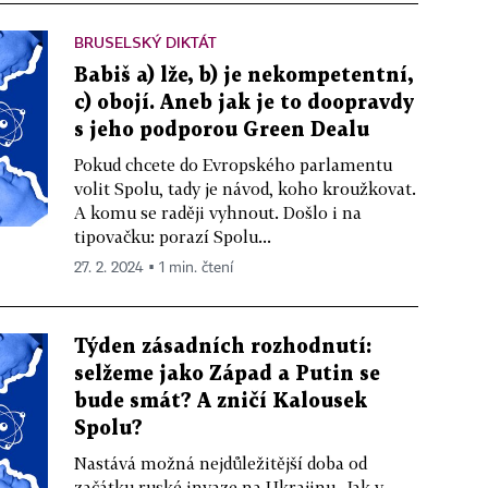
BRUSELSKÝ DIKTÁT
Babiš a) lže, b) je nekompetentní,
c) obojí. Aneb jak je to doopravdy
s jeho podporou Green Dealu
Pokud chcete do Evropského parlamentu
volit Spolu, tady je návod, koho kroužkovat.
A komu se raději vyhnout. Došlo i na
tipovačku: porazí Spolu...
27. 2. 2024 ▪ 1 min. čtení
Týden zásadních rozhodnutí:
selžeme jako Západ a Putin se
bude smát? A zničí Kalousek
Spolu?
Nastává možná nejdůležitější doba od
začátku ruské invaze na Ukrajinu. Jak v