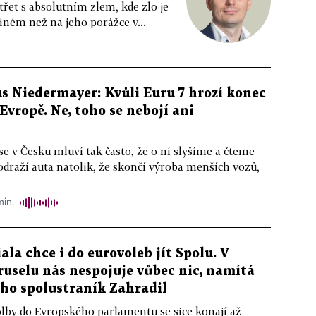
řet s absolutním zlem, kde zlo je
iném než na jeho porážce v...
s Niedermayer: Kvůli Euru 7 hrozí konec
Evropě. Ne, toho se nebojí ani
e v Česku mluví tak často, že o ní slyšíme a čteme
draží auta natolik, že skončí výroba menších vozů,
min.
iala chce i do eurovoleb jít Spolu. V
ruselu nás nespojuje vůbec nic, namítá
eho spolustraník Zahradil
lby do Evropského parlamentu se sice konají až