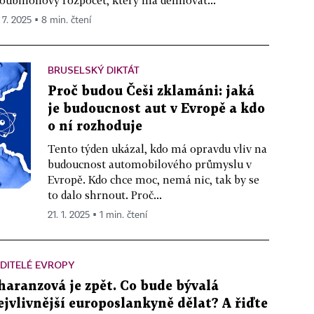
oubilionový rozpočet, který má definovat...
 7. 2025 ▪ 8 min. čtení
BRUSELSKÝ DIKTÁT
Proč budou Češi zklamáni: jaká
je budoucnost aut v Evropě a kdo
o ní rozhoduje
Tento týden ukázal, kdo má opravdu vliv na
budoucnost automobilového průmyslu v
Evropě. Kdo chce moc, nemá nic, tak by se
to dalo shrnout. Proč...
21. 1. 2025 ▪ 1 min. čtení
DITELÉ EVROPY
haranzová je zpět. Co bude bývalá
ejvlivnější europoslankyně dělat? A řiďte