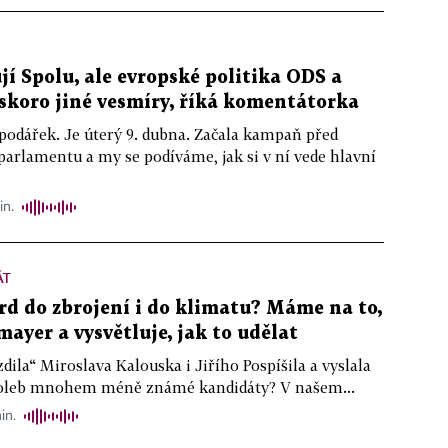
jí Spolu, ale evropské politika ODS a
skoro jiné vesmíry, říká komentátorka
podářek. Je úterý 9. dubna. Začala kampaň před
arlamentu a my se podíváme, jak si v ní vede hlavní
in.
ÁT
rd do zbrojení i do klimatu? Máme na to,
mayer a vysvětluje, jak to udělat
dila“ Miroslava Kalouska i Jiřího Pospíšila a vyslala
voleb mnohem méně známé kandidáty? V našem...
in.