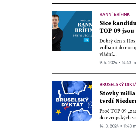
RANNÍ BRÍFINK
Sice kandidu
TOP 09 jsou 
Dobrý den z Hos
volbami do europ
vládní...
9. 4. 2024 ▪ 14:43 m
BRUSELSKÝ DIKT
Stovky milia
tvrdí Nieder
Proč TOP 09 „zaz
do evropských 
14. 3. 2024 ▪ 11:43 m