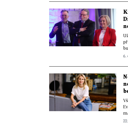
K
D
n
Už
př
bu
6.
N
n
b
Vš
Ev
ma
22