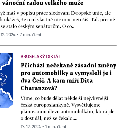
e vánoční radou velkého muže
yž máš v popisu práce sledování Evropské unie, ale
k ukážeš, že o ní vlastně nic moc netušíš. Tak přesně
 se stalo českým senátorům. O co...
 12. 2024 ▪ 7 min. čtení
BRUSELSKÝ DIKTÁT
Přichází nečekaně zásadní změny
pro automobilky a vymysleli je i
dva Češi. A kam míří Dita
Charanzová?
Víme, co bude dělat někdejší nejvlivnější
česká europoslankyně. Vysvětlujeme
plánovanou úlevu automobilkám, která jde
o dost dál, než se čekalo....
17. 12. 2024 ▪ 1 min. čtení