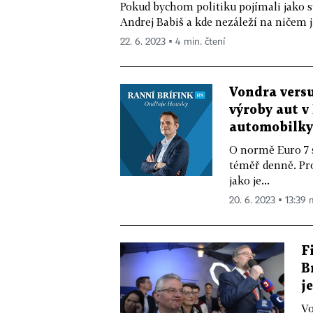
Pokud bychom politiku pojímali jako st
Andrej Babiš a kde nezáleží na ničem j
22. 6. 2023 ▪ 4 min. čtení
Vondra versu
výroby aut v 
automobilky
O normě Euro 7 s
téměř denně. Pro
jako je...
20. 6. 2023 ▪ 13:39 
F
B
j
Vo