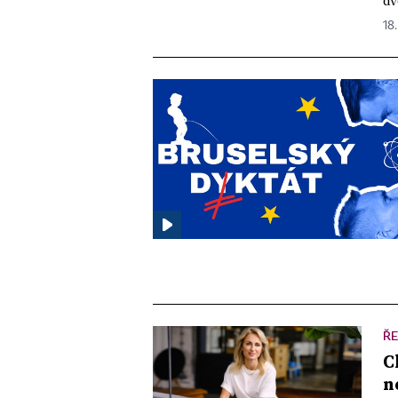
dv
18.
ŘE
C
n