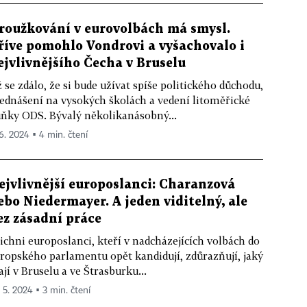
roužkování v eurovolbách má smysl.
říve pomohlo Vondrovi a vyšachovalo i
ejvlivnějšího Čecha v Bruselu
 se zdálo, že si bude užívat spíše politického důchodu,
ednášení na vysokých školách a vedení litoměřické
ňky ODS. Bývalý několikanásobný...
 6. 2024 ▪ 4 min. čtení
ejvlivnější europoslanci: Charanzová
ebo Niedermayer. A jeden viditelný, ale
ez zásadní práce
ichni europoslanci, kteří v nadcházejících volbách do
ropského parlamentu opět kandidují, zdůrazňují, jaký
jí v Bruselu a ve Štrasburku...
. 5. 2024 ▪ 3 min. čtení