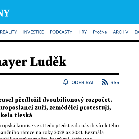
REALITY
INVESTICE
PODCASTY
HRY
PročNe
ARCHIV
D
ayer Luděk
ODEBÍRAT
RSS
rusel předložil dvoubilionový rozpočet.
uroposlanci zuří, zemědělci protestují,
íkela tleská
ropská komise ve středu představila návrh víceletého
nančního rámce na roky 2028 až 2034. Bezmála