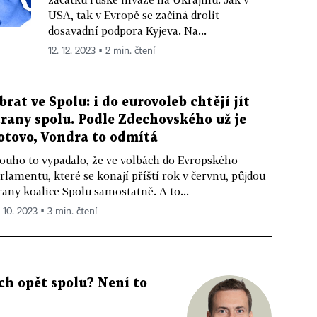
USA, tak v Evropě se začíná drolit
dosavadní podpora Kyjeva. Na...
12. 12. 2023 ▪ 2 min. čtení
brat ve Spolu: i do eurovoleb chtějí jít
trany spolu. Podle Zdechovského už je
otovo, Vondra to odmítá
ouho to vypadalo, že ve volbách do Evropského
rlamentu, které se konají příští rok v červnu, půjdou
rany koalice Spolu samostatně. A to...
. 10. 2023 ▪ 3 min. čtení
ch opět spolu? Není to