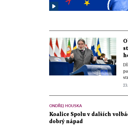
O
s
h
Dl
pa
st
23
ONDŘEJ HOUSKA
Koalice Spolu v dalších volbá
dobrý nápad