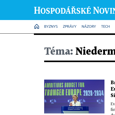
HOME
BYZNYS
ZPRÁVY
NÁZORY
TECH
Téma:
Niederm
B
E
S
Ev
fi