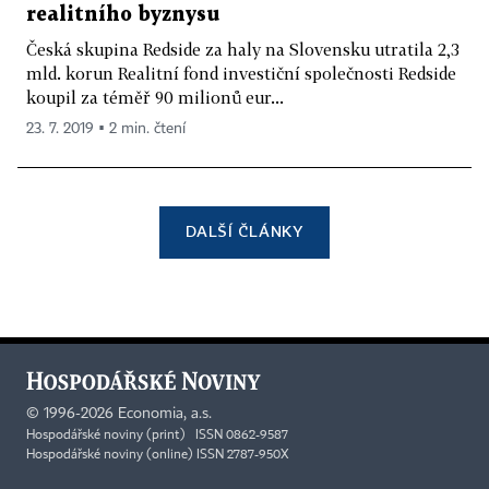
realitního byznysu
Česká skupina Redside za haly na Slovensku utratila 2,3
mld. korun Realitní fond investiční společnosti Redside
koupil za téměř 90 milionů eur...
23. 7. 2019 ▪ 2 min. čtení
DALŠÍ ČLÁNKY
©
1996-2026
Economia, a.s.
Hospodářské noviny (print) ISSN 0862-9587
Hospodářské noviny (online) ISSN 2787-950X