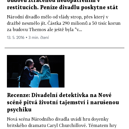
budovu ztracenou nedopatřením v
restitucích. Peníze divadlu poskytne stát
Národní divadlo mělo od vlády strop, přes který v
dražbě nesmělo jít. Částka 290 milionů a 50 tisíc korun
za budovu Themos ale ještě byla "v...
13. 5. 2016 ▪ 3 min. čtení
Recenze: Divadelní detektivka na Nové
scéně pitvá životní tajemství i narušenou
psychiku
Nová scéna Národního divadla uvádí hru doyenky
britského dramatu Caryl Churchillové. Tématem hry