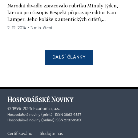
Národní divadlo zpracovalo rubriku Minulý týden,
kterou pro časopis Respekt připravuje editor Ivan
Lamper. Jeho koláže z autentických citátů,...
2. 12. 2014 ▪ 3 min. čtení
DALŠÍ ČLÁNKY
©
1996-2026
Economia, a.s.
Hospodářské noviny (print) ISSN 0862-9587
Hospodářské noviny (online) ISSN 2787-950X
Certifikováno
Sledujte nás