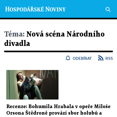
Téma:
Nová scéna Národního
divadla
ODEBÍRAT
RSS
Recenze: Bohumila Hrabala v opeře Miloše
Orsona Štědroně provází sbor holubů a