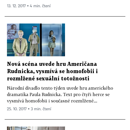
13. 12. 2017 ▪ 4 min. čtení
Nová scéna uvede hru Američana
Rudnicka, vysmívá se homofobii i
rozmlžené sexuální totožnosti
Národní divadlo tento týden uvede hru amerického
dramatika Paula Rudnicka. Text pro čtyři herce se
vysmívá homofobii i současné rozmlžené...
25. 10. 2017 ▪ 3 min. čtení