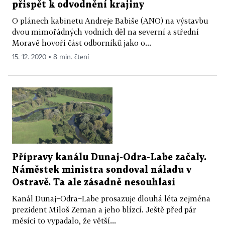
přispět k odvodnění krajiny
O plánech kabinetu Andreje Babiše (ANO) na výstavbu
dvou mimořádných vodních děl na severní a střední
Moravě hovoří část odborníků jako o...
15. 12. 2020 ▪ 8 min. čtení
Přípravy kanálu Dunaj-Odra-Labe začaly.
Náměstek ministra sondoval náladu v
Ostravě. Ta ale zásadně nesouhlasí
Kanál Dunaj−Odra−Labe prosazuje dlouhá léta zejména
prezident Miloš Zeman a jeho blízcí. Ještě před pár
měsíci to vypadalo, že větší...