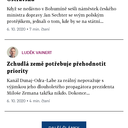
Když se nedávno v Bohumíně sešli náměstek českého
ministra dopravy Jan Sechter se svým polským
protějškem, jednali o tom, kde by se na státní...
6. 10. 2020 ▪ 7 min. čtení
LUDĚK VAINERT
Zchudlá země potřebuje přehodnotit
priority
Kanál Dunaj−Odra−Labe za reálný nepovažuje s
výjimkou jeho dlouholetého propagátora prezidenta
Miloše Zemana takřka nikdo. Dokonce...
6. 10. 2020 ▪ 4 min. čtení
DALŠÍ ČLÁNKY