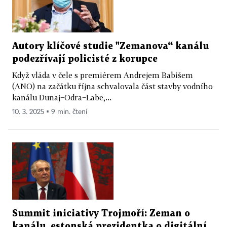
Autory klíčové studie "Zemanova“ kanálu
podezřívají policisté z korupce
Když vláda v čele s premiérem Andrejem Babišem
(ANO) na začátku října schvalovala část stavby vodního
kanálu Dunaj−Odra−Labe,...
10. 3. 2025 ▪ 9 min. čtení
Summit iniciativy Trojmoří: Zeman o
kanálu, estonská prezidentka o digitální