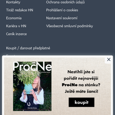
Kontakty
Ochrana osobních údajů
Tiráž redakce HN
Prohlášení o cookies
Economia
Nastavení soukromí
Kariéra v HN
Všeobecné smluvní podmínky
Ceník inzerce
Koupit / darovat předplatné
Eventy
×
Newslettery
RSS kanály
Autorská práva vykonává vydavatel. Bez písemného svolení vydavatele je
zakázáno jakékoli užití částí nebo celku díla, zejména rozmnožování a šíření
jakýmkoli způsobem, mechanickým nebo elektronickým, v českém nebo
jiném jazyce. Bez souhlasu vydavatele je zakázáno též rozmnožování
obsahu pro účely automatizované analýzy textů nebo dat
podle ustanovení § 39c autorského zákona.