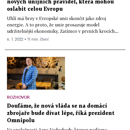
nových unijních pravidel, která mohou
oslabit celou Evropu
Uhlí má brzy v Evropské unii skončit jako zdroj
energie. A to proto, že unie prosazuje model
udržitelnější ekonomiky. Zatímco v prvních krocích...
6. 1. 2022 ▪ 11 min. čtení
ROZHOVOR
Doufáme, že nová vláda se na domácí
zbrojaře bude dívat lépe, říká prezident
Omnipolu
Ve společnosti Aero Vodochody, kterou nedávno