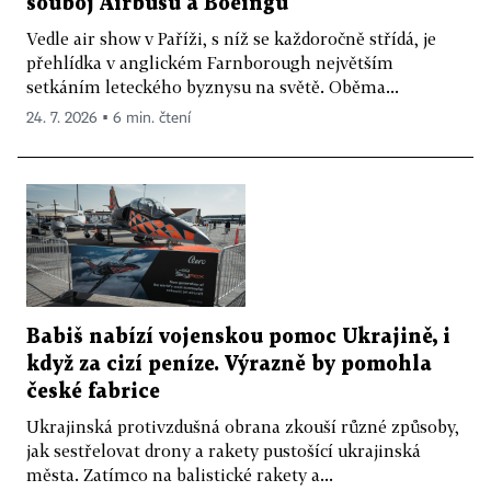
souboj Airbusu a Boeingu
Vedle air show v Paříži, s níž se každoročně střídá, je
přehlídka v anglickém Farnborough největším
setkáním leteckého byznysu na světě. Oběma...
24. 7. 2026 ▪ 6 min. čtení
Babiš nabízí vojenskou pomoc Ukrajině, i
když za cizí peníze. Výrazně by pomohla
české fabrice
Ukrajinská protivzdušná obrana zkouší různé způsoby,
jak sestřelovat drony a rakety pustošící ukrajinská
města. Zatímco na balistické rakety a...