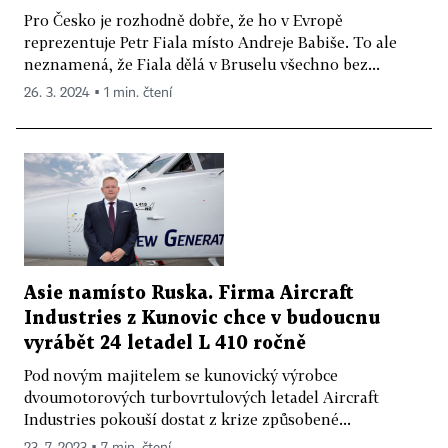
Pro Česko je rozhodně dobře, že ho v Evropě
reprezentuje Petr Fiala místo Andreje Babiše. To ale
neznamená, že Fiala dělá v Bruselu všechno bez...
26. 3. 2024 ▪ 1 min. čtení
Asie namísto Ruska. Firma Aircraft
Industries z Kunovic chce v budoucnu
vyrábět 24 letadel L 410 ročně
Pod novým majitelem se kunovický výrobce
dvoumotorových turbovrtulových letadel Aircraft
Industries pokouší dostat z krize způsobené...
23. 7. 2023 ▪ 7 min. čtení