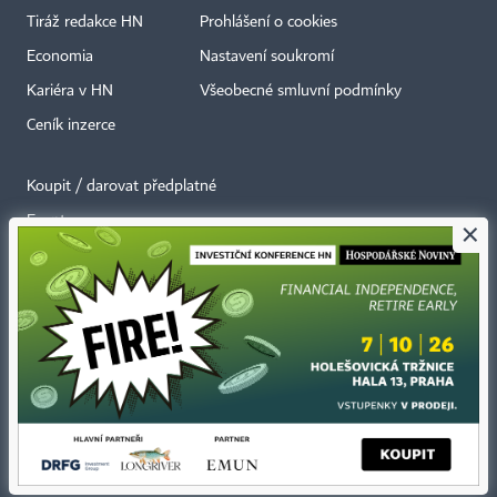
Tiráž redakce HN
Prohlášení o cookies
Economia
Nastavení soukromí
Kariéra v HN
Všeobecné smluvní podmínky
Ceník inzerce
Koupit / darovat předplatné
Eventy
×
Newslettery
RSS kanály
Autorská práva vykonává vydavatel. Bez písemného svolení vydavatele je
zakázáno jakékoli užití částí nebo celku díla, zejména rozmnožování a šíření
jakýmkoli způsobem, mechanickým nebo elektronickým, v českém nebo
jiném jazyce. Bez souhlasu vydavatele je zakázáno též rozmnožování
obsahu pro účely automatizované analýzy textů nebo dat
podle ustanovení § 39c autorského zákona.