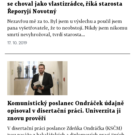
se choval jako vlastizrádce, říká starosta
Řeporyjí Novotný
Nezavřou mě za to. Byl jsem u výslechu a poučil jsem
pana vyšetřovatele, že to neobstojí. Nikdy jsem nikomu
smrtí nevyhrožoval, tvrdí starosta...
17. 10. 2019
Komunistický poslanec Ondráček údajně
opisoval v disertační práci. Univerzita ji
znovu prověří
V disertační práci poslance Zdeňka Ondráčka (KSČM)
jsou pasáže z bakalářských a diplomových prací jiných