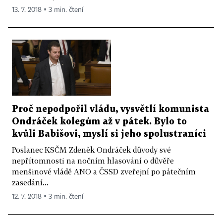
13. 7. 2018 ▪ 3 min. čtení
Proč nepodpořil vládu, vysvětlí komunista
Ondráček kolegům až v pátek. Bylo to
kvůli Babišovi, myslí si jeho spolustraníci
Poslanec KSČM Zdeněk Ondráček důvody své
nepřítomnosti na nočním hlasování o důvěře
menšinové vládě ANO a ČSSD zveřejní po pátečním
zasedání...
12. 7. 2018 ▪ 3 min. čtení