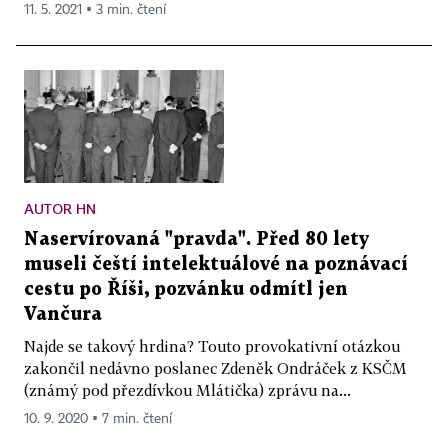
11. 5. 2021 ▪ 3 min. čtení
AUTOR HN
Naservírovaná "pravda". Před 80 lety
museli čeští intelektuálové na poznávací
cestu po Říši, pozvánku odmítl jen
Vančura
Najde se takový hrdina? Touto provokativní otázkou
zakončil nedávno poslanec Zdeněk Ondráček z KSČM
(známý pod přezdívkou Mlátička) zprávu na...
10. 9. 2020 ▪ 7 min. čtení