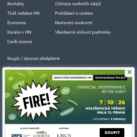
Kontakty
Ochrana osobních údajů
Tiráž redakce HN
Prohlášení o cookies
Economia
Nastavení soukromí
Kariéra v HN
Všeobecné smluvní podmínky
Ceník inzerce
Koupit / darovat předplatné
Eventy
×
Newslettery
RSS kanály
Autorská práva vykonává vydavatel. Bez písemného svolení vydavatele je
zakázáno jakékoli užití částí nebo celku díla, zejména rozmnožování a šíření
jakýmkoli způsobem, mechanickým nebo elektronickým, v českém nebo
jiném jazyce. Bez souhlasu vydavatele je zakázáno též rozmnožování
obsahu pro účely automatizované analýzy textů nebo dat