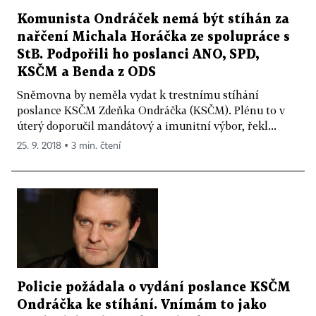
Komunista Ondráček nemá být stíhán za
nařčení Michala Horáčka ze spolupráce s
StB. Podpořili ho poslanci ANO, SPD,
KSČM a Benda z ODS
Sněmovna by neměla vydat k trestnímu stíhání
poslance KSČM Zdeňka Ondráčka (KSČM). Plénu to v
úterý doporučil mandátový a imunitní výbor, řekl...
25. 9. 2018 ▪ 3 min. čtení
Policie požádala o vydání poslance KSČM
Ondráčka ke stíhání. Vnímám to jako