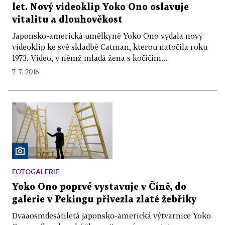
let. Nový videoklip Yoko Ono oslavuje
vitalitu a dlouhověkost
Japonsko-americká umělkyně Yoko Ono vydala nový
videoklip ke své skladbě Catman, kterou natočila roku
1973. Video, v němž mladá žena s kočičím...
7. 7. 2016
FOTOGALERIE
Yoko Ono poprvé vystavuje v Číně, do
galerie v Pekingu přivezla zlaté žebříky
Dvaaosmdesátiletá japonsko-americká výtvarnice Yoko