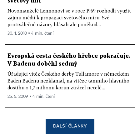
světový mír
Novomanželé Lennonovi se v roce 1969 rozhodli využít
zájmu médií k propagaci světového míru. Své
protiválečné názory hlásali ale poněkud...
30. 1. 2010 ▪ 4 min. čtení
Evropská cesta českého hřebce pokračuje.
V Badenu doběhl sedmý
Úřadující vítěz Českého derby Tullamore v německém
Baden Badenu nezklamal, na vítěze tamního hlavního
dostihu o 1,7 milionu korun ztrácel necelé...
25. 5. 2009 ▪ 4 min. čtení
DALŠÍ ČLÁNKY