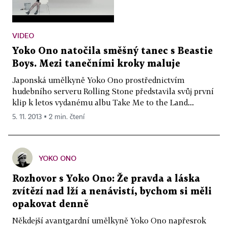
VIDEO
Yoko Ono natočila směšný tanec s Beastie
Boys. Mezi tanečními kroky maluje
Japonská umělkyně Yoko Ono prostřednictvím
hudebního serveru Rolling Stone představila svůj první
klip k letos vydanému albu Take Me to the Land...
5. 11. 2013 ▪ 2 min. čtení
YOKO ONO
Rozhovor s Yoko Ono: Že pravda a láska
zvítězí nad lží a nenávistí, bychom si měli
opakovat denně
Někdejší avantgardní umělkyně Yoko Ono napřesrok