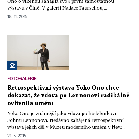
Ono o víkendu zahájila svoji první samostatnou
výstavu v Číně. V galerii Nadace Faurschou,...
18. 11. 2015
FOTOGALERIE
Retrospektivní výstava Yoko Ono chce
dokázat, že vdova po Lennonovi radikálně
ovlivnila umění
Yoko Ono je známější jako vdova po hudebníkovi
Johnu Lennonovi. Nedávno zahájená retrospektivní
výstava jejích děl v Muzeu moderního umění v New...
21. 5. 2015