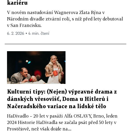
kariéru
V novém nastudování Wagnerova Zlata Rýna v
Národním divadle ztvární roli, s níž před lety debutoval
v San Francisku.
6. 2. 2026 ▪ 4 min. čtení
Kulturní tipy: (Nejen) výpravné drama z
dánských vřesovišť, Doma u Hitlerů i
Načeradského variace na lidské tělo
HaDivadlo – 20 let v pasáži Alfa OSLAVY, Brno, leden
2024 Historie HaDivadla se začala psát před 50 lety v
Prostějově, než však dojde na...