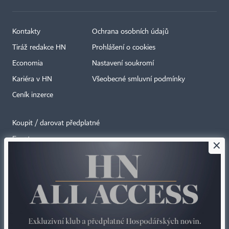
Kontakty
Ochrana osobních údajů
Tiráž redakce HN
Prohlášení o cookies
Economia
Nastavení soukromí
Kariéra v HN
Všeobecné smluvní podmínky
Ceník inzerce
Koupit / darovat předplatné
Eventy
×
Newslettery
RSS kanály
Autorská práva vykonává vydavatel. Bez písemného svolení vydavatele je
zakázáno jakékoli užití částí nebo celku díla, zejména rozmnožování a šíření
jakýmkoli způsobem, mechanickým nebo elektronickým, v českém nebo