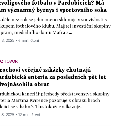
rvoligového fotbalu v Pardubicích? Má
am významný byznys i sportovního soka
 déle než rok se jeho jméno skloňuje v souvislosti s
kupem fotbalového klubu. Majitel investiční skupiny
prain, mediálního domu Mafra a...
. 8. 2025 ▪ 4 min. čtení
OZHOVOR
rochovi veřejné zakázky chutnají.
ardubická enteria za posledních pět let
dvojnásobila obrat
rdubickou kancelář předsedy představenstva skupiny
teria Martina Kvirence pozoruje z obrazu hroch
lející se v bahně. Tlustokožec odkazuje...
. 8. 2025 ▪ 12 min. čtení