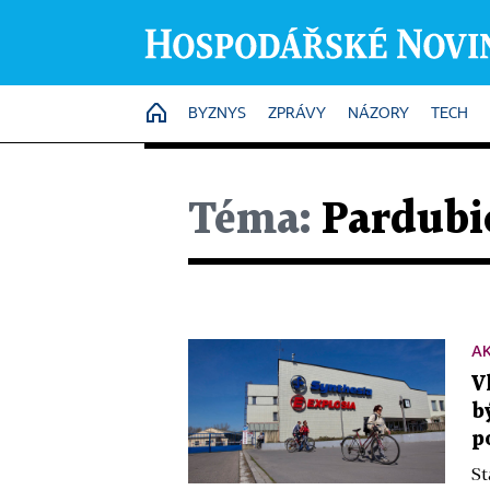
HOME
BYZNYS
ZPRÁVY
NÁZORY
TECH
Téma:
Pardubi
A
V
b
p
St