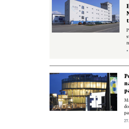
P
s
n
▪
P
n
p
Mi
do
pa
27