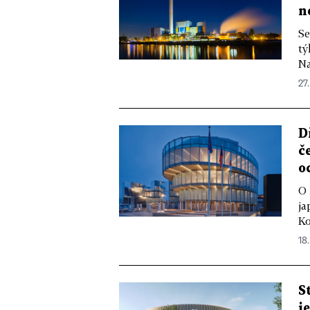
n
Se
tý
Na
27.
D
č
o
O 
ja
Ko
18.
S
j