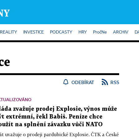
REALITY
INVESTICE
PODCASTY
HRY
PročNe
ARCHIV
D
ce
ODEBÍRAT
RSS
KTUALIZOVÁNO
láda zvažuje prodej Explosie, výnos může
ýt extrémní, řekl Babiš. Peníze chce
oužít na splnění závazku vůči NATO
át uvažuje o prodeji pardubické Explosie. ČTK a České