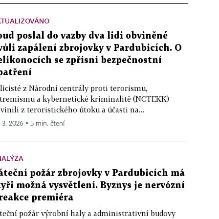
KTUALIZOVÁNO
oud poslal do vazby dva lidi obviněné
vůli zapálení zbrojovky v Pardubicích. O
elikonocích se zpřísní bezpečnostní
patření
licisté z Národní centrály proti terorismu,
tremismu a kybernetické kriminalitě (NCTEKK)
vinili z teroristického útoku a účasti na...
. 3. 2026 ▪ 5 min. čtení
NALÝZA
áteční požár zbrojovky v Pardubicích má
tyři možná vysvětlení. Byznys je nervózní
 reakce premiéra
teční požár výrobní haly a administrativní budovy