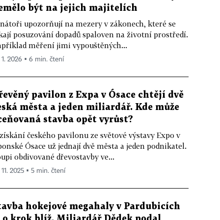
emělo být na jejich majitelích
nátoři upozorňují na mezery v zákonech, které se
kají posuzování dopadů spaloven na životní prostředí.
příklad měření jimi vypouštěných...
 1. 2026 ▪ 6 min. čtení
řevěný pavilon z Expa v Ósace chtějí dvě
eská města a jeden miliardář. Kde může
ceňovaná stavba opět vyrůst?
získání českého pavilonu ze světové výstavy Expo v
ponské Ósace už jednají dvě města a jeden podnikatel.
upi obdivované dřevostavby ve...
 11. 2025 ▪ 5 min. čtení
tavba hokejové megahaly v Pardubicích
e o krok blíž. Miliardář Dědek podal