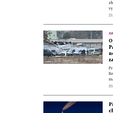
zb
vy
23
A
O
P
n
z
Pr
Be
ma
20
P
c