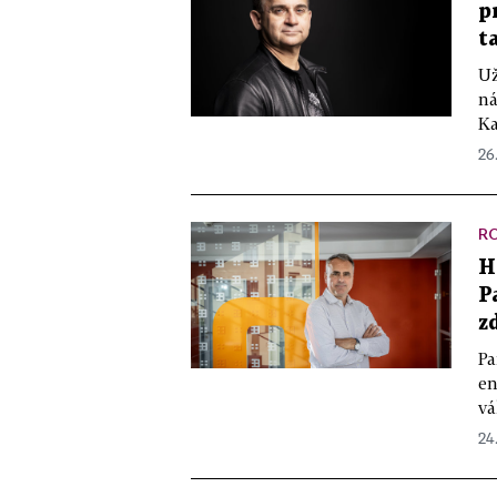
p
t
Už
ná
Ka
26
R
H
P
z
Pa
en
vá
24