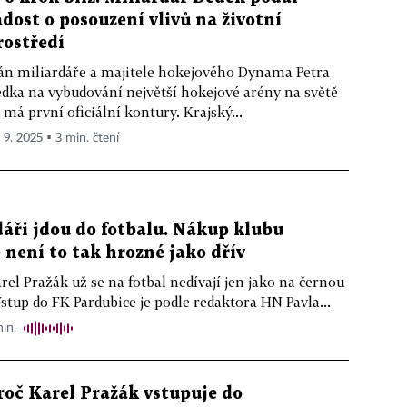
ádost o posouzení vlivů na životní
rostředí
án miliardáře a majitele hokejového Dynama Petra
dka na vybudování největší hokejové arény na světě
 má první oficiální kontury. Krajský...
. 9. 2025 ▪ 3 min. čtení
dáři jdou do fotbalu. Nákup klubu
e není to tak hrozné jako dřív
rel Pražák už se na fotbal nedívají jen jako na černou
Vstup do FK Pardubice je podle redaktora HN Pavla...
min.
roč Karel Pražák vstupuje do