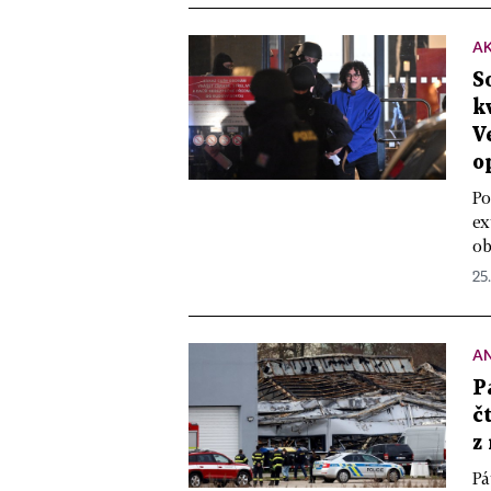
A
S
k
V
o
Po
ex
ob
25
A
P
č
z
Pá