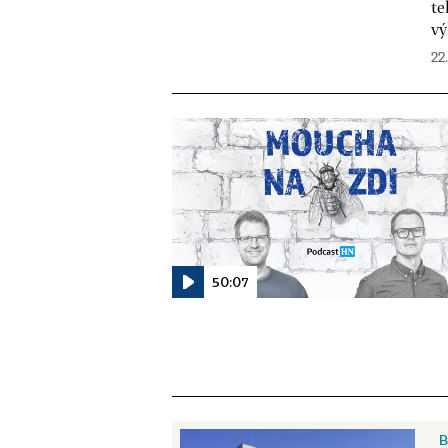
te
vý
22
50:07
B