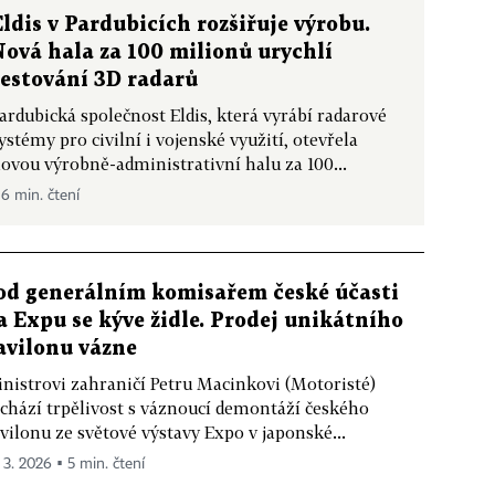
Eldis v Pardubicích rozšiřuje výrobu.
Nová hala za 100 milionů urychlí
testování 3D radarů
ardubická společnost Eldis, která vyrábí radarové
ystémy pro civilní i vojenské využití, otevřela
ovou výrobně-administrativní halu za 100...
 6 min. čtení
od generálním komisařem české účasti
a Expu se kýve židle. Prodej unikátního
avilonu vázne
nistrovi zahraničí Petru Macinkovi (Motoristé)
chází trpělivost s váznoucí demontáží českého
vilonu ze světové výstavy Expo v japonské...
. 3. 2026 ▪ 5 min. čtení