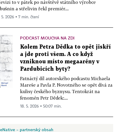
levizi to v pátek po návštěvě státního výrobce
bušnin a střelivin řekl premiér...
. 5. 2026 ▪ 7 min. čtení
PODCAST MOUCHA NA ZDI
Kolem Petra Dědka to opět jiskří
a jde proti všem. A co když
vzniknou místo megaarény v
Pardubicích byty?
Patnáctý díl autorského podcastu Michaela
Mareše a Pavla P. Novotného se opět dívá za
kulisy českého byznysu. Tentokrát na
fenomén Petr Dědek:...
18. 5. 2026 ▪ 50:07 min.
eNative – partnerský obsah