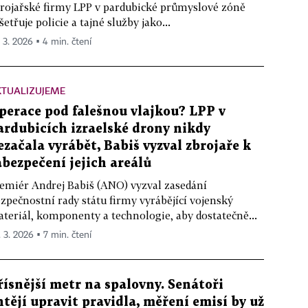
rojařské firmy LPP v pardubické průmyslové zóně
šetřuje policie a tajné služby jako...
. 3. 2026 ▪ 4 min. čtení
KTUALIZUJEME
perace pod falešnou vlajkou? LPP v
ardubicích izraelské drony nikdy
ezačala vyrábět, Babiš vyzval zbrojaře k
abezpečení jejich areálů
emiér Andrej Babiš (ANO) vyzval zasedání
zpečnostní rady státu firmy vyrábějící vojenský
teriál, komponenty a technologie, aby dostatečně...
. 3. 2026 ▪ 7 min. čtení
řísnější metr na spalovny. Senátoři
htějí upravit pravidla, měření emisí by už