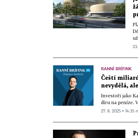
ž
p
Pl
Dě
už
23
RANNÍ BRÍFINK
Čeští miliar
nevydělá, al
Investoři jako Ka
díru na peníze. 
27. 8. 2025 ▪ 14:35 
P