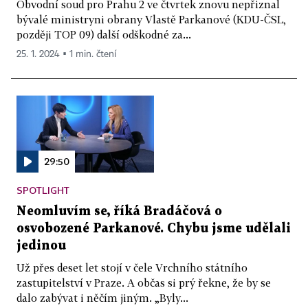
Obvodní soud pro Prahu 2 ve čtvrtek znovu nepřiznal
bývalé ministryni obrany Vlastě Parkanové (KDU-ČSL,
později TOP 09) další odškodné za...
25. 1. 2024 ▪ 1 min. čtení
29:50
SPOTLIGHT
Neomluvím se, říká Bradáčová o
osvobozené Parkanové. Chybu jsme udělali
jedinou
Už přes deset let stojí v čele Vrchního státního
zastupitelství v Praze. A občas si prý řekne, že by se
dalo zabývat i něčím jiným. „Byly...