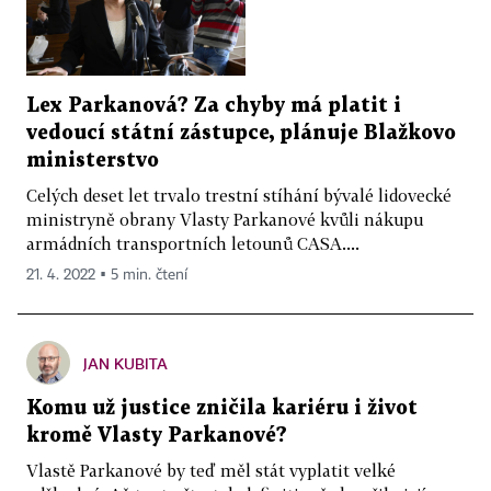
Lex Parkanová? Za chyby má platit i
vedoucí státní zástupce, plánuje Blažkovo
ministerstvo
Celých deset let trvalo trestní stíhání bývalé lidovecké
ministryně obrany Vlasty Parkanové kvůli nákupu
armádních transportních letounů CASA....
21. 4. 2022 ▪ 5 min. čtení
JAN KUBITA
Komu už justice zničila kariéru i život
kromě Vlasty Parkanové?
Vlastě Parkanové by teď měl stát vyplatit velké