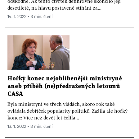
odškodné. Až tento čtvrtek definitivně skončilo její
desetileté, na hlavu postavené stíhání za...
14. 1. 2022 ▪ 3 min. čtení
Hořký konec nejoblíbenější ministryně
aneb příběh (ne)předražených letounů
CASA
Byla ministryní ve třech vládách, skoro rok také
ovládala žebříček popularity politiků. Zažila ale hořký
konec: Více než devět let čelila...
13. 1. 2022 ▪ 8 min. čtení