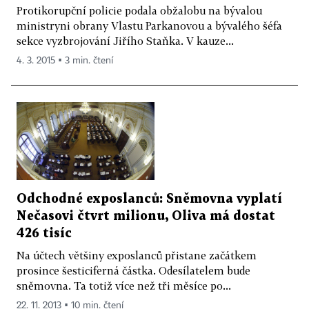
Protikorupční policie podala obžalobu na bývalou
ministryni obrany Vlastu Parkanovou a bývalého šéfa
sekce vyzbrojování Jiřího Staňka. V kauze...
4. 3. 2015 ▪ 3 min. čtení
Odchodné exposlanců: Sněmovna vyplatí
Nečasovi čtvrt milionu, Oliva má dostat
426 tisíc
Na účtech většiny exposlanců přistane začátkem
prosince šesticiferná částka. Odesílatelem bude
sněmovna. Ta totiž více než tři měsíce po...
22. 11. 2013 ▪ 10 min. čtení