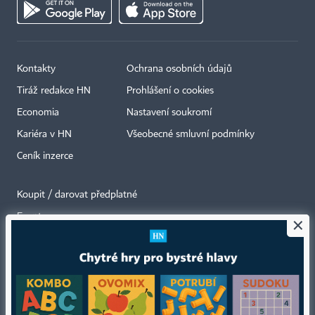
Kontakty
Ochrana osobních údajů
Tiráž redakce HN
Prohlášení o cookies
Economia
Nastavení soukromí
Kariéra v HN
Všeobecné smluvní podmínky
Ceník inzerce
Koupit / darovat předplatné
Eventy
×
Newslettery
RSS kanály
Autorská práva vykonává vydavatel. Bez písemného svolení vydavatele je