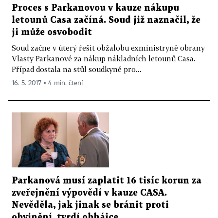
Proces s Parkanovou v kauze nákupu
letounů Casa začíná. Soud již naznačil, že
ji může osvobodit
Soud začne v úterý řešit obžalobu exministryně obrany
Vlasty Parkanové za nákup nákladních letounů Casa.
Případ dostala na stůl soudkyně pro...
16. 5. 2017 ▪ 4 min. čtení
Parkanová musí zaplatit 16 tisíc korun za
zveřejnění výpovědí v kauze CASA.
Nevěděla, jak jinak se bránit proti
obvinění, tvrdí obhájce