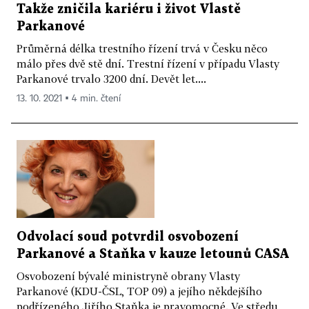
Takže zničila kariéru i život Vlastě
Parkanové
Průměrná délka trestního řízení trvá v Česku něco
málo přes dvě stě dní. Trestní řízení v případu Vlasty
Parkanové trvalo 3200 dní. Devět let....
13. 10. 2021 ▪ 4 min. čtení
Odvolací soud potvrdil osvobození
Parkanové a Staňka v kauze letounů CASA
Osvobození bývalé ministryně obrany Vlasty
Parkanové (KDU-ČSL, TOP 09) a jejího někdejšího
podřízeného Jiřího Staňka je pravomocné. Ve středu