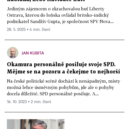
Jediným zájemcem o zkrachovalou huť Liberty
Ostrava, kterou do loňska ovládal britsko-indický
podnikatel Sandžív Gupta, je společnost SPV Nova...
28. 5. 2025 ▪ 4 min. čtení
JAN KUBITA
Okamura personálně posiluje svoje SPD.
Mějme se na pozoru a čekejme to nejhorší
Na české politické scéně dochází k nenápadným, místy
možná lehce úsměvným pohybům, jde ale o pohyby
docela důležité. SPD personálně posiluje. A...
16. 10. 2023 ▪ 2 min. čtení