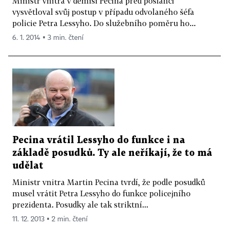
Ministr vnitra v demisi Pecina před poslanci
vysvětloval svůj postup v případu odvolaného šéfa
policie Petra Lessyho. Do služebního poměru ho...
6. 1. 2014 ▪ 3 min. čtení
Pecina vrátil Lessyho do funkce i na
základě posudků. Ty ale neříkají, že to má
udělat
Ministr vnitra Martin Pecina tvrdí, že podle posudků
musel vrátit Petra Lessyho do funkce policejního
prezidenta. Posudky ale tak striktní...
11. 12. 2013 ▪ 2 min. čtení