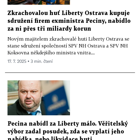
Zkrachovalou huť Liberty Ostrava kupuje
sdružení firem exministra Peciny, nabídlo
za ni přes tři miliardy korun
Novým majitelem zkrachovalé huti Liberty Ostrava se
stane sdružení společností SPV NH Ostrava a SPV NH
Koksovna někdejšího ministra vnitra...
17. 7. 2025 ▪ 3 min. čtení
Pecina nabídl za Liberty málo. Věřitelský
výbor zadal posudek, zda se vyplatí jeho
nabídka, nebo likvidace huti