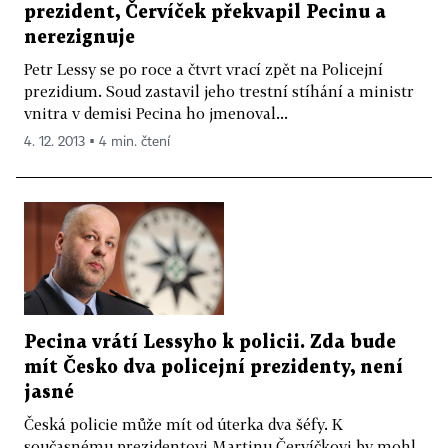
prezident, Červíček překvapil Pecinu a
nerezignuje
Petr Lessy se po roce a čtvrt vrací zpět na Policejní
prezidium. Soud zastavil jeho trestní stíhání a ministr
vnitra v demisi Pecina ho jmenoval...
4. 12. 2013 ▪ 4 min. čtení
Pecina vrátí Lessyho k policii. Zda bude
mít Česko dva policejní prezidenty, není
jasné
Česká policie může mít od úterka dva šéfy. K
současnému prezidentovi Martinu Červíčkovi by mohl