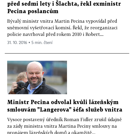
před sedmi lety i Šlachta, řekl exministr
Pecina poslancům
Bývalý ministr vnitra Martin Pecina vypovídal před
sněmovní vyšetřovací komisí. Řekl, že reorganizaci
policie navrhoval před rokem 2010 i Robert...
31. 10. 2016 ▪ 5 min. čtení
Ministr Pecina odvolal kvůli lázeňským
smlouvám "Langerova" šéfa služeb vnitra
Vysoce postavený úředník Roman Fidler zrušil údajně
za zády ministra vnitra Martina Peciny smlouvy na
pronájem lázeňských domů a okamžitě...