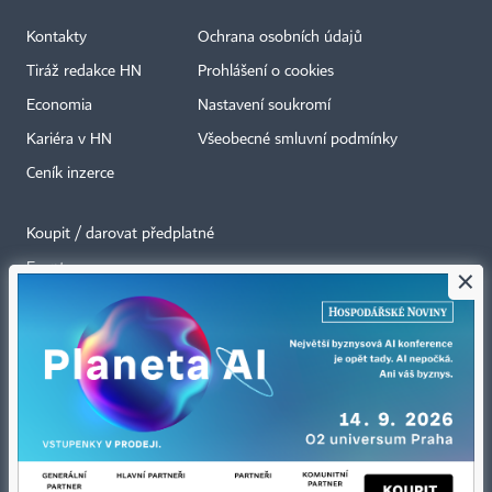
Kontakty
Ochrana osobních údajů
Tiráž redakce HN
Prohlášení o cookies
Economia
Nastavení soukromí
Kariéra v HN
Všeobecné smluvní podmínky
Ceník inzerce
Koupit / darovat předplatné
Eventy
×
Newslettery
RSS kanály
Autorská práva vykonává vydavatel. Bez písemného svolení vydavatele je
zakázáno jakékoli užití částí nebo celku díla, zejména rozmnožování a šíření
jakýmkoli způsobem, mechanickým nebo elektronickým, v českém nebo
jiném jazyce. Bez souhlasu vydavatele je zakázáno též rozmnožování