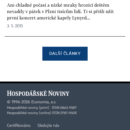
Ani chladné počasí a nízké mraky hrozící deštěm
nevadily v pátek v Plzni tisícům lidí. Ti si přišli užít
první koncert americké kapely Lynyrd...
3. 5. 2015
DALŠÍ ČLÁNKY
©
1996-2026
Economia, a.s.
Hospodářské noviny (print) ISSN 0862-9587
Hospodářské noviny (online) ISSN 2787-950X
Certifikováno
Sledujte nás