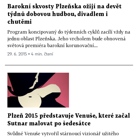
Barokní skvosty Plzeňska ožijí na devět
týdnů dobovou hudbou, divadlem i
chutěmi
Program koncipovaný do týdenních cyklů zacílí vždy na
jednu oblast Plzeňska. Jeho vrcholem bude obnovená
světová premiéra barokní korunovační...
29. 6. 2015 ▪ 4 min. čtení
Plzeň 2015 představuje Venuše, které začal
Sutnar malovat po šedesátce
Svůdné Venuše vytvořil stárnoucí vizionář užitého