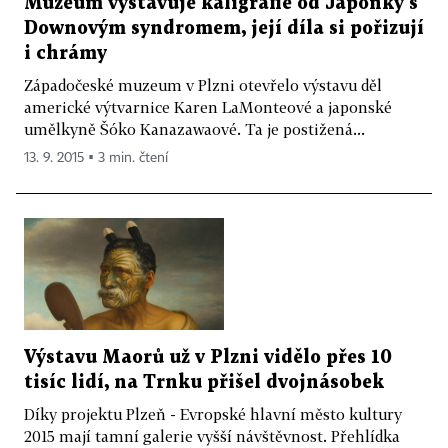
Muzeum vystavuje kaligrafie od Japonky s
Downovým syndromem, její díla si pořizují
i chrámy
Západočeské muzeum v Plzni otevřelo výstavu děl
americké výtvarnice Karen LaMonteové a japonské
umělkyně Šóko Kanazawaové. Ta je postižená...
13. 9. 2015 ▪ 3 min. čtení
Výstavu Maorů už v Plzni vidělo přes 10
tisíc lidí, na Trnku přišel dvojnásobek
Díky projektu Plzeň - Evropské hlavní město kultury
2015 mají tamní galerie vyšší návštěvnost. Přehlídka