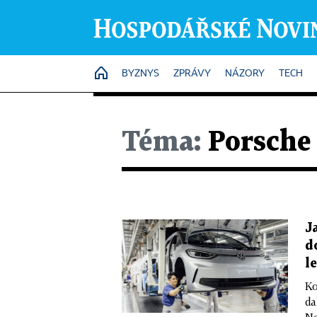
HOME
BYZNYS
ZPRÁVY
NÁZORY
TECH
Téma:
Porsche
J
d
l
Ko
da