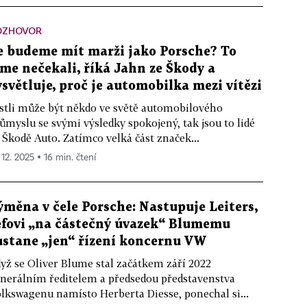
OZHOVOR
e budeme mít marži jako Porsche? To
sme nečekali, říká Jahn ze Škody a
ysvětluje, proč je automobilka mezi vítězi
stli může být někdo ve světě automobilového
ůmyslu se svými výsledky spokojený, tak jsou to lidé
 Škodě Auto. Zatímco velká část značek...
 12. 2025 ▪ 16 min. čtení
ýměna v čele Porsche: Nastupuje Leiters,
éfovi „na částečný úvazek“ Blumemu
ůstane „jen“ řízení koncernu VW
yž se Oliver Blume stal začátkem září 2022
nerálním ředitelem a předsedou představenstva
lkswagenu namísto Herberta Diesse, ponechal si...