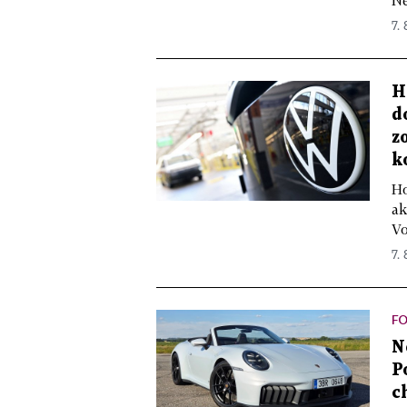
Ne
7.
H
d
z
k
Ho
ak
Vo
7.
FO
N
P
c