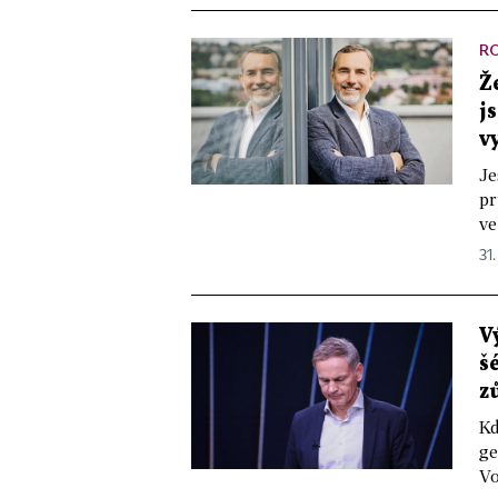
R
Ž
j
v
Je
pr
ve
31.
V
š
z
Kd
ge
Vo