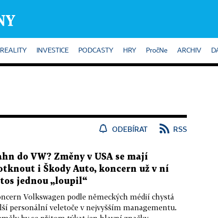
REALITY
INVESTICE
PODCASTY
HRY
PročNe
ARCHIV
D
ODEBÍRAT
RSS
ahn do VW? Změny v USA se mají
otknout i Škody Auto, koncern už v ní
etos jednou „loupil“
ncern Volkswagen podle německých médií chystá
lší personální veletoče v nejvyšším managementu.