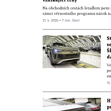
vznikající trhy
Na obchodních cestách letadlem jsem st
rámci věrnostního programu nárok na n
21. 4. 2026 ▪ 7 min. čtení
S
s
Š
d
Ve
po
au
15
H
p