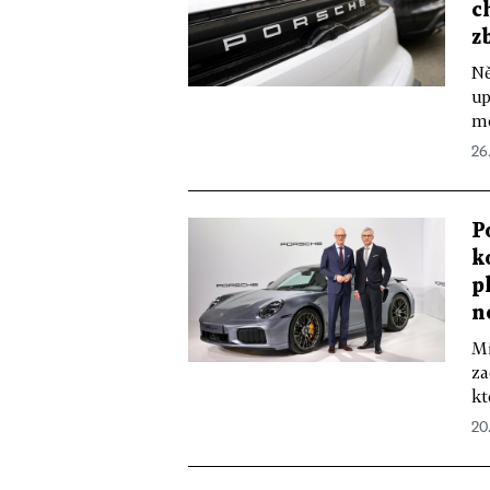
c
z
Ně
up
mé
26
P
k
p
n
Mi
za
kt
20