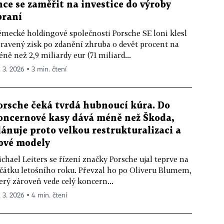
hce se zaměřit na investice do výroby
braní
mecké holdingové společnosti Porsche SE loni klesl
ravený zisk po zdanění zhruba o devět procent na
ně než 2,9 miliardy eur (71 miliard...
. 3. 2026 ▪ 3 min. čtení
orsche čeká tvrdá hubnoucí kúra. Do
oncernové kasy dává méně než Škoda,
lánuje proto velkou restrukturalizaci a
ové modely
chael Leiters se řízení značky Porsche ujal teprve na
čátku letošního roku. Převzal ho po Oliveru Blumem,
erý zároveň vede celý koncern...
. 3. 2026 ▪ 4 min. čtení