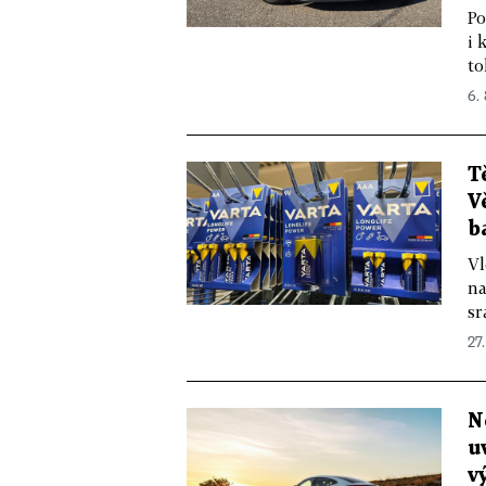
Po
i 
to
6.
T
V
b
Vl
na
sr
27
N
u
v