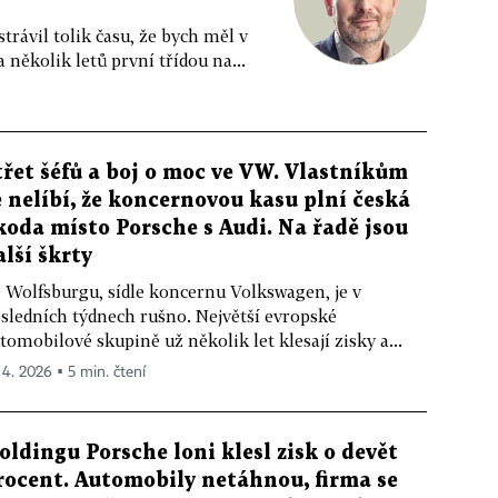
rávil tolik času, že bych měl v
ěkolik letů první třídou na...
třet šéfů a boj o moc ve VW. Vlastníkům
e nelíbí, že koncernovou kasu plní česká
koda místo Porsche s Audi. Na řadě jsou
alší škrty
 Wolfsburgu, sídle koncernu Volkswagen, je v
sledních týdnech rušno. Největší evropské
tomobilové skupině už několik let klesají zisky a...
. 4. 2026 ▪ 5 min. čtení
oldingu Porsche loni klesl zisk o devět
rocent. Automobily netáhnou, firma se