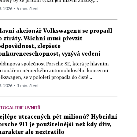
měly by se přitom týkat jen hlavní značky,...
 8. 2026 ▪ 5 min. čtení
lavní akcionář Volkswagenu se propadl
o ztráty. Všichni musí převzít
odpovědnost, zlepšete
onkurenceschopnost, vyzývá vedení
ldingová společnost Porsche SE, která je hlavním
cionářem německého automobilového koncernu
lkswagen, se v pololetí propadla do čisté...
 8. 2026 ▪ 3 min. čtení
TOGALERIE UVNITŘ
ejlépe utracených pět milionů? Hybridní
orsche 911 je použitelnější než kdy dřív,
harakter ale neztratilo