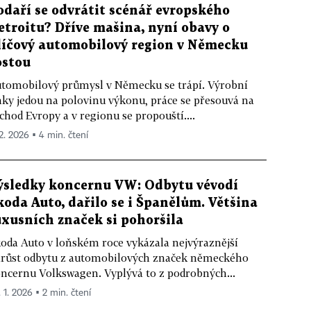
odaří se odvrátit scénář evropského
etroitu? Dříve mašina, nyní obavy o
líčový automobilový region v Německu
ostou
tomobilový průmysl v Německu se trápí. Výrobní
nky jedou na polovinu výkonu, práce se přesouvá na
chod Evropy a v regionu se propouští....
 2. 2026 ▪ 4 min. čtení
ýsledky koncernu VW: Odbytu vévodí
koda Auto, dařilo se i Španělům. Většina
uxusních značek si pohoršila
oda Auto v loňském roce vykázala nejvýraznější
růst odbytu z automobilových značek německého
ncernu Volkswagen. Vyplývá to z podrobných...
. 1. 2026 ▪ 2 min. čtení