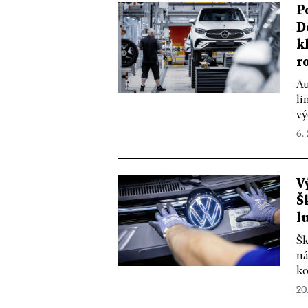
P
D
k
r
Au
li
vý
6.
V
Š
l
Šk
ná
ko
20