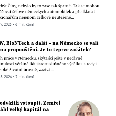
být Číny, nebylo by to zase tak špatné. Tak se mohou
ěšovat šéfové německých automobilek a předkládat
cionářům nejenom celkově neutěšené...
 7. 2026 ▪ 6 min. čtení
W, BioNTech a další – na Německo se valí
lna propouštění. Je to teprve začátek?
h práce v Německu, skýtající ještě v nedávné
nulosti většině lidí jistotu slušného výdělku, a tedy i
soké životní úrovně, zažívá...
 5. 2026 ▪ 7 min. čtení
odvážili vstoupit. Zemřel
áhl velký kapitál na