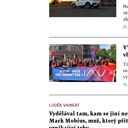
Ne
ut
ak
21.
V
v
Tr
mi
vy
15.
LUDĚK VAINERT
Vydělával tam, kam se jiní ne
Mark Mobius, muž, který přit