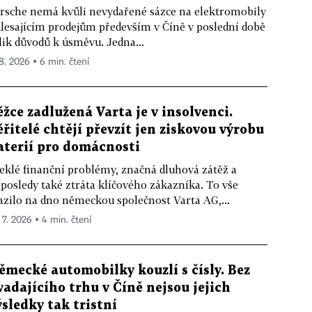
rsche nemá kvůli nevydařené sázce na elektromobily
klesajícím prodejům především v Číně v poslední době
lik důvodů k úsměvu. Jedna...
 8. 2026 ▪ 6 min. čtení
ěžce zadlužená Varta je v insolvenci.
ěřitelé chtějí převzít jen ziskovou výrobu
aterií pro domácnosti
eklé finanční problémy, značná dluhová zátěž a
posledy také ztráta klíčového zákazníka. To vše
azilo na dno německou společnost Varta AG,...
. 7. 2026 ▪ 4 min. čtení
ěmecké automobilky kouzlí s čísly. Bez
vadajícího trhu v Číně nejsou jejich
ýsledky tak tristní