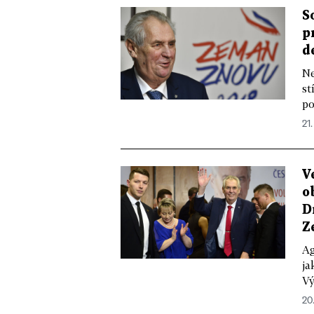
S
p
d
Ne
st
po
21.
V
o
D
Z
Ag
ja
Vý
20