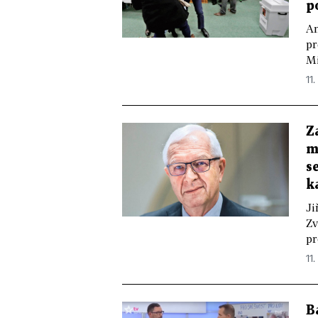
p
An
pr
Mi
11.
Z
m
s
k
Ji
Zv
pr
11.
B