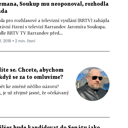
emana, Soukup mu neoponoval, rozhodla
ada
da pro rozhlasové a televizní vysílání (RRTV) zahájila
rávní řízení s televizí Barrandov Jaromíra Soukupa.
dle RRTV TV Barrandov před...
2. 2018 ▪ 2 min. čtení
íte se. Chcete, abychom
, když se za to omluvíme?
pět ke změně něčího názoru?
je už zřejmě jasné, že očekávaný
ilšer bude kandidovat do Senátu jako