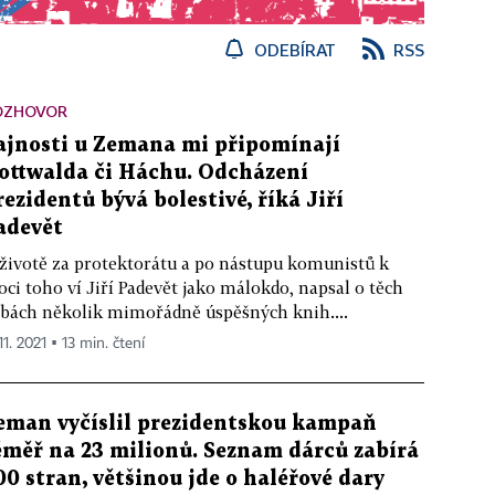
ODEBÍRAT
RSS
OZHOVOR
ajnosti u Zemana mi připomínají
ottwalda či Háchu. Odcházení
rezidentů bývá bolestivé, říká Jiří
adevět
životě za protektorátu a po nástupu komunistů k
ci toho ví Jiří Padevět jako málokdo, napsal o těch
bách několik mimořádně úspěšných knih....
11. 2021 ▪ 13 min. čtení
eman vyčíslil prezidentskou kampaň
éměř na 23 milionů. Seznam dárců zabírá
00 stran, většinou jde o haléřové dary