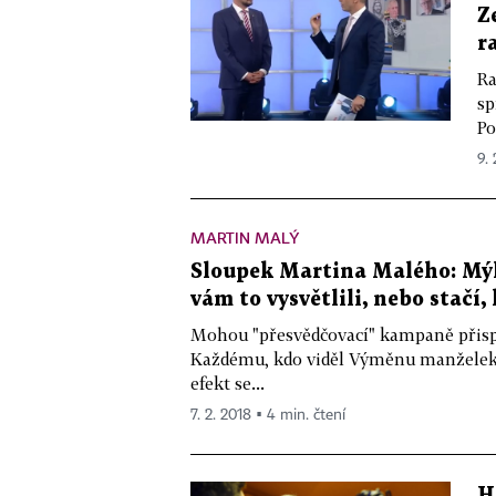
Z
r
Ra
sp
Po
9. 
MARTIN MALÝ
Sloupek Martina Malého: Mýl
vám to vysvětlili, nebo stačí
Mohou "přesvědčovací" kampaně přis
Každému, kdo viděl Výměnu manželek, 
efekt se...
7. 2. 2018 ▪ 4 min. čtení
H