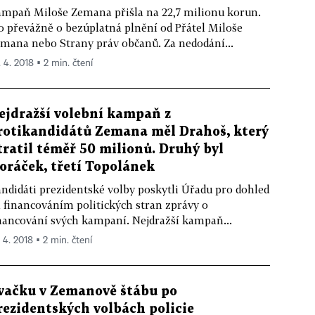
mpaň Miloše Zemana přišla na 22,7 milionu korun.
o převážně o bezúplatná plnění od Přátel Miloše
mana nebo Strany práv občanů. Za nedodání...
. 4. 2018 ▪ 2 min. čtení
ejdražší volební kampaň z
rotikandidátů Zemana měl Drahoš, který
tratil téměř 50 milionů. Druhý byl
oráček, třetí Topolánek
ndidáti prezidentské volby poskytli Úřadu pro dohled
 financováním politických stran zprávy o
nancování svých kampaní. Nejdražší kampaň...
. 4. 2018 ▪ 2 min. čtení
vačku v Zemanově štábu po
rezidentských volbách policie