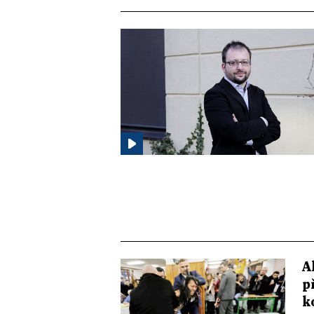
A
p
k