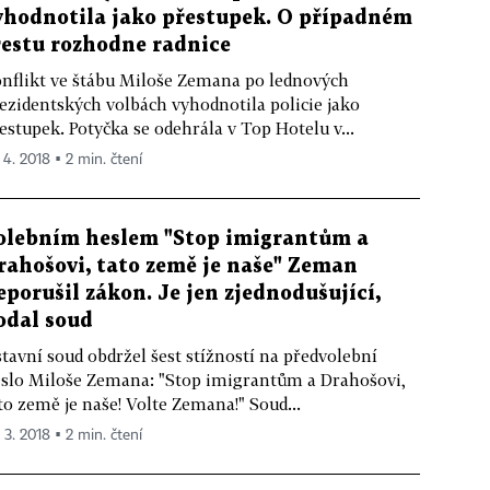
yhodnotila jako přestupek. O případném
restu rozhodne radnice
nflikt ve štábu Miloše Zemana po lednových
ezidentských volbách vyhodnotila policie jako
estupek. Potyčka se odehrála v Top Hotelu v...
 4. 2018 ▪ 2 min. čtení
olebním heslem "Stop imigrantům a
rahošovi, tato země je naše" Zeman
eporušil zákon. Je jen zjednodušující,
odal soud
tavní soud obdržel šest stížností na předvolební
slo Miloše Zemana: "Stop imigrantům a Drahošovi,
to země je naše! Volte Zemana!" Soud...
 3. 2018 ▪ 2 min. čtení