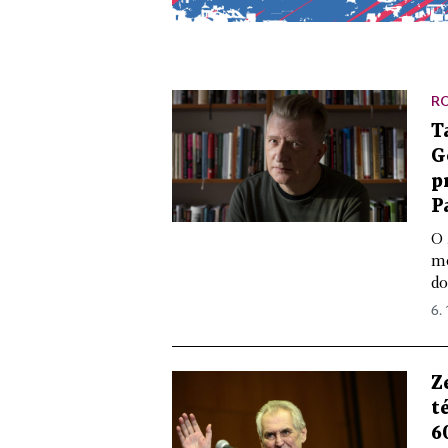
R
T
G
p
P
O 
mo
do
6. 
Z
t
6