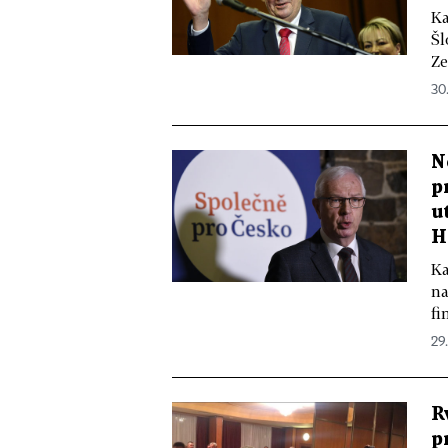
Ka
Šl
Ze
30
N
p
u
H
Ka
na
fi
29
R
p