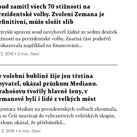
oud zamítl všech 70 stížností na
rezidentské volby. Zvolení Zemana je
efinitivní, může složit slib
jvyšší správní soud nevyhověl žádné ze sedmi desítek
ížností na prezidentské volby. Značná část podnětů
ukazovala například na financování...
 2. 2018 ▪ 2 min. čtení
e volební bublině žije jen třetina
byvatel, ukázal průzkum Medianu.
rahošovu tvořily hlavně ženy, v
emanově byli i lidé z velkých měst
entura Median na prezidentských volbách zkoumala,
k se Češi uzavírají do vyhraněných voličských skupin.
zkum ukázal, že příslušníků...
. 2. 2018 ▪ 4 min. čtení