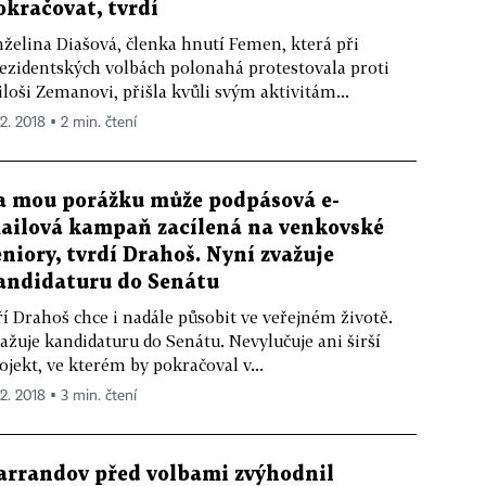
okračovat, tvrdí
želina Diašová, členka hnutí Femen, která při
ezidentských volbách polonahá protestovala proti
loši Zemanovi, přišla kvůli svým aktivitám...
 2. 2018 ▪ 2 min. čtení
a mou porážku může podpásová e-
ailová kampaň zacílená na venkovské
eniory, tvrdí Drahoš. Nyní zvažuje
andidaturu do Senátu
ří Drahoš chce i nadále působit ve veřejném životě.
ažuje kandidaturu do Senátu. Nevylučuje ani širší
ojekt, ve kterém by pokračoval v...
 2. 2018 ▪ 3 min. čtení
arrandov před volbami zvýhodnil