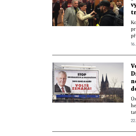
v
t
Ko
pr
př
16.
V
D
n
d
Ús
he
ta
22.