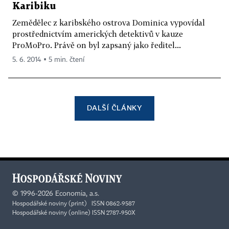
Karibiku
Zemědělec z karibského ostrova Dominica vypovídal
prostřednictvím amerických detektivů v kauze
ProMoPro. Právě on byl zapsaný jako ředitel...
5. 6. 2014 ▪ 5 min. čtení
DALŠÍ ČLÁNKY
©
1996-2026
Economia, a.s.
Hospodářské noviny (print) ISSN 0862-9587
Hospodářské noviny (online) ISSN 2787-950X