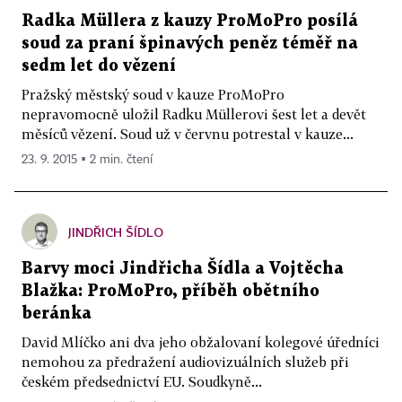
Radka Müllera z kauzy ProMoPro posílá
soud za praní špinavých peněz téměř na
sedm let do vězení
Pražský městský soud v kauze ProMoPro
nepravomocně uložil Radku Müllerovi šest let a devět
měsíců vězení. Soud už v červnu potrestal v kauze...
23. 9. 2015 ▪ 2 min. čtení
JINDŘICH ŠÍDLO
Barvy moci Jindřicha Šídla a Vojtěcha
Blažka: ProMoPro, příběh obětního
beránka
David Mlíčko ani dva jeho obžalovaní kolegové úředníci
nemohou za předražení audiovizuálních služeb při
českém předsednictví EU. Soudkyně...