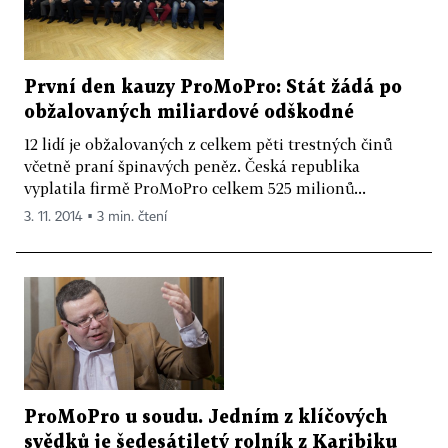
První den kauzy ProMoPro: Stát žádá po
obžalovaných miliardové odškodné
12 lidí je obžalovaných z celkem pěti trestných činů
včetně praní špinavých peněz. Česká republika
vyplatila firmě ProMoPro celkem 525 milionů...
3. 11. 2014 ▪ 3 min. čtení
ProMoPro u soudu. Jedním z klíčových
svědků je šedesátiletý rolník z Karibiku