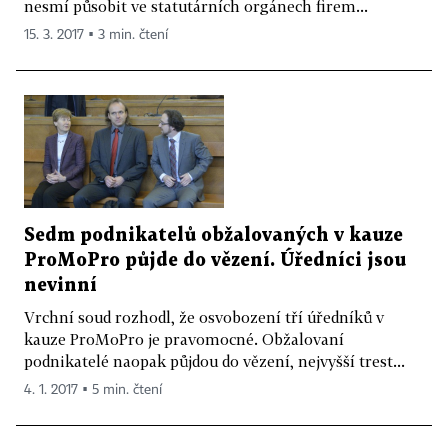
nesmí působit ve statutárních orgánech firem...
15. 3. 2017 ▪ 3 min. čtení
Sedm podnikatelů obžalovaných v kauze
ProMoPro půjde do vězení. Úředníci jsou
nevinní
Vrchní soud rozhodl, že osvobození tří úředníků v
kauze ProMoPro je pravomocné. Obžalovaní
podnikatelé naopak půjdou do vězení, nejvyšší trest...
4. 1. 2017 ▪ 5 min. čtení