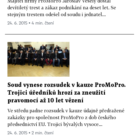
Majitel firmy ProMoPro Jaroslav Veselý dostal
devítiletý trest a zákaz podnikání na deset let. Se
stejným trestem odešel od soudu i jednatel...
24. 6. 2015 ▪ 4 min. čtení
Soud vynese rozsudek v kauze ProMoPro.
Trojici úředníků hrozí za zneužití
pravomocí až 10 let vězení
Ve středu padne rozsudek v kauze údajně předražené
zakázky pro společnost ProMoPro z dob českého
předsednictví EU. Trojici bývalých vysoce...
24. 6. 2015 ▪ 2 min. čtení