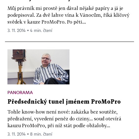
Můj právník mi prostě jen dával nějaké papíry a já je
podepisoval. Za dvě lahve vína k Vánocům, říká klíčový
svědek v kauze ProMoPro. Po pěti...
3. 11. 2014 ▪ 4 min. čtení
PANORAMA
Předsednický tunel jménem ProMoPro
Tohle know-how není nové: zakázka bez soutěže,
předražení, vyvedení peněz do ciziny... soud otevírá
kauzu ProMoPro, při níž stát podle obžaloby...
3. 11. 2014 ▪ 8 min. čtení