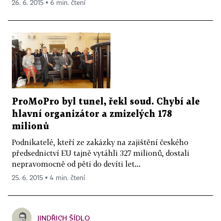
26. 6. 2015 ▪ 6 min. čtení
ProMoPro byl tunel, řekl soud. Chybí ale
hlavní organizátor a zmizelých 178
milionů
Podnikatelé, kteří ze zakázky na zajištění českého
předsednictví EU tajně vytáhli 327 milionů, dostali
nepravomocně od pěti do devíti let...
25. 6. 2015 ▪ 4 min. čtení
JINDŘICH ŠÍDLO