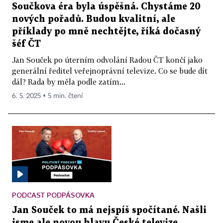
Součkova éra byla úspěšná. Chystáme 20
nových pořadů. Budou kvalitní, ale
příklady po mně nechtějte, říká dočasný
šéf ČT
Jan Souček po úterním odvolání Radou ČT končí jako
generální ředitel veřejnoprávní televize. Co se bude dít
dál? Rada by měla podle zatím...
6. 5. 2025 ▪ 5 min. čtení
PODCAST PODPÁSOVKA
Jan Souček to má nejspíš spočítané. Našli
jsme ale novou hlavu České televize,