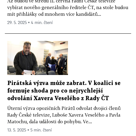
Až budou ve středu 11. června radní České televize
vybírat nového generálního ředitele ČT, na stole budou
mít přihlášky od mnohem více kandidátů...
29. 5. 2025 ▪ 4 min. čtení
Pirátská výzva může zabrat. V koalici se
formuje shoda pro co nejrychlejší
odvolání Xavera Veselého z Rady ČT
Úterní výzva opozičních Pirátů odvolat dvojici členů
Rady České televize, Luboše Xavera Veselého a Pavla
Matochu, dala události do pohybu. Ve...
13. 5. 2025 ▪ 5 min. čtení