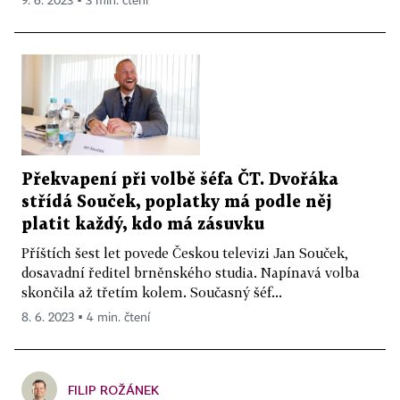
9. 6. 2023 ▪ 3 min. čtení
Překvapení při volbě šéfa ČT. Dvořáka
střídá Souček, poplatky má podle něj
platit každý, kdo má zásuvku
Příštích šest let povede Českou televizi Jan Souček,
dosavadní ředitel brněnského studia. Napínavá volba
skončila až třetím kolem. Současný šéf...
8. 6. 2023 ▪ 4 min. čtení
FILIP ROŽÁNEK