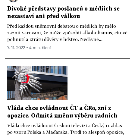
Divoké představy poslanců o médiích se
nezastaví ani před válkou
Před každou sněmovní debatou o médiích by mělo
zaznít varování, že může způsobit alkoholismus, citové
pohnutí a ztrátu důvěry v lidstvo. Nedávné...
7. 11. 2022 ▪ 4 min. čtení
Vláda chce ovládnout ČT a ČRo, zní z
opozice. Odmítá změnu výběru radních
Vláda chce ovládnout Českou televizi a Český rozhlas
po vzoru Polska a Maďarska. Tvrdí to alespoň opozice,