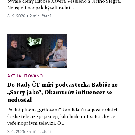
bývalé členy Luboše Xavera Veselého a Jiřího Šlégra.
Neuspěli naopak bývalí radní...
8. 6. 2026 ▪ 2 min. čtení
AKTUALIZOVÁNO
Do Rady ČT míří podcasterka Babiše ze
„Sorry jako”, Okamurův influencer se
nedostal
Po dni plném „grilování“ kandidátů na post radních
České televize je jasněji, kdo bude mít větší vliv ve
veřejnoprávní televizi. O...
2. 4. 2026 ▪ 4 min. čtení