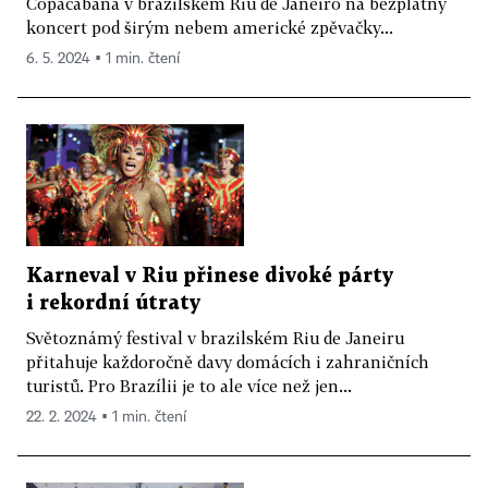
Copacabana v brazilském Riu de Janeiro na bezplatný
koncert pod širým nebem americké zpěvačky...
6. 5. 2024 ▪ 1 min. čtení
Karneval v Riu přinese divoké párty
i rekordní útraty
Světoznámý festival v brazilském Riu de Janeiru
přitahuje každoročně davy domácích i zahraničních
turistů. Pro Brazílii je to ale více než jen...
22. 2. 2024 ▪ 1 min. čtení