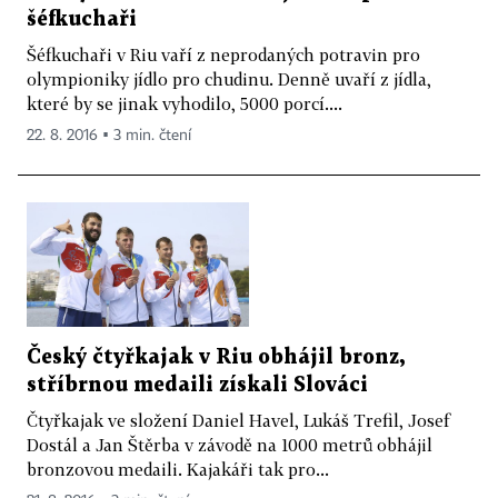
šéfkuchaři
Šéfkuchaři v Riu vaří z neprodaných potravin pro
olympioniky jídlo pro chudinu. Denně uvaří z jídla,
které by se jinak vyhodilo, 5000 porcí....
22. 8. 2016 ▪ 3 min. čtení
Český čtyřkajak v Riu obhájil bronz,
stříbrnou medaili získali Slováci
Čtyřkajak ve složení Daniel Havel, Lukáš Trefil, Josef
Dostál a Jan Štěrba v závodě na 1000 metrů obhájil
bronzovou medaili. Kajakáři tak pro...