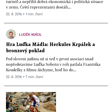
turistů a nepříliš dobrá ekonomická i politická situace
v zemi. Čeští reprezentanti dostáli...
22. 8. 2016 ▪ 1 min. čtení
LUDĚK MÁDL
Hra Luďka Mádla: Herkules Krpálek a
bronzový poklad
Pod slovem judista už si teď v první asociaci snad
nepředstavíme Luďka Sobotu v roli patlala Františka
Koudelky z filmu Jáchyme, hoď ho do...
22. 8. 2016 ▪ 7 min. čtení