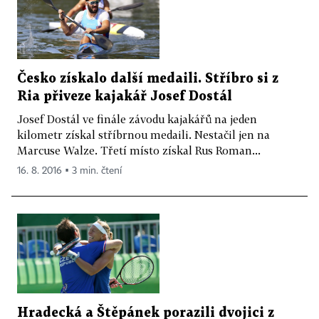
Česko získalo další medaili. Stříbro si z
Ria přiveze kajakář Josef Dostál
Josef Dostál ve finále závodu kajakářů na jeden
kilometr získal stříbrnou medaili. Nestačil jen na
Marcuse Walze. Třetí místo získal Rus Roman...
16. 8. 2016 ▪ 3 min. čtení
Hradecká a Štěpánek porazili dvojici z