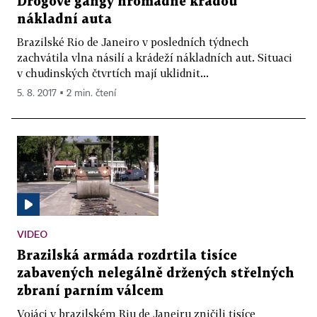
Drogové gangy hromadně kradou
nákladní auta
Brazilské Rio de Janeiro v posledních týdnech
zachvátila vlna násilí a krádeží nákladních aut. Situaci
v chudinských čtvrtích mají uklidnit...
5. 8. 2017 ▪ 2 min. čtení
VIDEO
Brazilská armáda rozdrtila tisíce
zabavených nelegálně držených střelných
zbraní parním válcem
Vojáci v brazilském Riu de Janeiru zničili tisíce