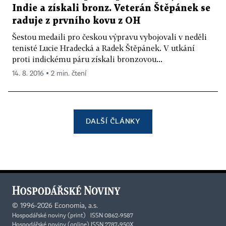
Indie a získali bronz. Veterán Štěpánek se
raduje z prvního kovu z OH
Šestou medaili pro českou výpravu vybojovali v neděli
tenisté Lucie Hradecká a Radek Štěpánek. V utkání
proti indickému páru získali bronzovou...
14. 8. 2016 ▪ 2 min. čtení
DALŠÍ ČLÁNKY
©
1996-2026
Economia, a.s.
Hospodářské noviny (print) ISSN 0862-9587
Hospodářské noviny (online) ISSN 2787-950X