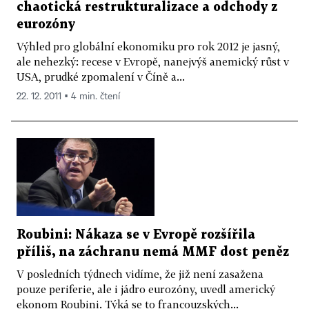
chaotická restrukturalizace a odchody z
eurozóny
Výhled pro globální ekonomiku pro rok 2012 je jasný,
ale nehezký: recese v Evropě, nanejvýš anemický růst v
USA, prudké zpomalení v Číně a...
22. 12. 2011 ▪ 4 min. čtení
Roubini: Nákaza se v Evropě rozšířila
příliš, na záchranu nemá MMF dost peněz
V posledních týdnech vidíme, že již není zasažena
pouze periferie, ale i jádro eurozóny, uvedl americký
ekonom Roubini. Týká se to francouzských...