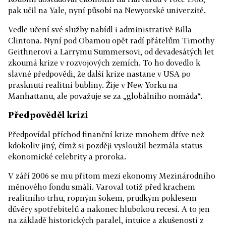
pak učil na Yale, nyní působí na Newyorské univerzitě.
Vedle učení své služby nabídl i administrativě Billa
Clintona. Nyní pod Obamou opět radí přátelům Timothy
Geithnerovi a Larrymu Summersovi, od devadesátých let
zkoumá krize v rozvojových zemích. To ho dovedlo k
slavné předpovědi, že další krize nastane v USA po
prasknutí realitní bubliny. Žije v New Yorku na
Manhattanu, ale považuje se za „globálního nomáda“.
Předpověděl krizi
Předpovídal příchod finanční krize mnohem dříve než
kdokoliv jiný, čímž si později vysloužil bezmála status
ekonomické celebrity a proroka.
V září 2006 se mu přitom mezi ekonomy Mezinárodního
měnového fondu smáli. Varoval totiž před krachem
realitního trhu, ropným šokem, prudkým poklesem
důvěry spotřebitelů a nakonec hlubokou recesí. A to jen
na základě historických paralel, intuice a zkušenosti z