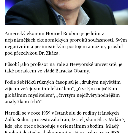
Americký ekonom Nouriel Roubini je jedním z
nejznámějších ekonomických proroků současnosti. Svým
negativním a pesimistickým postojem a názory proslul
pod přezdívkou Dr. Zkáza.
Působí jako profesor na Yale a Newyorské univerzitě, je
také poradcem ve vládě Baracka Obamy.
Podle žebříčků různých časopisů je „druhým největším
žijícím veřejným intelektuálem“, „čtvrtým největším
globálním myslitelem“, „čtvrtým nejdůvěryhodnějším
analytikem trhů“.
Narodil se v roce 1959 v Istanbulu do rodiny íránských
Židů. Rodina procestovala Írán, Izrael, skončila v Miláně,
kde jeho otec obchoduje s orientálním zbožím. Mladý
Roubini dostudoval ekonomii na Harvardu v roce 1988,