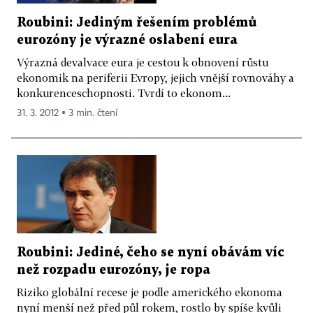
Roubini: Jediným řešením problémů
eurozóny je výrazné oslabení eura
Výrazná devalvace eura je cestou k obnovení růstu
ekonomik na periferii Evropy, jejich vnější rovnováhy a
konkurenceschopnosti. Tvrdí to ekonom...
31. 3. 2012 ▪ 3 min. čtení
Roubini: Jediné, čeho se nyní obávám víc
než rozpadu eurozóny, je ropa
Riziko globální recese je podle amerického ekonoma
nyní menší než před půl rokem, rostlo by spíše kvůli