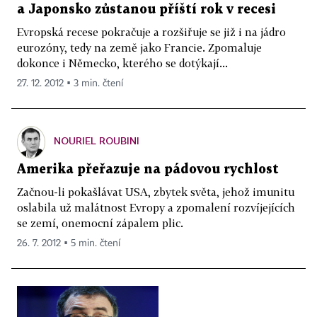
a Japonsko zůstanou příští rok v recesi
Evropská recese pokračuje a rozšiřuje se již i na jádro
eurozóny, tedy na země jako Francie. Zpomaluje
dokonce i Německo, kterého se dotýkají...
27. 12. 2012 ▪ 3 min. čtení
NOURIEL ROUBINI
Amerika přeřazuje na pádovou rychlost
Začnou-li pokašlávat USA, zbytek světa, jehož imunitu
oslabila už malátnost Evropy a zpomalení rozvíjejících
se zemí, onemocní zápalem plic.
26. 7. 2012 ▪ 5 min. čtení