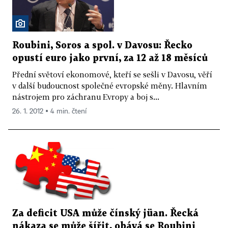
Roubini, Soros a spol. v Davosu: Řecko
opustí euro jako první, za 12 až 18 měsíců
Přední světoví ekonomové, kteří se sešli v Davosu, věří
v další budoucnost společné evropské měny. Hlavním
nástrojem pro záchranu Evropy a boj s...
26. 1. 2012 ▪ 4 min. čtení
Za deficit USA může čínský jüan. Řecká
nákaza se může šířit, obává se Roubini