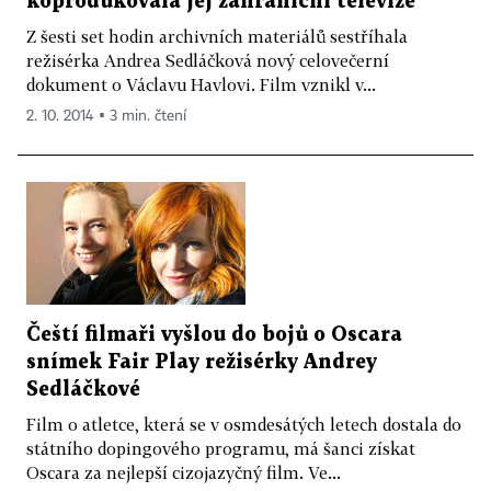
koprodukovala jej zahraniční televize
Z šesti set hodin archivních materiálů sestříhala
režisérka Andrea Sedláčková nový celovečerní
dokument o Václavu Havlovi. Film vznikl v...
2. 10. 2014 ▪ 3 min. čtení
Čeští filmaři vyšlou do bojů o Oscara
snímek Fair Play režisérky Andrey
Sedláčkové
Film o atletce, která se v osmdesátých letech dostala do
státního dopingového programu, má šanci získat
Oscara za nejlepší cizojazyčný film. Ve...