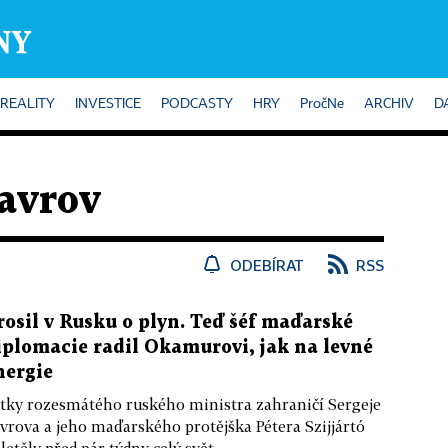
REALITY
INVESTICE
PODCASTY
HRY
PročNe
ARCHIV
D
avrov
ODEBÍRAT
RSS
rosil v Rusku o plyn. Teď šéf maďarské
iplomacie radil Okamurovi, jak na levné
nergie
tky rozesmátého ruského ministra zahraničí Sergeje
vrova a jeho maďarského protějška Pétera Szijjártó