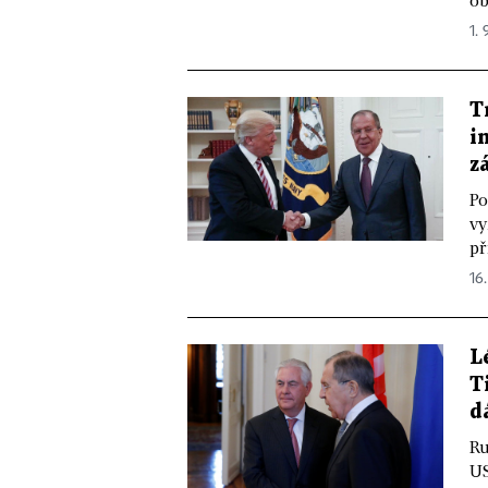
ob
1. 
T
i
z
Po
vy
př
16.
L
T
d
Ru
US