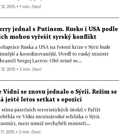
 12. 2015 ▪ 1 min. čtení
erry jednal s Putinem. Rusko i USA podle
ich mohou vyřešit syrský konflikt
olupráce Ruska a USA na řešení krize v Sýrii bude
innější a koordinovanější. Uvedl to ruský ministr
hraničí Sergej Lavrov. Obě země se...
 12. 2015 ▪ 2 min. čtení
e Vídni se znovu jednalo o Sýrii. Režim se
á ještě letos setkat s opozicí
 stínu pátečních teroristických útoků v Paříži
oběhla ve Vídni mezinárodní schůzka o Sýrii.
astníci, mezi nimiž nechyběli ministři...
 11. 2015 ▪ 3 min. čtení