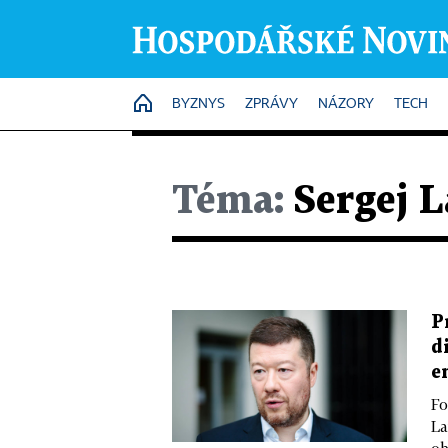
HOME
BYZNYS
ZPRÁVY
NÁZORY
TECH
Téma:
Sergej L
P
d
e
Fo
La