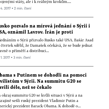
ojenými státy, ale i k reálným krokům....
 4. 2017 ▪ 2 min. čtení
usko pozvalo na mírová jednání o Sýrii i
SA, oznámil Lavrov. Írán je proti
jednáním o Sýrii přizvalo Rusko také USA. Bašár Asad
 čtvrtek sdělil, že Damašek očekává, že se bude jednat
avně o příměří a distribuci...
 1. 2017 ▪ 3 min. čtení
bama s Putinem se dohodli na pomoci
ivilistům v Sýrii. Na summitu G20 se
avili déle, než se čekalo
 okraj summitu G20 se kvůli situaci v Sýrii a na
rajině sešli ruský prezident Vladimir Putin a
erický prezident Barack Obama. K dohodě o...