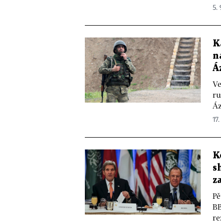
5. 
K
n
Á
Ve
ru
Áz
17.
K
s
z
Pě
BB
re