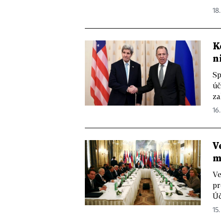
18.
K
n
Sp
úč
za
16.
V
m
Ve
pr
Úč
15.