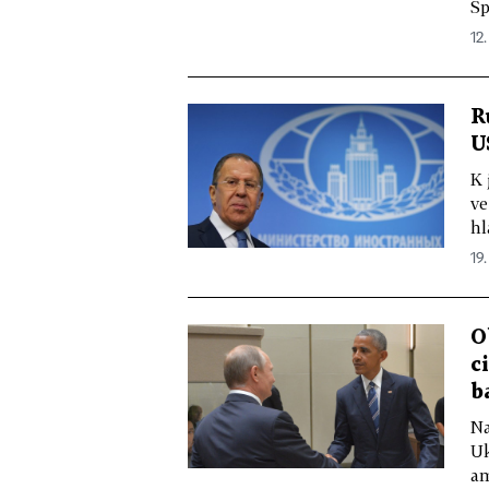
Sp
12.
R
U
K 
ve
hl
19.
O
c
b
Na
Uk
am