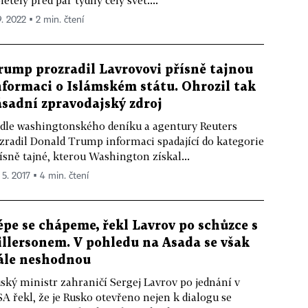
letěly před pár týdny celý svět....
9. 2022 ▪ 2 min. čtení
rump prozradil Lavrovovi přísně tajnou
nformaci o Islámském státu. Ohrozil tak
ásadní zpravodajský zdroj
dle washingtonského deníku a agentury Reuters
zradil Donald Trump informaci spadající do kategorie
ísně tajné, kterou Washington získal...
 5. 2017 ▪ 4 min. čtení
épe se chápeme, řekl Lavrov po schůzce s
illersonem. V pohledu na Asada se však
ále neshodnou
ský ministr zahraničí Sergej Lavrov po jednání v
A řekl, že je Rusko otevřeno nejen k dialogu se