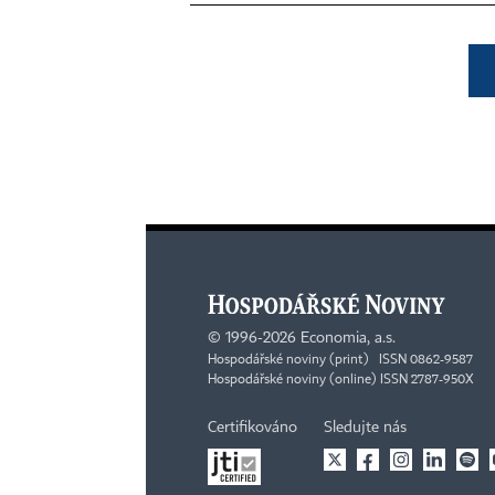
©
1996-2026
Economia, a.s.
Hospodářské noviny (print) ISSN 0862-9587
Hospodářské noviny (online) ISSN 2787-950X
Certifikováno
Sledujte nás