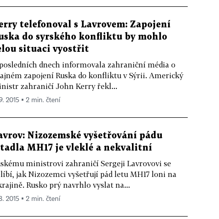
erry telefonoval s Lavrovem: Zapojení
uska do syrského konfliktu by mohlo
elou situaci vyostřit
posledních dnech informovala zahraniční média o
ajném zapojení Ruska do konfliktu v Sýrii. Americký
nistr zahraničí John Kerry řekl...
9. 2015 ▪ 2 min. čtení
avrov: Nizozemské vyšetřování pádu
etadla MH17 je vleklé a nekvalitní
skému ministrovi zahraničí Sergeji Lavrovovi se
líbí, jak Nizozemci vyšetřují pád letu MH17 loni na
rajině. Rusko prý navrhlo vyslat na...
8. 2015 ▪ 2 min. čtení