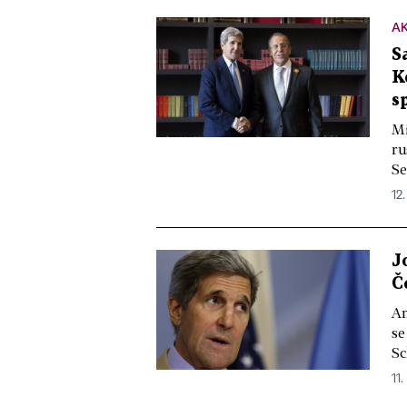
A
S
K
s
Mi
ru
Se
12.
J
Č
Am
se
Sc
11.