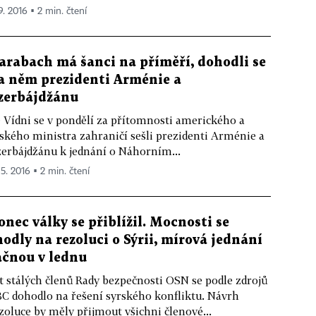
9. 2016 ▪ 2 min. čtení
arabach má šanci na příměří, dohodli se
a něm prezidenti Arménie a
zerbájdžánu
 Vídni se v pondělí za přítomnosti amerického a
ského ministra zahraničí sešli prezidenti Arménie a
erbájdžánu k jednání o Náhorním...
 5. 2016 ▪ 2 min. čtení
onec války se přiblížil. Mocnosti se
hodly na rezoluci o Sýrii, mírová jednání
ačnou v lednu
t stálých členů Rady bezpečnosti OSN se podle zdrojů
C dohodlo na řešení syrského konfliktu. Návrh
zoluce by měly přijmout všichni členové...