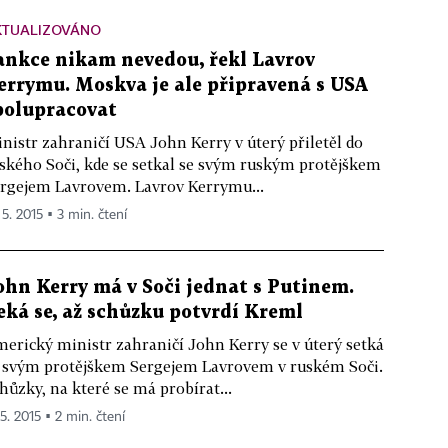
KTUALIZOVÁNO
ankce nikam nevedou, řekl Lavrov
errymu. Moskva je ale připravená s USA
polupracovat
nistr zahraničí USA John Kerry v úterý přiletěl do
ského Soči, kde se setkal se svým ruským protějškem
rgejem Lavrovem. Lavrov Kerrymu...
 5. 2015 ▪ 3 min. čtení
ohn Kerry má v Soči jednat s Putinem.
eká se, až schůzku potvrdí Kreml
erický ministr zahraničí John Kerry se v úterý setká
 svým protějškem Sergejem Lavrovem v ruském Soči.
hůzky, na které se má probírat...
 5. 2015 ▪ 2 min. čtení