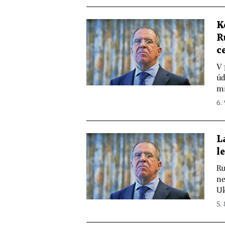
K
R
c
V 
úd
mi
6. 
L
l
Ru
ne
Uk
5. 