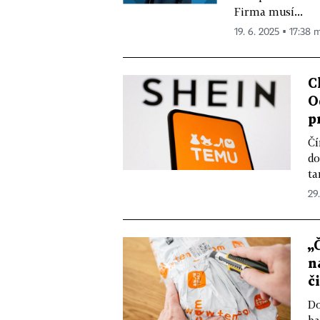
Firma musí...
19. 6. 2025 ▪ 17:38 m
C
O
p
Čí
do
ta
29
„
n
č
Do