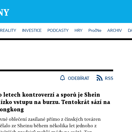
REALITY
INVESTICE
PODCASTY
HRY
PročNe
ARCHIV
D
ODEBÍRAT
RSS
o letech kontroverzí a sporů je Shein
lízko vstupu na burzu. Tentokrát sází na
ongkong
vné oblečení zasílané přímo z čínských továren
ělalo ze Sheinu během několika let jednoho z