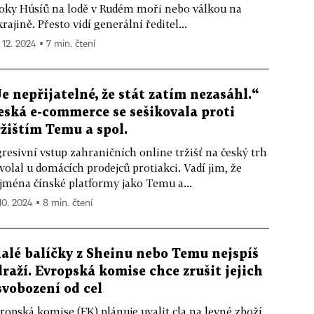
oky Húsíů na lodě v Rudém moři nebo válkou na
rajině. Přesto vidí generální ředitel...
 12. 2024 ▪ 7 min. čtení
Je nepřijatelné, že stát zatím nezasáhl.“
eská e-commerce se sešikovala proti
ržištím Temu a spol.
resivní vstup zahraničních online tržišť na český trh
volal u domácích prodejců protiakci. Vadí jim, že
jména čínské platformy jako Temu a...
 10. 2024 ▪ 8 min. čtení
alé balíčky z Sheinu nebo Temu nejspíš
draží. Evropská komise chce zrušit jejich
svobození od cel
ropská komise (EK) plánuje uvalit cla na levné zboží