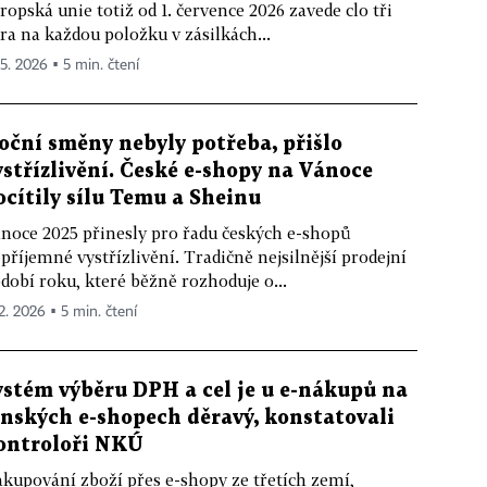
ropská unie totiž od 1. července 2026 zavede clo tři
ra na každou položku v zásilkách...
 5. 2026 ▪ 5 min. čtení
oční směny nebyly potřeba, přišlo
ystřízlivění. České e-shopy na Vánoce
ocítily sílu Temu a Sheinu
noce 2025 přinesly pro řadu českých e-shopů
příjemné vystřízlivění. Tradičně nejsilnější prodejní
dobí roku, které běžně rozhoduje o...
 2. 2026 ▪ 5 min. čtení
ystém výběru DPH a cel je u e-nákupů na
ínských e-shopech děravý, konstatovali
ontroloři NKÚ
kupování zboží přes e-shopy ze třetích zemí,