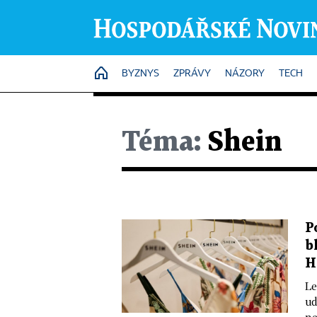
HOME
BYZNYS
ZPRÁVY
NÁZORY
TECH
Téma:
Shein
P
b
H
Le
ud