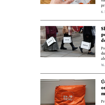
ba
pr
6.
S
p
d
Po
dn
al
16.
Ú
o
m
Pr