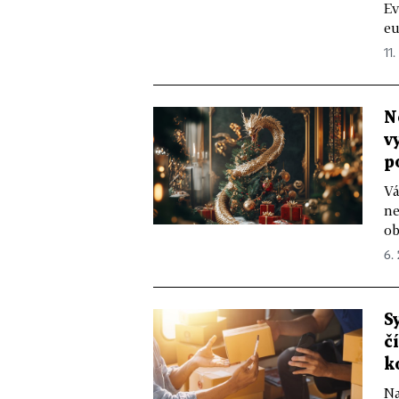
Ev
eu
11.
N
v
p
Vá
ne
ob
6.
S
č
k
Na