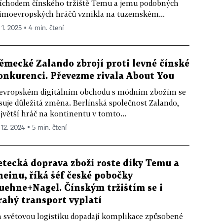
íchodem čínského tržiště Temu a jemu podobných
moevropských hráčů vznikla na tuzemském...
 1. 2025 ▪ 4 min. čtení
ěmecké Zalando zbrojí proti levné čínské
onkurenci. Převezme rivala About You
evropském digitálním obchodu s módním zbožím se
suje důležitá změna. Berlínská společnost Zalando,
jvětší hráč na kontinentu v tomto...
 12. 2024 ▪ 5 min. čtení
etecká doprava zboží roste díky Temu a
heinu, říká šéf české pobočky
uehne+Nagel. Čínským tržištím se i
rahý transport vyplatí
 světovou logistiku dopadají komplikace způsobené