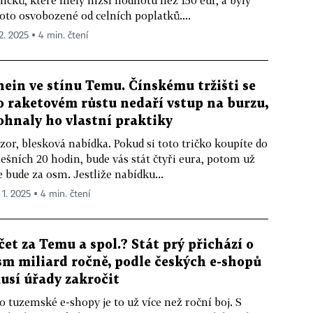
líčků, které měly nižší hodnotu než 150 eur, a byly
oto osvobozené od celních poplatků....
 2. 2025 ▪ 4 min. čtení
hein ve stínu Temu. Čínskému tržišti se
o raketovém růstu nedaří vstup na burzu,
ohnaly ho vlastní praktiky
zor, blesková nabídka. Pokud si toto tričko koupíte do
ešních 20 hodin, bude vás stát čtyři eura, potom už
e bude za osm. Jestliže nabídku...
 1. 2025 ▪ 4 min. čtení
čet za Temu a spol.? Stát prý přichází o
sm miliard ročně, podle českých e-shopů
usí úřady zakročit
o tuzemské e-shopy je to už více než roční boj. S