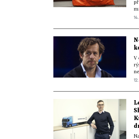
př
mi
14.
N
k
V 
rý
ne
12.
L
S
K
d
Na