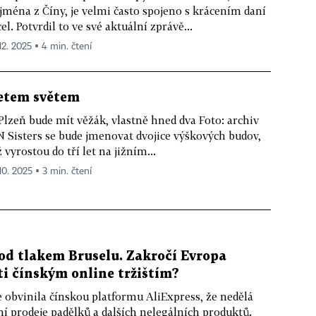
jména z Číny, je velmi často spojeno s krácením daní
cel. Potvrdil to ve své aktuální zprávě...
12. 2025 ▪ 4 min. čtení
etem světem
 Plzeň bude mít věžák, vlastně hned dva Foto: archiv
 Sisters se bude jmenovat dvojice výškových budov,
ž vyrostou do tří let na jižním...
10. 2025 ▪ 3 min. čtení
od tlakem Bruselu. Zakročí Evropa
i čínským online tržištím?
obvinila čínskou platformu AliExpress, že nedělá
ní prodeje padělků a dalších nelegálních produktů.