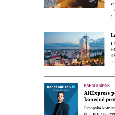
ze
a 
2. 
L
1.
HN
je
9. 
RANNÍ BRÍFINK
AliExpress p
konečně prot
Evropská komise 
dost pro zastave