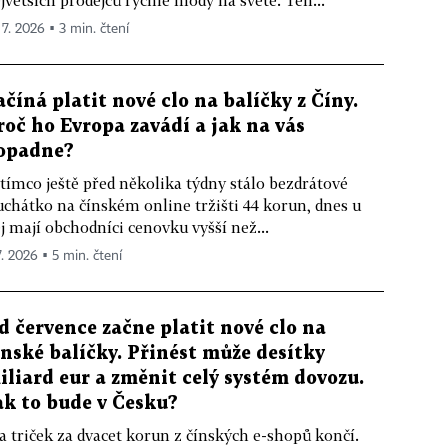
jvětších prodejců rychlé módy na světě. Ten...
 7. 2026 ▪ 3 min. čtení
ačíná platit nové clo na balíčky z Číny.
roč ho Evropa zavádí a jak na vás
opadne?
tímco ještě před několika týdny stálo bezdrátové
uchátko na čínském online tržišti 44 korun, dnes u
j mají obchodníci cenovku vyšší než...
7. 2026 ▪ 5 min. čtení
d července začne platit nové clo na
ínské balíčky. Přinést může desítky
iliard eur a změnit celý systém dovozu.
ak to bude v Česku?
a triček za dvacet korun z čínských e-shopů končí.