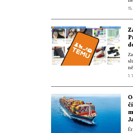
ne
15.
Z
P
d
Za
sl
ně
1. 
O
č
m
J
Ér