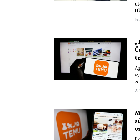
út
Uk
14.
„
Č
t
Ag
vy
ze
2.
M
z
o
Ev