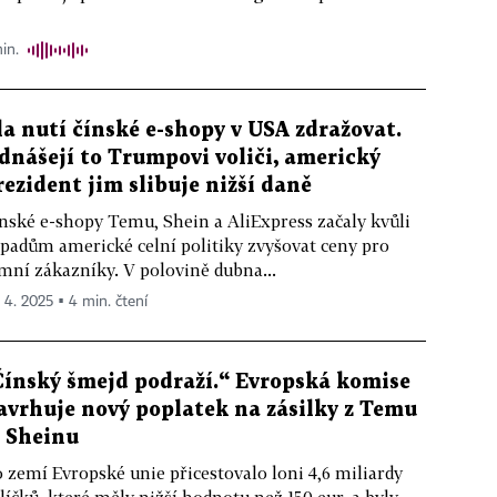
in.
la nutí čínské e-shopy v USA zdražovat.
dnášejí to Trumpovi voliči, americký
rezident jim slibuje nižší daně
nské e-shopy Temu, Shein a AliExpress začaly kvůli
padům americké celní politiky zvyšovat ceny pro
mní zákazníky. V polovině dubna...
. 4. 2025 ▪ 4 min. čtení
Čínský šmejd podraží.“ Evropská komise
avrhuje nový poplatek na zásilky z Temu
i Sheinu
 zemí Evropské unie přicestovalo loni 4,6 miliardy