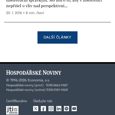
insolvenční správkyni. Šlo mu o to, aby v insolvenci
nepřišel o vliv nad perspektivní...
20. 1. 2016 ▪ 8 min. čtení
DALŠÍ ČLÁNKY
©
1996-2026
Economia, a.s.
Hospodářské noviny (print) ISSN 0862-9587
Hospodářské noviny (online) ISSN 2787-950X
Certifikováno
Sledujte nás