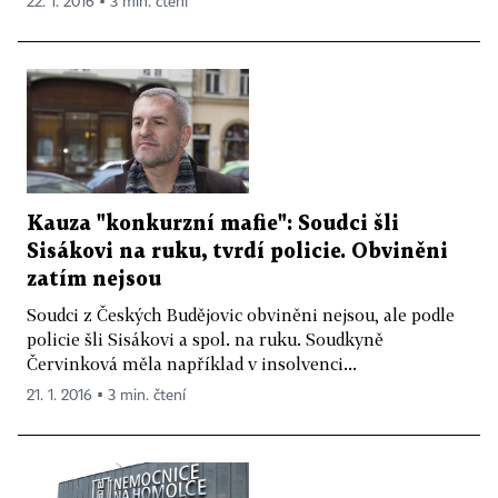
22. 1. 2016 ▪ 3 min. čtení
Kauza "konkurzní mafie": Soudci šli
Sisákovi na ruku, tvrdí policie. Obviněni
zatím nejsou
Soudci z Českých Budějovic obviněni nejsou, ale podle
policie šli Sisákovi a spol. na ruku. Soudkyně
Červinková měla například v insolvenci...
21. 1. 2016 ▪ 3 min. čtení