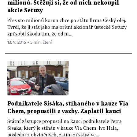
milionů. Stěžují si, že od nich nekoupil
akcie Setuzy
Přes sto milionů korun chce po státu firma Český olej.
Tvrdí, že jí stát jako majoritní akcionář ústecké Setuzy
způsobil škodu tím, že od ní...
13. 9. 2016 ▪ 5 min. čtení
Podnikatele Sisáka, stíhaného v kauze Via
Chem, propustili z vazby. Zaplatil kauci
Státní zástupce propustil na kauci podnikatele Petra
Sisáka, který je stíhán v kauze Via Chem. Ivo Hala,
poslední z obviněných, zatím zůstává ve...