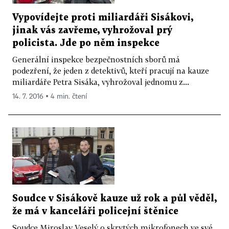
Vypovídejte proti miliardáři Sisákovi,
jinak vás zavřeme, vyhrožoval prý
policista. Jde po něm inspekce
Generální inspekce bezpečnostních sborů má
podezření, že jeden z detektivů, kteří pracují na kauze
miliardáře Petra Sisáka, vyhrožoval jednomu z...
14. 7. 2016 ▪ 4 min. čtení
Soudce v Sisákově kauze už rok a půl věděl,
že má v kanceláři policejní štěnice
Soudce Miroslav Veselý o skrytých mikrofonech ve své