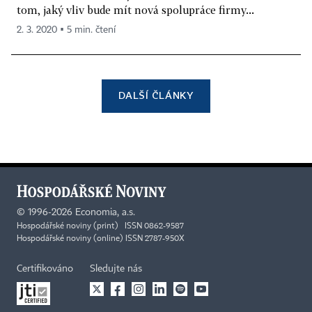
tom, jaký vliv bude mít nová spolupráce firmy...
2. 3. 2020 ▪ 5 min. čtení
DALŠÍ ČLÁNKY
©
1996-2026
Economia, a.s.
Hospodářské noviny (print) ISSN 0862-9587
Hospodářské noviny (online) ISSN 2787-950X
Certifikováno
Sledujte nás