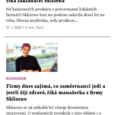
říká zakladatel Sklizena
Síť kamenných prodejen s potravinami lokálních
farmářů Sklizeno loni na podzim oslavila deset let na
trhu. Hlavní myšlenka, tedy prodávat...
31. 1. 2022 ▪ 9 min. čtení
ROZHOVOR
Firmy dnes zajímá, co zaměstnanci jedí a
jestli žijí zdravě, říká manažerka z firmy
Sklizeno
Sklizeno se už několik let věnuje firemnímu
stravování. O současných trendech v této oblasti i o