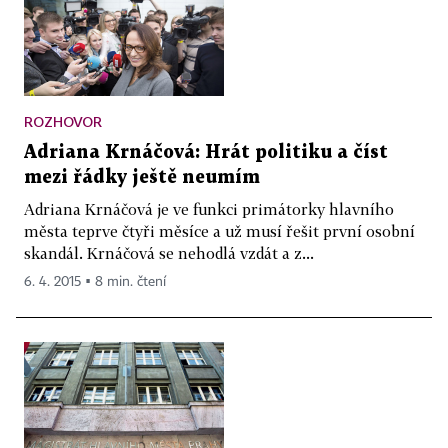
ROZHOVOR
Adriana Krnáčová: Hrát politiku a číst
mezi řádky ještě neumím
Adriana Krnáčová je ve funkci primátorky hlavního
města teprve čtyři měsíce a už musí řešit první osobní
skandál. Krnáčová se nehodlá vzdát a z...
6. 4. 2015 ▪ 8 min. čtení