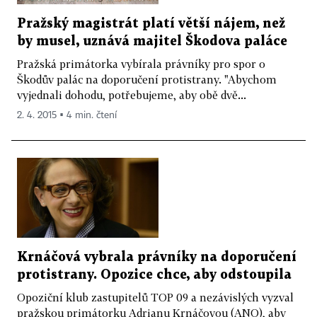
Pražský magistrát platí větší nájem, než
by musel, uznává majitel Škodova paláce
Pražská primátorka vybírala právníky pro spor o
Škodův palác na doporučení protistrany. "Abychom
vyjednali dohodu, potřebujeme, aby obě dvě...
2. 4. 2015 ▪ 4 min. čtení
Krnáčová vybrala právníky na doporučení
protistrany. Opozice chce, aby odstoupila
Opoziční klub zastupitelů TOP 09 a nezávislých vyzval
pražskou primátorku Adrianu Krnáčovou (ANO), aby