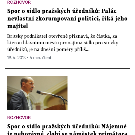
ROZHOVOR
Spor o sídlo pražských úředníků: Palác
nevlastní zkorumpovaní politici, říká jeho
majitel
Britský podnikatel otevřeně přiznává, že částka, za
kterou hlavnímu městu pronajímá sídlo pro stovky
úředníků, je na dnešní poměry příliš...
19. 4. 2013 ▪ 5 min. čtení
ROZHOVOR
Spor o sídlo pražských úředníků: Nájemné
je nehorázné, zlobí se náměstek primátora