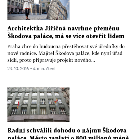
Architektka Jiřičná navrhne přeměnu
Škodova paláce, má se více otevřít lidem
Praha chce do budoucna přestěhovat své úředníky do
nové radnice. Majitel Škodova paláce, kde nyní úřad
sídlí, proto připravuje projekt nového...
23. 10. 2016 ▪ 4 min. čtení
Radní schválili dohodu o nájmu Škodova
paláce. Město zaplatí o 800 milionů méně,