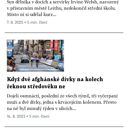
Syn dělníka v docích a servírky Irvine Welsh, narozený
v přístavním městě Leithu, nedokončil střední školu.
Místo ní si udělal kurz...
7. 8. 2025 ▪ 5 min. čtení
Když dvě afghánské dívky na kolech
řeknou středověku ne
Dojeli osmnáctí, poslední ze všech týmů, tři vyčerpaní
muži a dvě dívky, jedna s krvácejícím kolenem. Přesto
na ně byl minulý týden v ulicích...
14. 8. 2023 ▪ 5 min. čtení