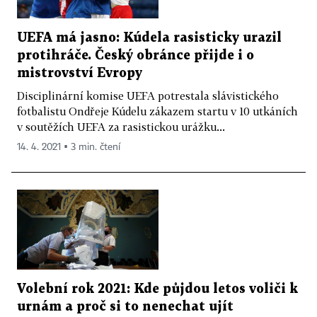
UEFA má jasno: Kúdela rasisticky urazil
protihráče. Český obránce přijde i o
mistrovství Evropy
Disciplinární komise UEFA potrestala slávistického
fotbalistu Ondřeje Kúdelu zákazem startu v 10 utkáních
v soutěžích UEFA za rasistickou urážku...
14. 4. 2021 ▪ 3 min. čtení
Volební rok 2021: Kde půjdou letos voliči k
urnám a proč si to nenechat ujít