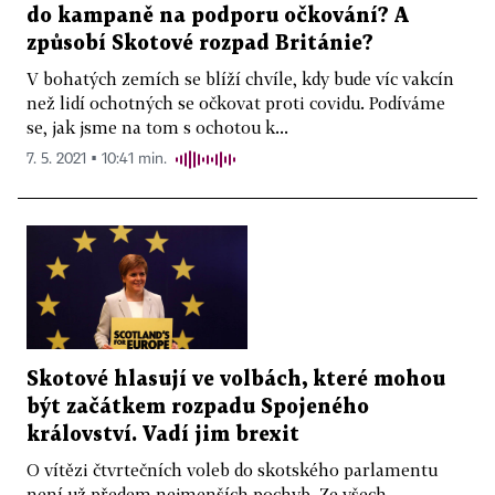
do kampaně na podporu očkování? A
způsobí Skotové rozpad Británie?
V bohatých zemích se blíží chvíle, kdy bude víc vakcín
než lidí ochotných se očkovat proti covidu. Podíváme
se, jak jsme na tom s ochotou k...
7. 5. 2021 ▪ 10:41 min.
Skotové hlasují ve volbách, které mohou
být začátkem rozpadu Spojeného
království. Vadí jim brexit
O vítězi čtvrtečních voleb do skotského parlamentu
není už předem nejmenších pochyb. Ze všech