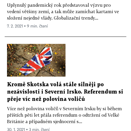
Uplynulý pandemický rok představoval výzvu pro
vedení většiny zemí, a tak může zamíchat kartami ve
složení nejedné vlády. Globalizační trendy...
7. 2. 2021 ▪ 9 min. čtení
Kromě Skotska volá stále silněji po
nezávislosti i Severní Irsko. Referendum si
přeje víc než polovina voličů
Více než polovina voličů v Severním Irsku by si během
příštích pěti let přála referendum o odtržení od Velké
Británie a případném sjednocení s...
30. 1. 2021 ▪ 3 min. čtení