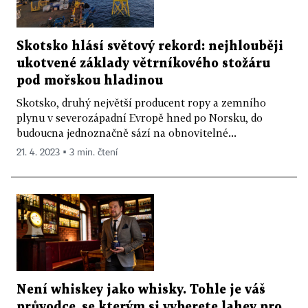
Skotsko hlásí světový rekord: nejhlouběji
ukotvené základy větrníkového stožáru
pod mořskou hladinou
Skotsko, druhý největší producent ropy a zemního
plynu v severozápadní Evropě hned po Norsku, do
budoucna jednoznačně sází na obnovitelné...
21. 4. 2023 ▪ 3 min. čtení
Není whiskey jako whisky. Tohle je váš
průvodce, se kterým si vyberete lahev pro