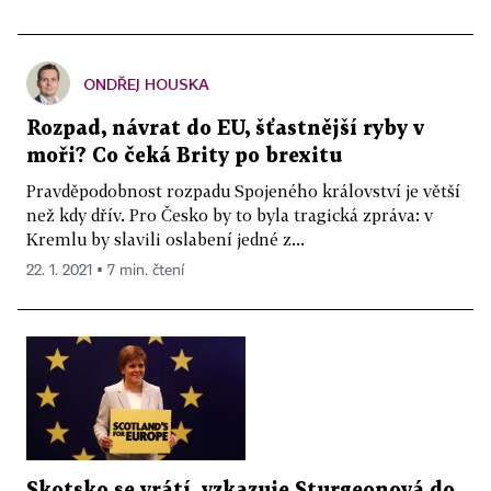
ONDŘEJ HOUSKA
Rozpad, návrat do EU, šťastnější ryby v
moři? Co čeká Brity po brexitu
Pravděpodobnost rozpadu Spojeného království je větší
než kdy dřív. Pro Česko by to byla tragická zpráva: v
Kremlu by slavili oslabení jedné z...
22. 1. 2021 ▪ 7 min. čtení
Skotsko se vrátí, vzkazuje Sturgeonová do