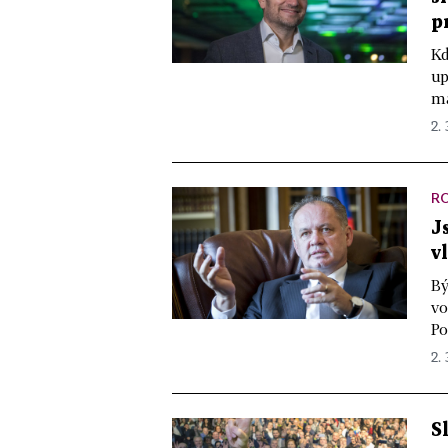
p
Kd
up
ma
2.
R
J
v
Bý
vo
Po
2.
S