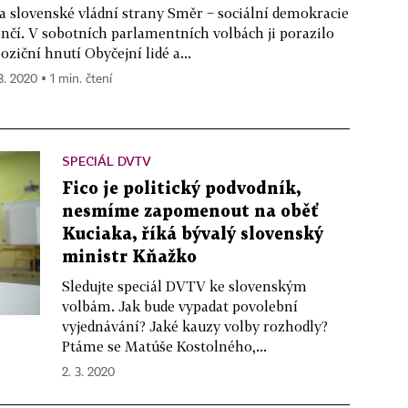
a slovenské vládní strany Směr − sociální demokracie
nčí. V sobotních parlamentních volbách ji porazilo
oziční hnutí Obyčejní lidé a...
3. 2020 ▪ 1 min. čtení
SPECIÁL DVTV
Fico je politický podvodník,
nesmíme zapomenout na oběť
Kuciaka, říká bývalý slovenský
ministr Kňažko
Sledujte speciál DVTV ke slovenským
volbám. Jak bude vypadat povolební
vyjednávání? Jaké kauzy volby rozhodly?
Ptáme se Matúše Kostolného,...
2. 3. 2020