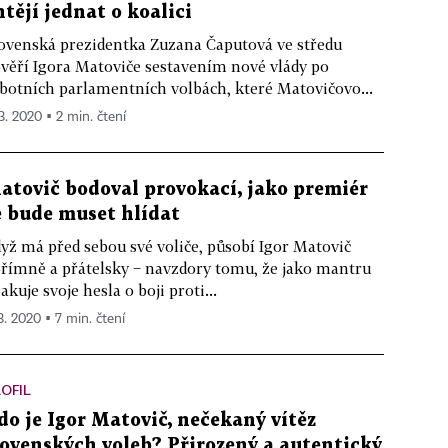
htějí jednat o koalici
ovenská prezidentka Zuzana Čaputová ve středu
věří Igora Matoviče sestavením nové vlády po
botních parlamentních volbách, které Matovičovo...
 3. 2020 ▪ 2 min. čtení
atovič bodoval provokací, jako premiér
e bude muset hlídat
yž má před sebou své voliče, působí Igor Matovič
římně a přátelsky − navzdory tomu, že jako mantru
akuje svoje hesla o boji proti...
 3. 2020 ▪ 7 min. čtení
OFIL
do je Igor Matovič, nečekaný vítěz
lovenských voleb? Přirozený a autentický