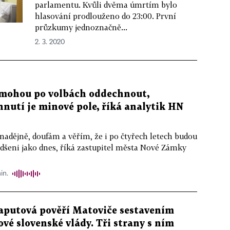
parlamentu. Kvůli dvěma úmrtím bylo
hlasování prodlouženo do 23:00. První
průzkumy jednoznačně...
2. 3. 2020
nemohou po volbách oddechnout,
nutí je minové pole, říká analytik HN
nadějně, doufám a věřím, že i po čtyřech letech budou
adšeni jako dnes, říká zastupitel města Nové Zámky
in.
aputová pověří Matoviče sestavením
ové slovenské vlády. Tři strany s ním