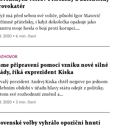
rovokatér
yž má před sebou své voliče, působí Igor Matovič
římně přátelsky, i když dokolečka opakuje jako
ntru svoje hesla o boji proti korupci....
 3. 2020 ▪ 6 min. čtení
OZHOVOR
sme připraveni pomoci vzniku nové silné
lády, říká exprezident Kiska
valý prezident Andrej Kiska chtěl nejprve po jednom
lebním období v úřadu hlavy státu odejít z politiky.
tom své rozhodnutí změnil a...
 3. 2020 ▪ 3 min. čtení
lovenské volby vyhrálo opoziční hnutí