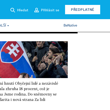
PŘEDPLATNÉ
Hledat
Přihlásit se
ALŠÍ
BeNative
í hnutí Obyčejní lidé a nezávislé
la zhruba 18 procent, což je
rana Jsme rodina. Do sněmovny se
rita i nová strana Za lidi