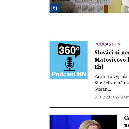
PODCAST HN
Slováci si 
Matovičovo h
Ehl
Zatím to vypadá 
Slováci stejně n
Štefan...
8. 3. 2020 ▪ 27:09 m
Č
n