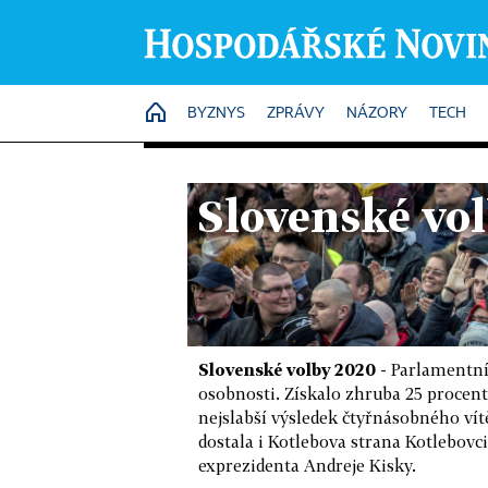
HOME
BYZNYS
ZPRÁVY
NÁZORY
TECH
Slovenské vo
Slovenské volby 2020
- Parlamentní
osobnosti. Získalo zhruba 25 procent
nejslabší výsledek čtyřnásobného ví
dostala i Kotlebova strana Kotlebovci
exprezidenta Andreje Kisky.