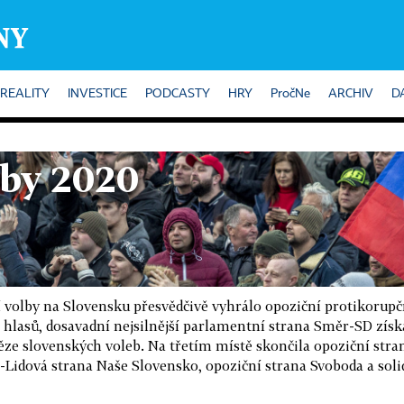
REALITY
INVESTICE
PODCASTY
HRY
PročNe
ARCHIV
D
lby 2020
 volby na Slovensku přesvědčivě vyhrálo opoziční protikorupčn
 hlasů, dosavadní nejsilnější parlamentní strana Směr-SD získa
těze slovenských voleb. Na třetím místě skončila opoziční st
-Lidová strana Naše Slovensko, opoziční strana Svoboda a solida