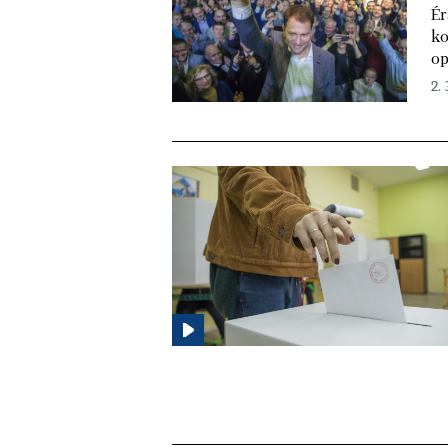
Ér
ko
op
2. 