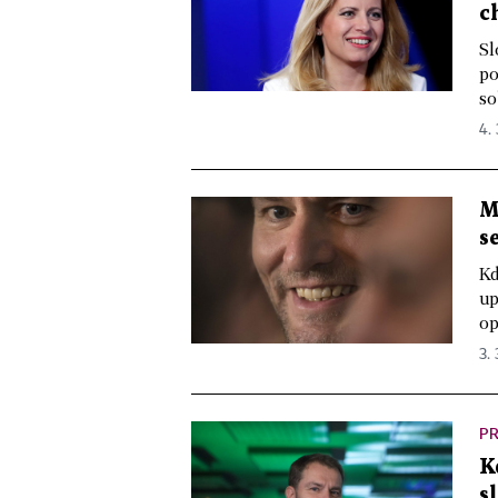
c
Sl
po
so
4.
M
s
Kd
up
op
3.
PR
K
s