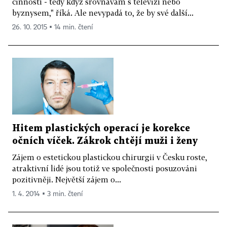
činností - tedy když srovnávám s televizí nebo
byznysem," říká. Ale nevypadá to, že by své další...
26. 10. 2015 ▪ 14 min. čtení
Hitem plastických operací je korekce
očních víček. Zákrok chtějí muži i ženy
Zájem o estetickou plastickou chirurgii v Česku roste,
atraktivní lidé jsou totiž ve společnosti posuzováni
pozitivněji. Největší zájem o...
1. 4. 2014 ▪ 3 min. čtení