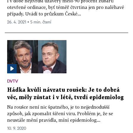
I v době nejtvrdší uzávěry mělo 90 procent zubařů
otevřené ordinace, byť téměř čtvrtina jen pro naléhavé
případy. Uvádí to průzkum České...
26. 4. 2021 ▪ 5 min. čtení
DVTV
Hádka kvůli návratu roušek: Je to dobrá
věc, měly zůstat i v létě, tvrdí epidemiolog
Na roušce není nic špatného, je to nejjednodušší
způsob, jak zpomalit šíření viru. Problém je, že se
neustále mění pravidla, míní epidemiolog...
10. 9. 2020