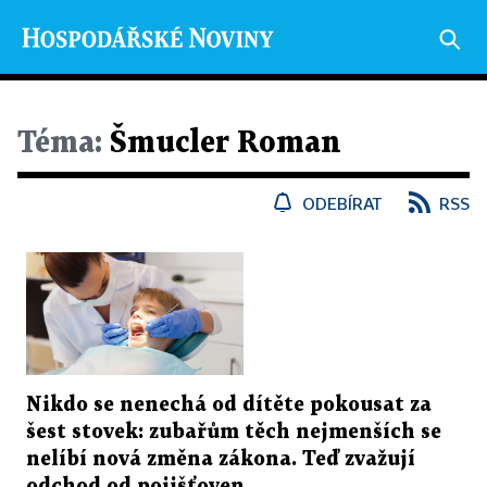
Téma:
Šmucler Roman
ODEBÍRAT
RSS
Nikdo se nenechá od dítěte pokousat za
šest stovek: zubařům těch nejmenších se
nelíbí nová změna zákona. Teď zvažují
odchod od pojišťoven