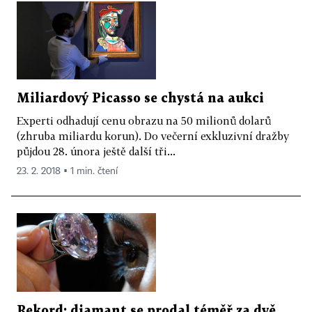
Miliardový Picasso se chystá na aukci
Experti odhadují cenu obrazu na 50 milionů dolarů
(zhruba mi­liardu korun). Do večerní exkluzivní dražby
půjdou 28. února ještě další tři...
23. 2. 2018 ▪ 1 min. čtení
Rekord: diamant se prodal téměř za dvě