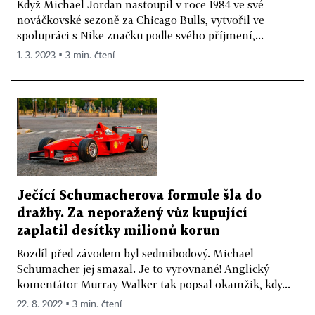
Když Michael Jordan nastoupil v roce 1984 ve své
nováčkovské sezoně za Chicago Bulls, vytvořil ve
spolupráci s Nike značku podle svého příjmení,...
1. 3. 2023 ▪ 3 min. čtení
Ječící Schumacherova formule šla do
dražby. Za neporažený vůz kupující
zaplatil desítky milionů korun
Rozdíl před závodem byl sedmibodový. Michael
Schumacher jej smazal. Je to vyrovnané! Anglický
komentátor Murray Walker tak popsal okamžik, kdy...
22. 8. 2022 ▪ 3 min. čtení