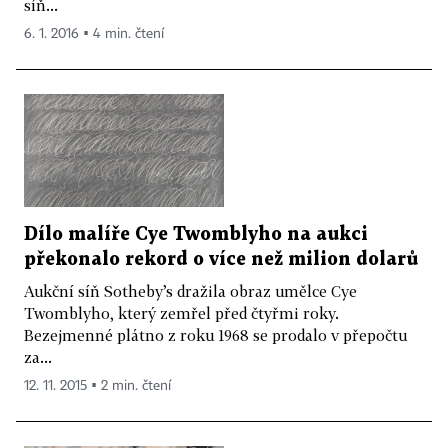
síň...
6. 1. 2016 ▪ 4 min. čtení
Dílo malíře Cye Twomblyho na aukci
překonalo rekord o více než milion dolarů
Aukční síň Sotheby’s dražila obraz umělce Cye
Twomblyho, který zemřel před čtyřmi roky.
Bezejmenné plátno z roku 1968 se prodalo v přepočtu
za...
12. 11. 2015 ▪ 2 min. čtení