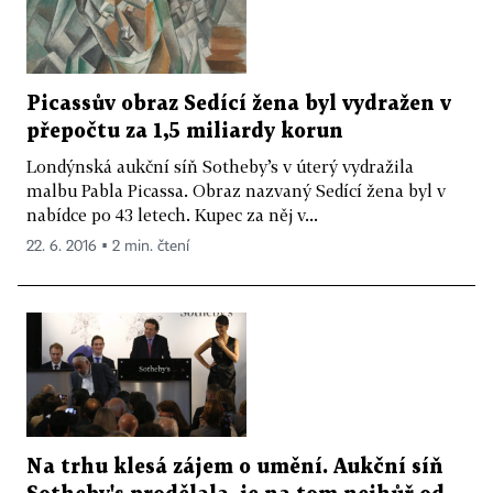
Picassův obraz Sedící žena byl vydražen v
přepočtu za 1,5 miliardy korun
Londýnská aukční síň Sotheby’s v úterý vydražila
malbu Pabla Picassa. Obraz nazvaný Sedící žena byl v
nabídce po 43 letech. Kupec za něj v...
22. 6. 2016 ▪ 2 min. čtení
Na trhu klesá zájem o umění. Aukční síň