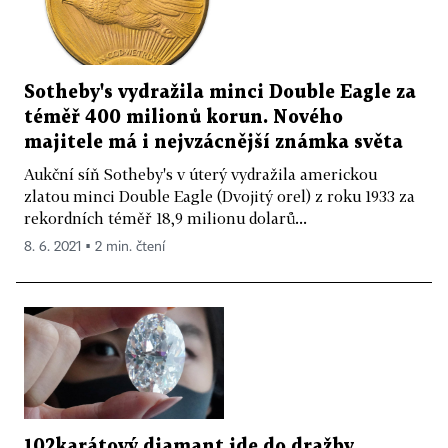
Sotheby's vydražila minci Double Eagle za
téměř 400 milionů korun. Nového
majitele má i nejvzácnější známka světa
Aukční síň Sotheby's v úterý vydražila americkou
zlatou minci Double Eagle (Dvojitý orel) z roku 1933 za
rekordních téměř 18,9 milionu dolarů...
8. 6. 2021 ▪ 2 min. čtení
102karátový diamant jde do dražby.