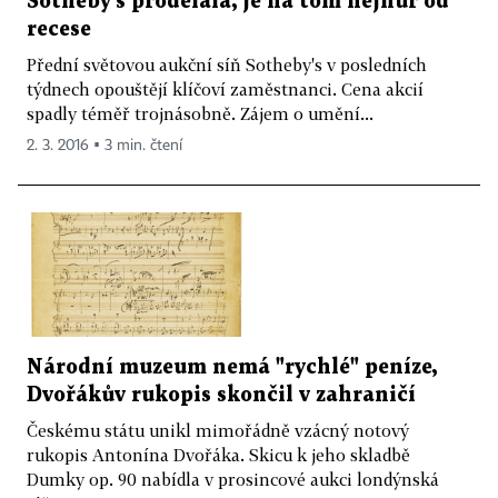
Sotheby's prodělala, je na tom nejhůř od
recese
Přední světovou aukční síň Sotheby's v posledních
týdnech opouštějí klíčoví zaměstnanci. Cena akcií
spadly téměř trojnásobně. Zájem o umění...
2. 3. 2016 ▪ 3 min. čtení
Národní muzeum nemá "rychlé" peníze,
Dvořákův rukopis skončil v zahraničí
Českému státu unikl mimořádně vzácný notový
rukopis Antonína Dvořáka. Skicu k jeho skladbě
Dumky op. 90 nabídla v prosincové aukci londýnská