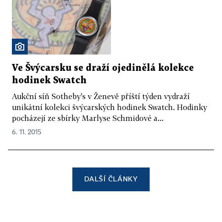
Ve Švýcarsku se draží ojedinělá kolekce
hodinek Swatch
Aukční síň Sotheby's v Ženevě příští týden vydraží
unikátní kolekci švýcarských hodinek Swatch. Hodinky
pocházejí ze sbírky Marlyse Schmidové a...
6. 11. 2015
DALŠÍ ČLÁNKY