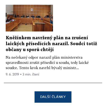
Kněžínkem navržený plán na zrušení
laických přísedících narazil. Soudci totiž
občany u sporů chtějí
Na nečekaný odpor narazil plán ministerstva
spravedlnosti zrušit přísedící u soudu, tedy laické
soudce. Tento krok navrhl bývalý ministr...
9. 6. 2019 ▪ 3 min. čtení
DALŠÍ ČLÁNKY