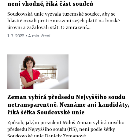
není vhodné, říká část soudců
Soudcovská unie vyzvala tuzemské soudce, aby se
hlasitě ozvali proti zmrazení svých platů na loňské
úrovni a zažalovali stát. O zmrazení...
1. 3. 2022 ▪ 4 min. čtení
Zeman vybírá předsedu Nejvyššího soudu
netransparentně. Neznáme ani kandidáty,
říká šéfka Soudcovské unie
Způsob, jakým prezident Miloš Zeman vybírá nového
předsedu Nejvyššího soudu (NS), není podle šéfky
Soudcovské unie Daniely Zemanové...