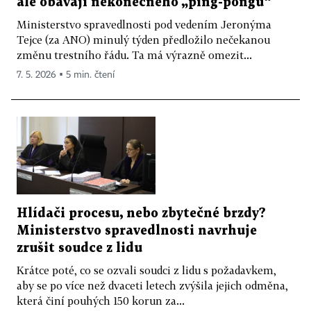
ale obávají nekonečného „ping-pongu“
Ministerstvo spravedlnosti pod vedením Jeronýma
Tejce (za ANO) minulý týden předložilo nečekanou
změnu trestního řádu. Ta má výrazně omezit...
7. 5. 2026 ▪ 5 min. čtení
Hlídači procesu, nebo zbytečné brzdy?
Ministerstvo spravedlnosti navrhuje
zrušit soudce z lidu
Krátce poté, co se ozvali soudci z lidu s požadavkem,
aby se po více než dvaceti letech zvýšila jejich odměna,
která činí pouhých 150 korun za...