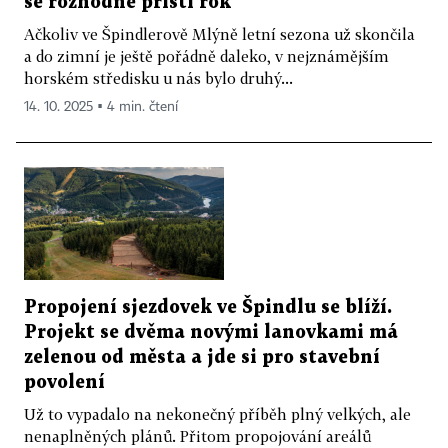
se rozhodne příští rok
Ačkoliv ve Špindlerově Mlýně letní sezona už skončila
a do zimní je ještě pořádně daleko, v nejznámějším
horském středisku u nás bylo druhý...
14. 10. 2025 ▪ 4 min. čtení
Propojení sjezdovek ve Špindlu se blíží.
Projekt se dvěma novými lanovkami má
zelenou od města a jde si pro stavební
povolení
Už to vypadalo na nekonečný příběh plný velkých, ale
nenaplněných plánů. Přitom propojování areálů