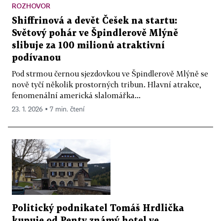
ROZHOVOR
Shiffrinová a devět Češek na startu:
Světový pohár ve Špindlerově Mlýně
slibuje za 100 milionů atraktivní
podívanou
Pod strmou černou sjezdovkou ve Špindlerově Mlýně se
nově tyčí několik prostorných tribun. Hlavní atrakce,
fenomenální americká slalomářka...
23. 1. 2026 ▪ 7 min. čtení
Politický podnikatel Tomáš Hrdlička
kupuje od Penty známý hotel ve