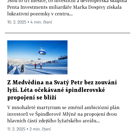
Jsou to tři měsíce, co investiční a developerská skupina
Penta Investments miliardáře Marka Dospivy získala
lukrativní pozemky v centru...
10. 2. 2025 ▪ 4 min. čtení
Z Medvědína na Svatý Petr bez zouvání
lyží. Léta očekávané špindlerovské
propojení se blíží
V mnohaleté martyrium se změnil ambiciózní plán
investorů ve Špindlerově Mlýně na propojení dvou
hlavních částí zdejšího lyžařského areálu...
11. 2. 2025 ▪ 2 min. čtení