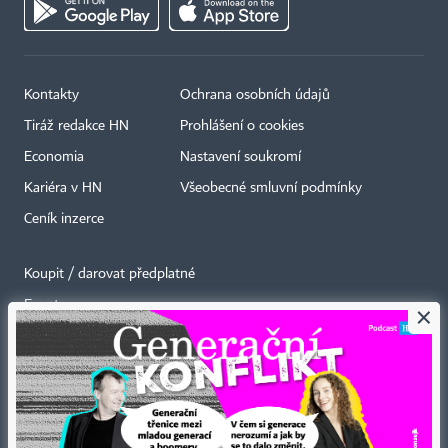
Kontakty
Ochrana osobních údajů
Tiráž redakce HN
Prohlášení o cookies
Economia
Nastavení soukromí
Kariéra v HN
Všeobecné smluvní podmínky
Ceník inzerce
Koupit / darovat předplatné
Eventy
×
Newslettery
RSS kanály
Autorská práva vykonává vydavatel. Bez písemného svolení vydavatele je