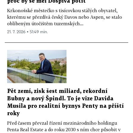
proč by se měl Dospiva potit
Krkonošské městečko s tisícovkou stálých obyvatel,
kterému se přezdívá český Davos nebo Aspen, se stalo
oblíbeným útočištěm tuzemských...
21. 7. 2026 ▪ 51:49 min.
Pět zemí, zisk šest miliard, rekordní
Bubny a nový Špindl. To je vize Davida
Musila pro realitní byznys Penty na příští
roky
Před časem převzal řízení mezinárodního holdingu
Penta Real Estate a do roku 2030 s ním chce působit v