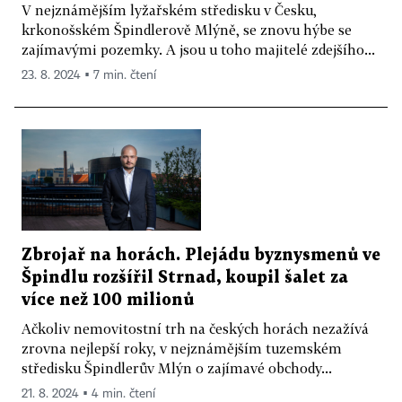
V nejznámějším lyžařském středisku v Česku,
krkonošském Špindlerově Mlýně, se znovu hýbe se
zajímavými pozemky. A jsou u toho majitelé zdejšího...
23. 8. 2024 ▪ 7 min. čtení
Zbrojař na horách. Plejádu byznysmenů ve
Špindlu rozšířil Strnad, koupil šalet za
více než 100 milionů
Ačkoliv nemovitostní trh na českých horách nezažívá
zrovna nejlepší roky, v nejznámějším tuzemském
středisku Špindlerův Mlýn o zajímavé obchody...
21. 8. 2024 ▪ 4 min. čtení