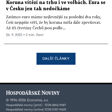
Koruna vítězí na trhu i ve volbách. Eura se
v Česku jen tak nedočkáme
Zatímco euro máme nejlevnější za poslední dva roky,
Češi nejspíše věří, že by koruna měla dále zpevňovat.
Až tři čtvrtiny Čechů jsou podle...
26. 9. 2025 ▪ 2 min. čtení
DALŠÍ ČLÁNKY
©
1996-2026
Economia, a.s.
Hospodářské noviny (print) ISSN 0862-9587
Hospodářské noviny (online) ISSN 2787-950X