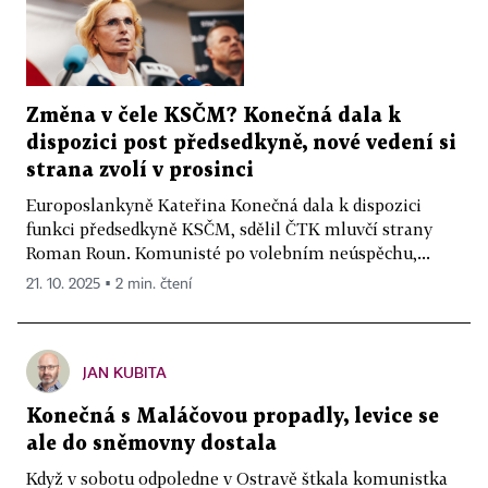
Změna v čele KSČM? Konečná dala k
dispozici post předsedkyně, nové vedení si
strana zvolí v prosinci
Europoslankyně Kateřina Konečná dala k dispozici
funkci předsedkyně KSČM, sdělil ČTK mluvčí strany
Roman Roun. Komunisté po volebním neúspěchu,...
21. 10. 2025 ▪ 2 min. čtení
JAN KUBITA
Konečná s Maláčovou propadly, levice se
ale do sněmovny dostala
Když v sobotu odpoledne v Ostravě štkala komunistka