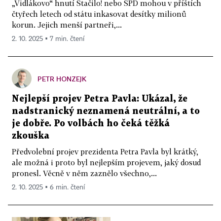
„Vidlákovo“ hnutí Stačilo! nebo SPD mohou v příštích
čtyřech letech od státu inkasovat desítky milionů
korun. Jejich menší partneři,...
2. 10. 2025 ▪ 7 min. čtení
PETR HONZEJK
Nejlepší projev Petra Pavla: Ukázal, že
nadstranický neznamená neutrální, a to
je dobře. Po volbách ho čeká těžká
zkouška
Předvolební projev prezidenta Petra Pavla byl krátký,
ale možná i proto byl nejlepším projevem, jaký dosud
pronesl. Věcně v něm zaznělo všechno,...
2. 10. 2025 ▪ 6 min. čtení