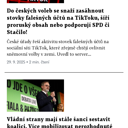
Do českých voleb se snaží zasáhnout
stovky falešných účtů na TikToku, šíří
proruský obsah nebo podporují SPD či
Stačilo!
České úřady řeší aktivitu stovek falešných účtů na
sociální síti TikTok, které zřejmě chtějí ovlivnit
sněmovní volby v zemi. Uvedl to server...
29. 9. 2025 ▪ 2 min. čtení
Vládní strany mají stále šanci sestavit
koalici. Více mobilizovat nerozhodnuté