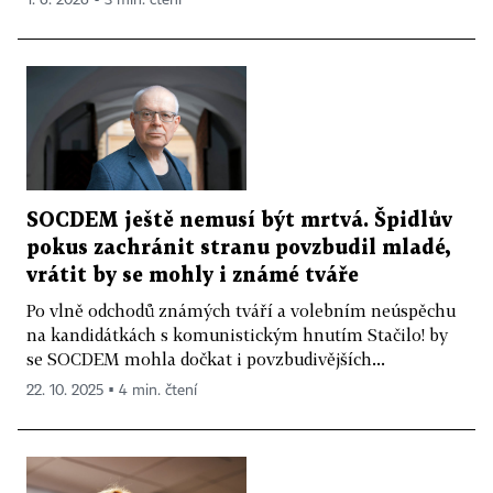
1. 6. 2026 ▪ 3 min. čtení
SOCDEM ještě nemusí být mrtvá. Špidlův
pokus zachránit stranu povzbudil mladé,
vrátit by se mohly i známé tváře
Po vlně odchodů známých tváří a volebním neúspěchu
na kandidátkách s komunistickým hnutím Stačilo! by
se SOCDEM mohla dočkat i povzbudivějších...
22. 10. 2025 ▪ 4 min. čtení