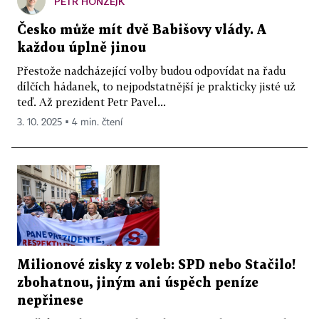
PETR HONZEJK
Česko může mít dvě Babišovy vlády. A
každou úplně jinou
Přestože nadcházející volby budou odpovídat na řadu
dílčích hádanek, to nejpodstatnější je prakticky jisté už
teď. Až prezident Petr Pavel...
3. 10. 2025 ▪ 4 min. čtení
Milionové zisky z voleb: SPD nebo Stačilo!
zbohatnou, jiným ani úspěch peníze
nepřinese