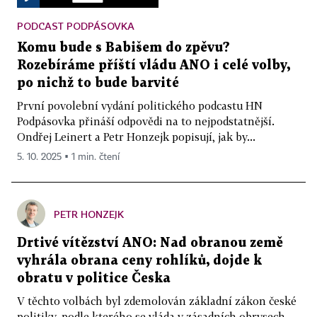
PODCAST PODPÁSOVKA
Komu bude s Babišem do zpěvu?
Rozebíráme příští vládu ANO i celé volby,
po nichž to bude barvité
První povolební vydání politického podcastu HN
Podpásovka přináší odpovědi na to nejpodstatnější.
Ondřej Leinert a Petr Honzejk popisují, jak by...
5. 10. 2025 ▪ 1 min. čtení
PETR HONZEJK
Drtivé vítězství ANO: Nad obranou země
vyhrála obrana ceny rohlíků, dojde k
obratu v politice Česka
V těchto volbách byl zdemolován základní zákon české
politiky, podle kterého se vláda v zásadních obrysech