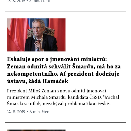
15. 8. 2019 ▪ 3 min. čtení
Eskaluje spor o jmenování ministrů:
Zeman odmítá schválit Šmardu, má ho za
nekompetentního. Ať prezident dodržuje
ústavu, žádá Hamáček
Prezident Miloš Zeman znovu odmítl jmenovat
ministrem Michala Šmardu, kandidáta ČSSD. "Michal
Šmarda se nikdy nezabýval problematikou české...
14. 8. 2019 ▪ 6 min. čtení