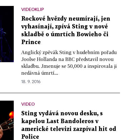
VIDEOKLIP
Rockové hvězdy neumírají, jen
vyhasínají, zpívá Sting v nové
skladbě o úmrtích Bowieho či
Prince
Anglický zpěvák Sting v hudebním pořadu
Joolse Hollanda na BBC představil novou
skladbu. Jmenuje se 50,000 a inspirovala ji
nedávná úmrtí...
18. 9. 2016
VIDEO
Sting vydává novou desku, s
kapelou Last Bandoleros v
americké televizi zazpíval hit od
Police