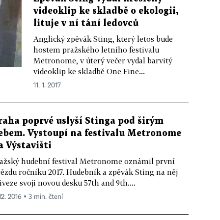
videoklip ke skladbě o ekologii,
lituje v ní tání ledovců
Anglický zpěvák Sting, který letos bude
hostem pražského letního festivalu
Metronome, v úterý večer vydal barvitý
videoklip ke skladbě One Fine...
11. 1. 2017
raha poprvé uslyší Stinga pod širým
ebem. Vystoupí na festivalu Metronome
a Výstavišti
ažský hudební festival Metronome oznámil první
ězdu ročníku 2017. Hudebník a zpěvák Sting na něj
iveze svoji novou desku 57th and 9th....
12. 2016 ▪ 3 min. čtení