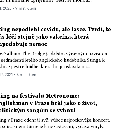
25 minimálně zpříjemnit. Těšit se mohou...
1. 2025 ▪ 7 min. čtení
ting nepodlehl covidu, ale lásce. Tvrdí, že
ás léčí stejně jako vakcína, která
apodobuje nemoc
vé album The Bridge je dalším výrazným návratem
 sedmdesátiletého anglického hudebníka Stinga k
ylově pestré hudbě, která ho proslavila na...
12. 2021 ▪ 5 min. čtení
ting na festivalu Metronome:
nglishman v Praze hrál jako o život,
olitickým songům se vyhnul
ing v Praze odehrál svůj vůbec nejrockovější koncert.
 současném turné je k nezastavení, vydává vinyly,