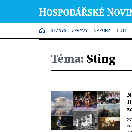
HOME
BYZNYS
ZPRÁVY
NÁZORY
TECH
Téma:
Sting
N
H
z
Sv
re