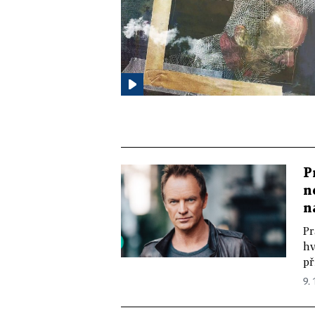
P
n
n
Pr
hv
př
9. 