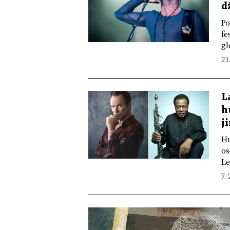
d
Po
fe
gl
23.
L
h
j
Hu
os
Le
7. 