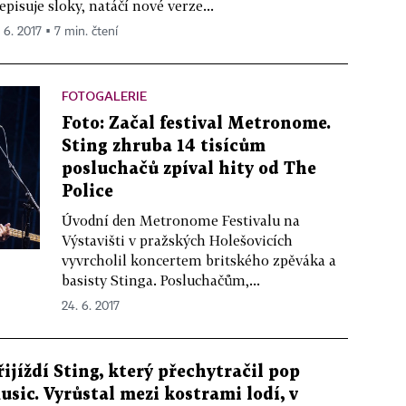
episuje sloky, natáčí nové verze...
 6. 2017 ▪ 7 min. čtení
FOTOGALERIE
Foto: Začal festival Metronome.
Sting zhruba 14 tisícům
posluchačů zpíval hity od The
Police
Úvodní den Metronome Festivalu na
Výstavišti v pražských Holešovicích
vyvrcholil koncertem britského zpěváka a
basisty Stinga. Posluchačům,...
24. 6. 2017
řijíždí Sting, který přechytračil pop
usic. Vyrůstal mezi kostrami lodí, v