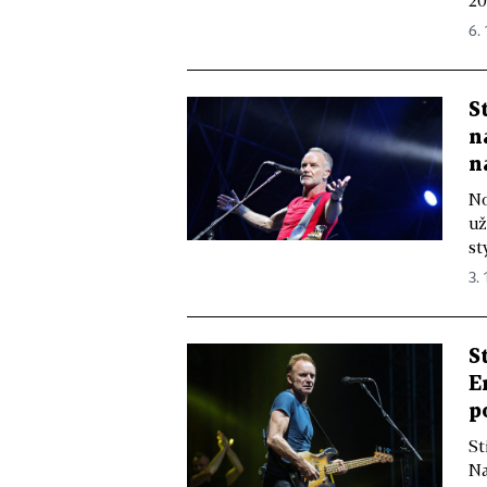
20
6. 
S
n
n
No
už
st
3. 
S
E
p
St
Na