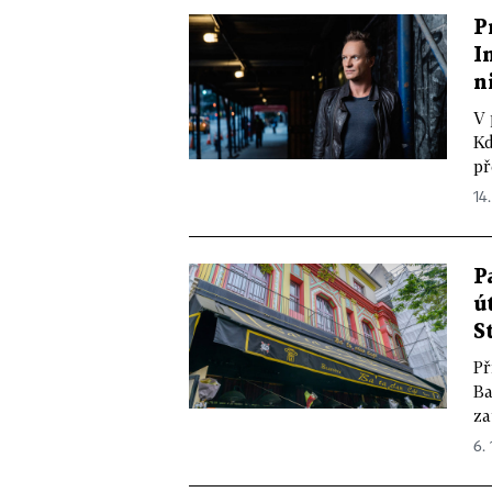
P
I
n
V 
Kd
př
14.
P
ú
S
Př
Ba
za
6. 