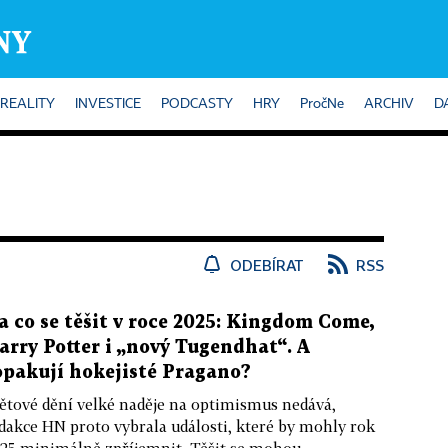
REALITY
INVESTICE
PODCASTY
HRY
PročNe
ARCHIV
D
ODEBÍRAT
RSS
a co se těšit v roce 2025: Kingdom Come,
arry Potter i „nový Tugendhat“. A
opakují hokejisté Pragano?
ětové dění velké naděje na optimismus nedává,
dakce HN proto vybrala události, které by mohly rok