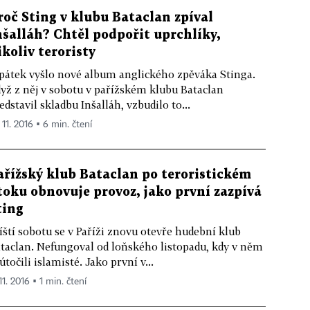
roč Sting v klubu Bataclan zpíval
nšalláh? Chtěl podpořit uprchlíky,
ikoliv teroristy
pátek vyšlo nové album anglického zpěváka Stinga.
yž z něj v sobotu v pařížském klubu Bataclan
edstavil skladbu Inšalláh, vzbudilo to...
 11. 2016 ▪ 6 min. čtení
ařížský klub Bataclan po teroristickém
toku obnovuje provoz, jako první zazpívá
ting
íští sobotu se v Paříži znovu otevře hudební klub
taclan. Nefungoval od loňského listopadu, kdy v něm
útočili islamisté. Jako první v...
11. 2016 ▪ 1 min. čtení