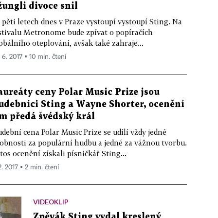
žungli divoce snil
 pěti letech dnes v Praze vystoupí vystoupí Sting. Na
stivalu Metronome bude zpívat o popíračích
obálního oteplování, avšak také zahraje...
 6. 2017 ▪ 10 min. čtení
aureáty ceny Polar Music Prize jsou
udebníci Sting a Wayne Shorter, ocenění
im předá švédský král
dební cena Polar Music Prize se udílí vždy jedné
obnosti za populární hudbu a jedné za vážnou tvorbu.
tos ocenění získali písničkář Sting...
2. 2017 ▪ 2 min. čtení
VIDEOKLIP
Zpěvák Sting vydal kreslený