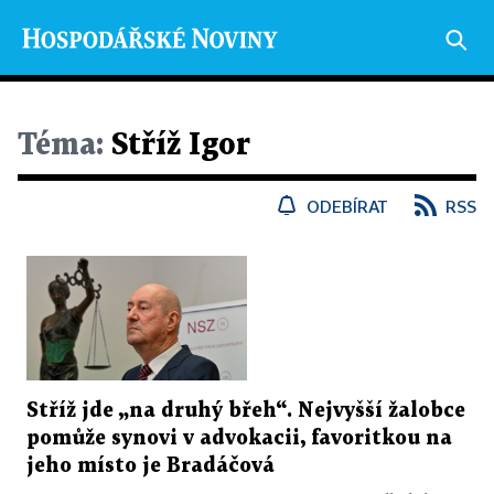
Téma:
Stříž Igor
ODEBÍRAT
RSS
Stříž jde „na druhý břeh“. Nejvyšší žalobce
pomůže synovi v advokacii, favoritkou na
jeho místo je Bradáčová