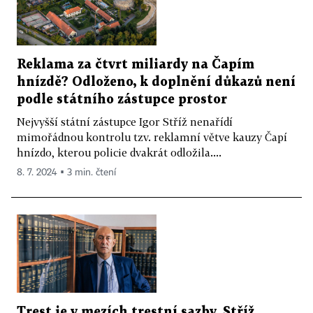
Reklama za čtvrt miliardy na Čapím
hnízdě? Odloženo, k doplnění důkazů není
podle státního zástupce prostor
Nejvyšší státní zástupce Igor Stříž nenařídí
mimořádnou kontrolu tzv. reklamní větve kauzy Čapí
hnízdo, kterou policie dvakrát odložila....
8. 7. 2024 ▪ 3 min. čtení
Trest je v mezích trestní sazby. Stříž