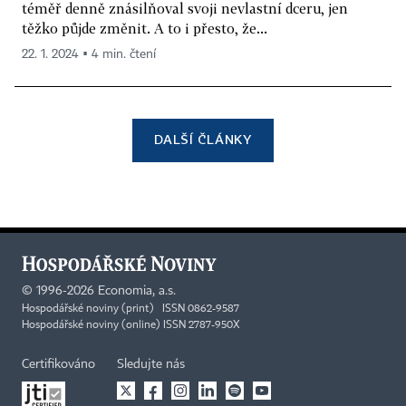
téměř denně znásilňoval svoji nevlastní dceru, jen
těžko půjde změnit. A to i přesto, že...
22. 1. 2024 ▪ 4 min. čtení
DALŠÍ ČLÁNKY
©
1996-2026
Economia, a.s.
Hospodářské noviny (print) ISSN 0862-9587
Hospodářské noviny (online) ISSN 2787-950X
Certifikováno
Sledujte nás