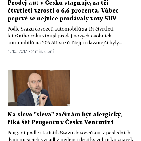
Prodej aut v Česku stagnuje, za tři
čtvrtletí vzrostl o 6,6 procenta. Vůbec
poprvé se nejvíce prodávaly vozy SUV
Podle Svazu dovozců automobilů za tři čtvrtletí
letošního roku stoupl prodej nových osobních
automobilů na 205 511 vozů. Nejprodávanější byly...
4. 10. 2017 ▪ 2 min. čtení
Na slovo "sleva" začínám být alergický,
říká šéf Peugeotu v Česku Venturini
Peugeot podle statistik Svazu dovozců aut v posledních
dvou měsících vypadl z nejlepší desítky žebříčku značek