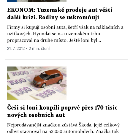
EKONOM: Tuzemské prodeje aut věští
další krizi. Rodiny se uskromňují
Firmy si kupují osobní auta, šetří však na nákladních a
užitkových. Hyundai se na tuzemském trhu
propracoval na druhé místo. Ještě loni byl...
21. 7. 2012 ▪ 2 min. čtení
Češi si loni koupili poprvé přes 170 tisíc
nových osobních aut
Nejprodávanější značkou zůstává Škoda, jejíž celkový
odbyt stagnoval na 53.050 automobilech. Značka tak