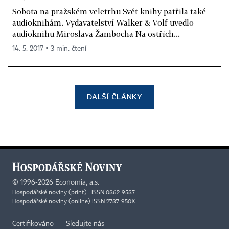
Sobota na pražském veletrhu Svět knihy patřila také
audioknihám. Vydavatelství Walker & Volf uvedlo
audioknihu Miroslava Žambocha Na ostřích...
14. 5. 2017 ▪ 3 min. čtení
DALŠÍ ČLÁNKY
©
1996-2026
Economia, a.s.
Hospodářské noviny (print) ISSN 0862-9587
Hospodářské noviny (online) ISSN 2787-950X
Certifikováno
Sledujte nás