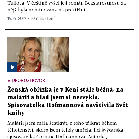
Tuilová. V češtině vyšel její román Bezstarostnost, za
nějž byla nominována na prestižní...
19. 6. 2017 ▪ 10 min. čtení
VIDEOROZHOVOR
Ženská obřízka je v Keni stále běžná, na
malárii a hlad jsem si nezvykla.
Spisovatelka Hofmannová navštívila Svět
knihy
Malárii jsem měla šestkrát, z toho třikrát během
těhotenství, skoro jsem tehdy umřela, líčí švýcarská
spisovatelka Corinne Hofmannová. Autorka,...