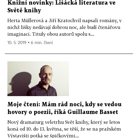
Knižní novinky: Lišácká literatura ve
Světě knihy
Herta Müllerová a Jiří Kratochvil napsali romány, v
nichž lišky nedávají dobrou noc, ale budí čtenářovu
imaginaci. Tituly obou autorů spolu s...
10. 5. 2019 ▪ 6 min. čtení
Moje čtení: Mám rád noci, kdy se vedou
hovory o poezii, říká Guillaume Basset
Nový dramaturg veletrhu Svět knihy, který se letos
koná od 10. do 13. května, se těší, že se na pražském
Výstavišti potká se špičkovými...