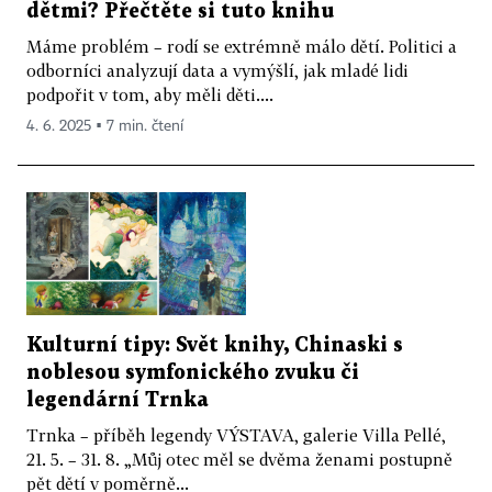
dětmi? Přečtěte si tuto knihu
Máme problém – rodí se extrémně málo dětí. Politici a
odborníci analyzují data a vymýšlí, jak mladé lidi
podpořit v tom, aby měli děti....
4. 6. 2025 ▪ 7 min. čtení
Kulturní tipy: Svět knihy, Chinaski s
noblesou symfonického zvuku či
legendární Trnka
Trnka – příběh legendy VÝSTAVA, galerie Villa Pellé,
21. 5. – 31. 8. „Můj otec měl se dvěma ženami postupně
pět dětí v poměrně...