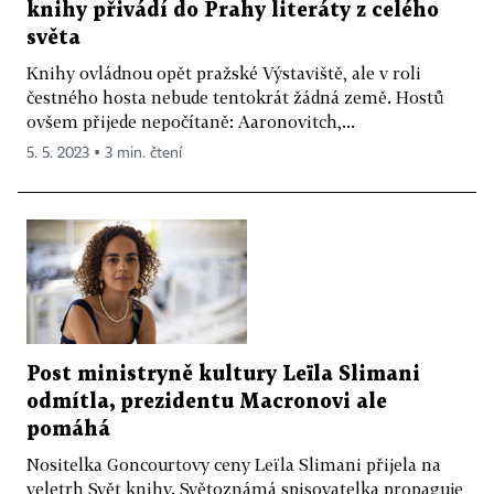
knihy přivádí do Prahy literáty z celého
světa
Knihy ovládnou opět pražské Výstaviště, ale v roli
čestného hosta nebude tentokrát žádná země. Hostů
ovšem přijede nepočítaně: Aaronovitch,...
5. 5. 2023 ▪ 3 min. čtení
Post ministryně kultury Leïla Slimani
odmítla, prezidentu Macronovi ale
pomáhá
Nositelka Goncourtovy ceny Leïla Slimani přijela na
veletrh Svět knihy. Světoznámá spisovatelka propaguje