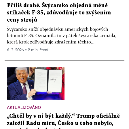
Příliš drahé. Švýcarsko objedná méně
stíhaček F-35, zdůvodňuje to zvýšením
ceny strojů
Švýcarsko sníží objednávku amerických bojových
letounů F-35. Oznámila to v pátek švýcarská armáda,
která krok zdůvodňuje zdražením těchto...
6. 3. 2026 ▪ 2 min. čtení
AKTUALIZOVÁNO
„Chtěl by v ní být každý.“ Trump oficiálně
založil Radu míru, Česko u toho nebylo,