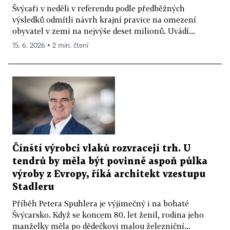
Švýcaři v neděli v referendu podle předběžných
výsledků odmítli návrh krajní pravice na omezení
obyvatel v zemi na nejvýše deset milionů. Uvádí...
15. 6. 2026 ▪ 2 min. čtení
Čínští výrobci vlaků rozvracejí trh. U
tendrů by měla být povinně aspoň půlka
výroby z Evropy, říká architekt vzestupu
Stadleru
Příběh Petera Spuhlera je výjimečný i na bohaté
Švýcarsko. Když se koncem 80. let ženil, rodina jeho
manželky měla po dědečkovi malou železniční...