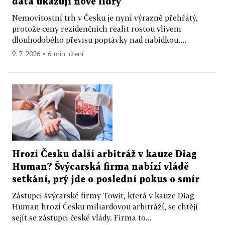
data ukazují nové lídry
Nemovitostní trh v Česku je nyní výrazně přehřátý,
protože ceny rezidenčních realit rostou vlivem
dlouhodobého převisu poptávky nad nabídkou....
9. 7. 2026 ▪ 6 min. čtení
Hrozí Česku další arbitráž v kauze Diag
Human? Švýcarská firma nabízí vládě
setkání, prý jde o poslední pokus o smír
Zástupci švýcarské firmy Towit, která v kauze Diag
Human hrozí Česku miliardovou arbitráží, se chtějí
sejít se zástupci české vlády. Firma to...