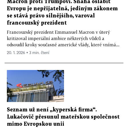
Macron proti Trumpovi. Snaha oslabit
Evropu je nepřijatelná, jediným zákonem
se stává právo silnějšího, varoval
francouzský prezident
Francouzský prezident Emmanuel Macron v úterý
kritizoval imperiální ambice některých vůdců a
odsoudil kroky současné americké vlády, které vnímá...
20. 1. 2026 ▪ 3 min. čtení
Seznam už není „kyperská firma“.
Lukačovič přesunul mateřskou společnost
mimo Evropskou unii