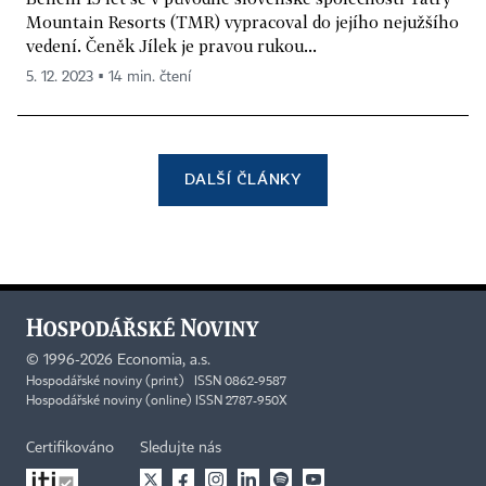
Mountain Resorts (TMR) vypracoval do jejího nejužšího
vedení. Čeněk Jílek je pravou rukou...
5. 12. 2023 ▪ 14 min. čtení
DALŠÍ ČLÁNKY
©
1996-2026
Economia, a.s.
Hospodářské noviny (print) ISSN 0862-9587
Hospodářské noviny (online) ISSN 2787-950X
Certifikováno
Sledujte nás