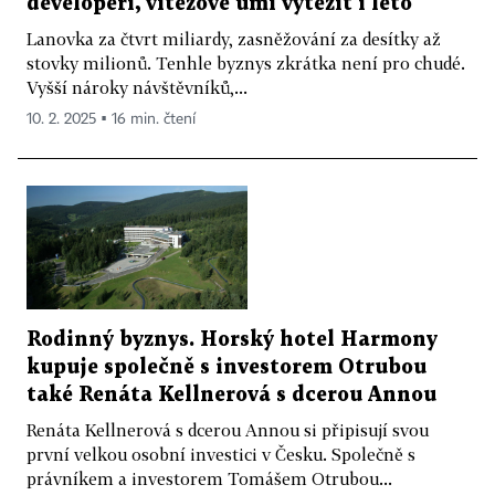
developeři, vítězové umí vytěžit i léto
Lanovka za čtvrt miliardy, zasněžování za desítky až
stovky milionů. Tenhle byznys zkrátka není pro chudé.
Vyšší nároky návštěvníků,...
10. 2. 2025 ▪ 16 min. čtení
Rodinný byznys. Horský hotel Harmony
kupuje společně s investorem Otrubou
také Renáta Kellnerová s dcerou Annou
Renáta Kellnerová s dcerou Annou si připisují svou
první velkou osobní investici v Česku. Společně s
právníkem a investorem Tomášem Otrubou...