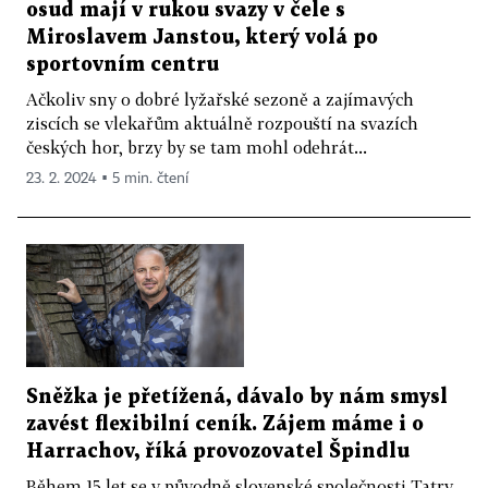
osud mají v rukou svazy v čele s
Miroslavem Janstou, který volá po
sportovním centru
Ačkoliv sny o dobré lyžařské sezoně a zajímavých
ziscích se vlekařům aktuálně rozpouští na svazích
českých hor, brzy by se tam mohl odehrát...
23. 2. 2024 ▪ 5 min. čtení
Sněžka je přetížená, dávalo by nám smysl
zavést flexibilní ceník. Zájem máme i o
Harrachov, říká provozovatel Špindlu
Během 15 let se v původně slovenské společnosti Tatry