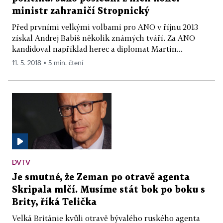
ministr zahraničí Stropnický
Před prvními velkými volbami pro ANO v říjnu 2013
získal Andrej Babiš několik známých tváří. Za ANO
kandidoval například herec a diplomat Martin...
11. 5. 2018 ▪ 5 min. čtení
DVTV
Je smutné, že Zeman po otravě agenta
Skripala mlčí. Musíme stát bok po boku s
Brity, říká Telička
Velká Británie kvůli otravě bývalého ruského agenta