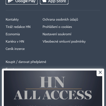
Kontakty
Ochrana osobních údajů
Tiráž redakce HN
Prohlášení o cookies
Economia
Nastavení soukromí
Kariéra v HN
Všeobecné smluvní podmínky
Ceník inzerce
Koupit / darovat předplatné
Eventy
×
Newslettery
RSS kanály
Autorská práva vykonává vydavatel. Bez písemného svolení vydavatele je
zakázáno jakékoli užití částí nebo celku díla, zejména rozmnožování a šíření