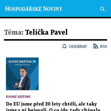
Téma:
Telička Pavel
ODEBÍRAT
RSS
RANNÍ BRÍFINK
Do EU jsme před 20 lety chtěli, ale taky
jsme s ní bojovali. O co jde, tady chápalo