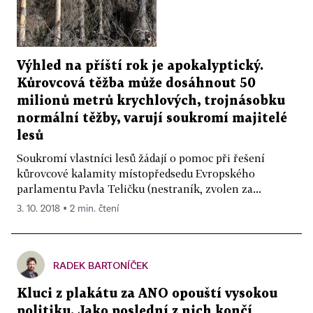
Výhled na příští rok je apokalyptický.
Kůrovcová těžba může dosáhnout 50
milionů metrů krychlových, trojnásobku
normální těžby, varují soukromí majitelé
lesů
Soukromí vlastníci lesů žádají o pomoc při řešení
kůrovcové kalamity místopředsedu Evropského
parlamentu Pavla Teličku (nestraník, zvolen za...
3. 10. 2018 ▪ 2 min. čtení
RADEK BARTONÍČEK
Kluci z plakátu za ANO opouští vysokou
politiku. Jako poslední z nich končí