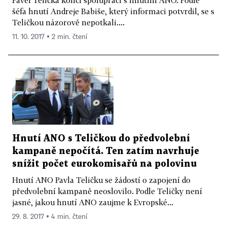
Pavel Telička končí spolupráci s hnutím ANO. Podle
šéfa hnutí Andreje Babiše, který informaci potvrdil, se s
Teličkou názorově nepotkali....
11. 10. 2017 ▪ 2 min. čtení
Hnutí ANO s Teličkou do předvolební
kampaně nepočítá. Ten zatím navrhuje
snížit počet eurokomisařů na polovinu
Hnutí ANO Pavla Teličku se žádostí o zapojení do
předvolební kampaně neoslovilo. Podle Teličky není
jasné, jakou hnutí ANO zaujme k Evropské...
29. 8. 2017 ▪ 4 min. čtení