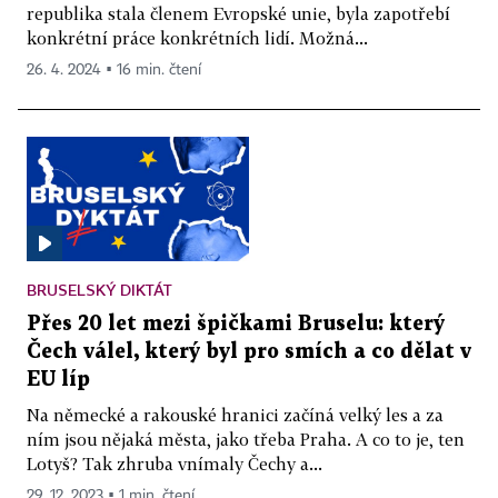
republika stala členem Evropské unie, byla zapotřebí
konkrétní práce konkrétních lidí. Možná...
26. 4. 2024 ▪ 16 min. čtení
BRUSELSKÝ DIKTÁT
Přes 20 let mezi špičkami Bruselu: který
Čech válel, který byl pro smích a co dělat v
EU líp
Na německé a rakouské hranici začíná velký les a za
ním jsou nějaká města, jako třeba Praha. A co to je, ten
Lotyš? Tak zhruba vnímaly Čechy a...
29. 12. 2023 ▪ 1 min. čtení