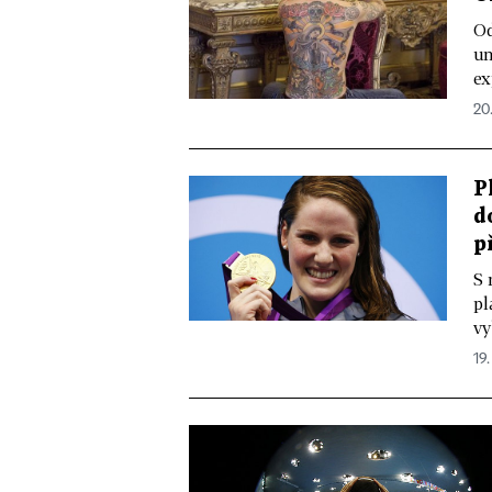
Od
um
ex
20
P
d
p
S 
pl
vy
19.