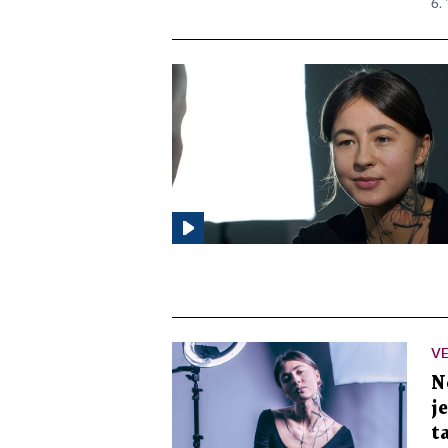
6. 
VE
N
j
t