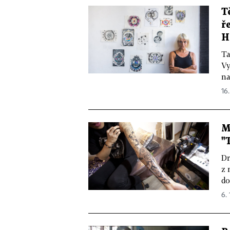
T
ř
H
Ta
Vy
na
16.
M
"
Dr
z 
do
6. 