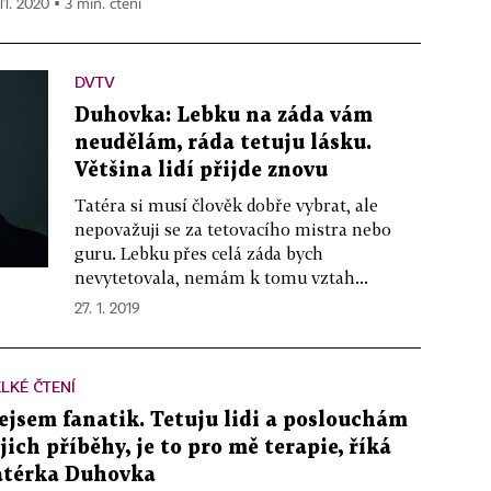
11. 2020 ▪ 3 min. čtení
DVTV
Duhovka: Lebku na záda vám
neudělám, ráda tetuju lásku.
Většina lidí přijde znovu
Tatéra si musí člověk dobře vybrat, ale
nepovažuji se za tetovacího mistra nebo
guru. Lebku přes celá záda bych
nevytetovala, nemám k tomu vztah...
27. 1. 2019
LKÉ ČTENÍ
ejsem fanatik. Tetuju lidi a poslouchám
ejich příběhy, je to pro mě terapie, říká
atérka Duhovka