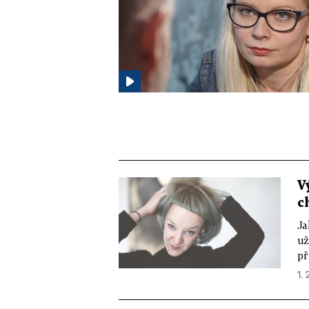
V
c
Ja
už
př
1. 