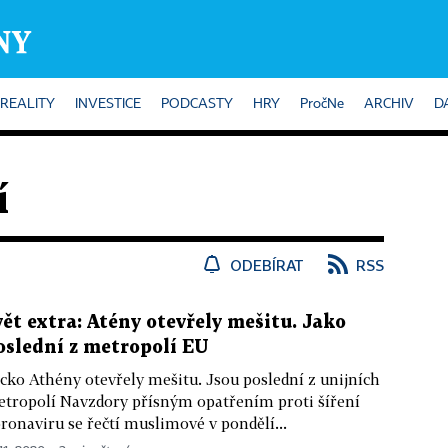
REALITY
INVESTICE
PODCASTY
HRY
PročNe
ARCHIV
D
í
ODEBÍRAT
RSS
vět extra: Atény otevřely mešitu. Jako
oslední z metropolí EU
cko Athény otevřely mešitu. Jsou poslední z unijních
tropolí Navzdory přísným opatřením proti šíření
ronaviru se řečtí muslimové v pondělí...