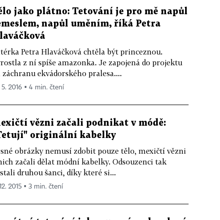
ělo jako plátno: Tetování je pro mě napůl
emeslem, napůl uměním, říká Petra
laváčková
térka Petra Hlaváčková chtěla být princeznou.
rostla z ní spíše amazonka. Je zapojená do projektu
 záchranu ekvádorského pralesa....
 5. 2016 ▪ 4 min. čtení
exičtí vězni začali podnikat v módě:
Tetují" originální kabelky
sné obrázky nemusí zdobit pouze tělo, mexičtí vězni
nich začali dělat módní kabelky. Odsouzenci tak
stali druhou šanci, díky které si...
12. 2015 ▪ 3 min. čtení