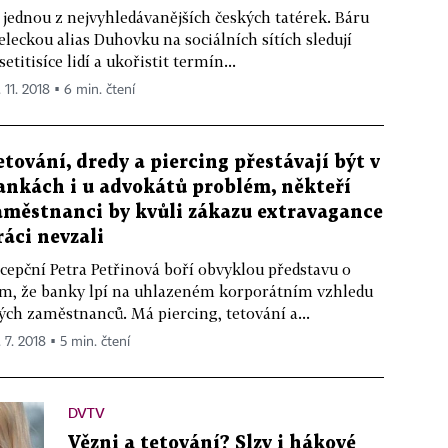
 jednou z nejvyhledávanějších českých tatérek. Báru
eleckou alias Duhovku na sociálních sítích sledují
setitisíce lidí a ukořistit termín...
 11. 2018 ▪ 6 min. čtení
etování, dredy a piercing přestávají být v
ankách i u advokátů problém, někteří
aměstnanci by kvůli zákazu extravagance
ráci nevzali
cepční Petra Petřinová boří obvyklou představu o
m, že banky lpí na uhlazeném korporátním vzhledu
ých zaměstnanců. Má piercing, tetování a...
 7. 2018 ▪ 5 min. čtení
DVTV
Vězni a tetování? Slzy i hákové