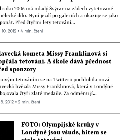
 roku 2006 má mladý Švýcar na zádech vytetované
ělecké dílo. Nyní jezdí po galeriích a ukazuje se jako
ponát. Před čtyřmi lety tetování...
. 10. 2012 ▪ 4 min. čtení
lavecká kometa Missy Franklinová si
opřála tetování. A škole dává přednost
řed sponzory
novým tetováním se na Twitteru pochlubila nová
avecká hvězda Missy Franklinová, která v Londýně
bojovala čtyři zlaté medaile. Za odměnu jí...
 8. 2012 ▪ 2 min. čtení
FOTO: Olympijské kruhy v
Londýně jsou všude, hitem se