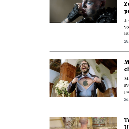
Z
p
Je
vo
Bu
28
M
c
Mó
sv
po
26
T
U