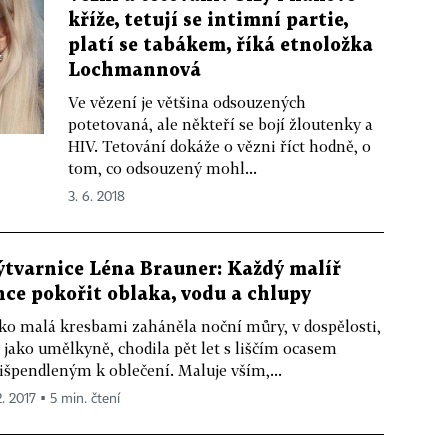
kříže, tetují se intimní partie,
platí se tabákem, říká etnoložka
Lochmannová
Ve vězení je většina odsouzených
potetovaná, ale někteří se bojí žloutenky a
HIV. Tetování dokáže o vězni říct hodně, o
tom, co odsouzený mohl...
3. 6. 2018
ýtvarnice Léna Brauner: Každý malíř
hce pokořit oblaka, vodu a chlupy
ko malá kresbami zaháněla noční můry, v dospělosti,
 jako umělkyně, chodila pět let s liščím ocasem
išpendleným k oblečení. Maluje vším,...
2. 2017 ▪ 5 min. čtení