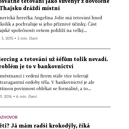
osvátné tetování jako suvenýr z dovolené
 Thajsku dráždí místní
erická herečka Angelina Jolie má tetování hned
kolik a pochvaluje si jeho příznivé účinky. Část
ajské společnosti ovšem pohlíží na velký...
 5. 2015 ▪ 3 min. čtení
iercing a tetování už šéfům tolik nevadí.
roblém je to v bankovnictví
městnanci i vedení firem stále více tolerují
travagantní ozdoby těla. V bankovnictví je ale
tšinou povinnost oblékat se formálně, a to...
11. 2014 ▪ 6 min. čtení
OZHOVOR
ěti? Já mám radši krokodýly, říká