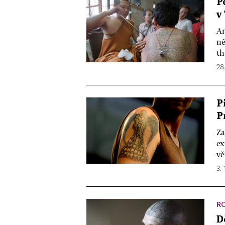
P
v
Am
ně
th
28.
P
P
Za
ex
vě
3. 
R
D