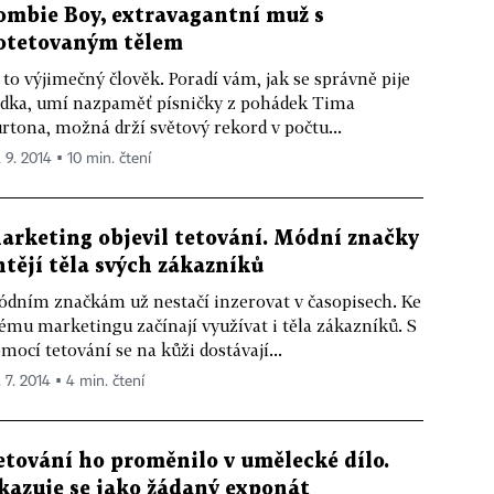
ombie Boy, extravagantní muž s
otetovaným tělem
 to výjimečný člověk. Poradí vám, jak se správně pije
dka, umí nazpaměť písničky z pohádek Tima
rtona, možná drží světový rekord v počtu...
. 9. 2014 ▪ 10 min. čtení
arketing objevil tetování. Módní značky
htějí těla svých zákazníků
dním značkám už nestačí inzerovat v časopisech. Ke
ému marketingu začínají využívat i těla zákazníků. S
mocí tetování se na kůži dostávají...
. 7. 2014 ▪ 4 min. čtení
etování ho proměnilo v umělecké dílo.
kazuje se jako žádaný exponát