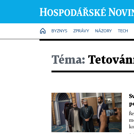
HOME
BYZNYS
ZPRÁVY
NÁZORY
TECH
Téma:
Tetován
S
p
Ře
me
ko