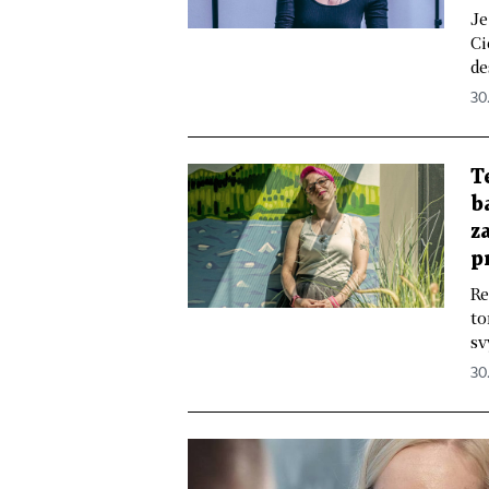
Je
Ci
de
30.
T
b
z
p
Re
to
sv
30.