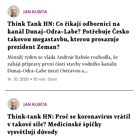
JAN KUBITA
Think Tank HN: Co říkají odborníci na
kanál Dunaj–Odra–Labe? Potřebuje Česko
takovou megastavbu, kterou prosazuje
prezident Zeman?
Minulý týden se vláda Andreje Babiše rozhodla, že
zahájí přípravy první části stavby vodního kanálu
Dunaj–Odra–Labe mezi Ostravou a...
14. 10. 2020 ▪ 10 min. čtení
JAN KUBITA
Think-tank HN: Proč se koronavirus vrátil
v takové síle? Medicínské špičky
vysvětlují důvody