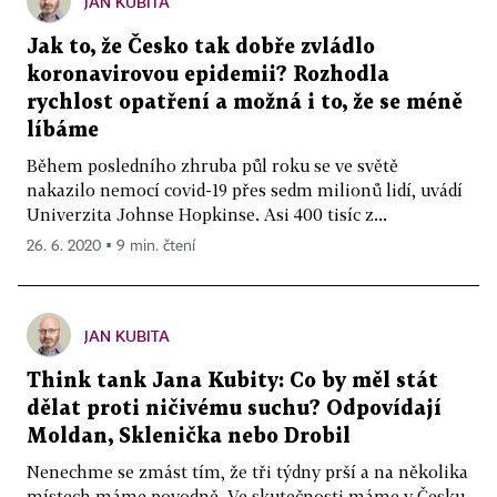
JAN KUBITA
Jak to, že Česko tak dobře zvládlo
koronavirovou epidemii? Rozhodla
rychlost opatření a možná i to, že se méně
líbáme
Během posledního zhruba půl roku se ve světě
nakazilo nemocí covid-19 přes sedm milionů lidí, uvádí
Univerzita Johnse Hopkinse. Asi 400 tisíc z...
26. 6. 2020 ▪ 9 min. čtení
JAN KUBITA
Think tank Jana Kubity: Co by měl stát
dělat proti ničivému suchu? Odpovídají
Moldan, Sklenička nebo Drobil
Nenechme se zmást tím, že tři týdny prší a na několika
místech máme povodně. Ve skutečnosti máme v Česku