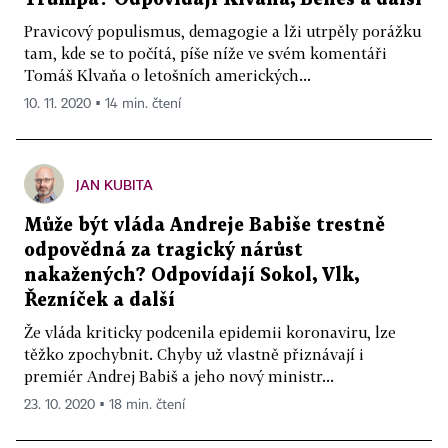
Pravicový populismus, demagogie a lži utrpěly porážku
tam, kde se to počítá, píše níže ve svém komentáři
Tomáš Klvaňa o letošních amerických...
10. 11. 2020 ▪ 14 min. čtení
JAN KUBITA
Může být vláda Andreje Babiše trestně
odpovědná za tragický nárůst
nakažených? Odpovídají Sokol, Vlk,
Řezníček a další
Že vláda kriticky podcenila epidemii koronaviru, lze
těžko zpochybnit. Chyby už vlastně přiznávají i
premiér Andrej Babiš a jeho nový ministr...
23. 10. 2020 ▪ 18 min. čtení