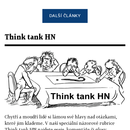
DALŠÍ ČLÁNKY
Think tank HN
Chytří a moudří lidé si lámou své hlavy nad otázkami,
které jim klademe. V naší speciální názorové rubrice
Think tank HN najdete eseje, komentáře či glosy