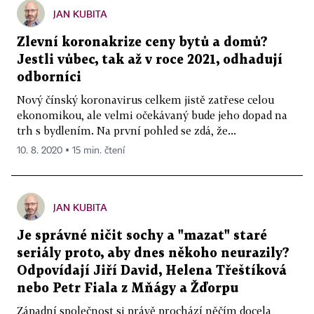
JAN KUBITA
Zlevní koronakrize ceny bytů a domů?
Jestli vůbec, tak až v roce 2021, odhadují
odborníci
Nový čínský koronavirus celkem jistě zatřese celou
ekonomikou, ale velmi očekávaný bude jeho dopad na
trh s bydlením. Na první pohled se zdá, že...
10. 8. 2020 ▪ 15 min. čtení
JAN KUBITA
Je správné ničit sochy a "mazat" staré
seriály proto, aby dnes někoho neurazily?
Odpovídají Jiří David, Helena Třeštíková
nebo Petr Fiala z Mňágy a Žďorpu
Západní společnost si právě prochází něčím docela