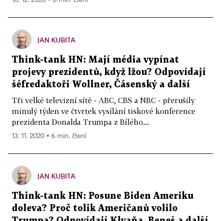
JAN KUBITA
Think-tank HN: Mají média vypínat
projevy prezidentů, když lžou? Odpovídají
šéfredaktoři Wollner, Čásenský a další
Tři velké televizní sítě - ABC, CBS a NBC - přerušily
minulý týden ve čtvrtek vysílání tiskové konference
prezidenta Donalda Trumpa z Bílého...
13. 11. 2020 ▪ 6 min. čtení
JAN KUBITA
Think-tank HN: Posune Biden Ameriku
doleva? Proč tolik Američanů volilo
Trumpa? Odpovídají Klvaňa, Beneš a další