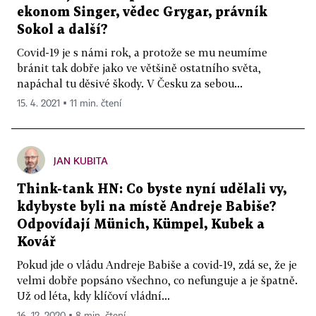
ekonom Singer, vědec Grygar, právník
Sokol a další?
Covid-19 je s námi rok, a protože se mu neumíme
bránit tak dobře jako ve většině ostatního světa,
napáchal tu děsivé škody. V Česku za sebou...
15. 4. 2021 ▪ 11 min. čtení
JAN KUBITA
Think-tank HN: Co byste nyní udělali vy,
kdybyste byli na místě Andreje Babiše?
Odpovídají Münich, Kümpel, Kubek a
Kovář
Pokud jde o vládu Andreje Babiše a covid-19, zdá se, že je
velmi dobře popsáno všechno, co nefunguje a je špatně.
Už od léta, kdy klíčoví vládní...
16. 12. 2020 ▪ 8 min. čtení