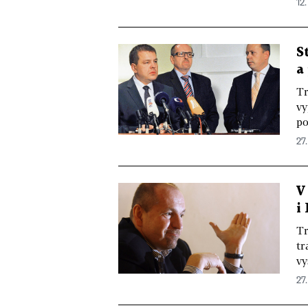
12.
S
a
Tr
vy
po
27.
V
i
Tr
tr
vy
27.