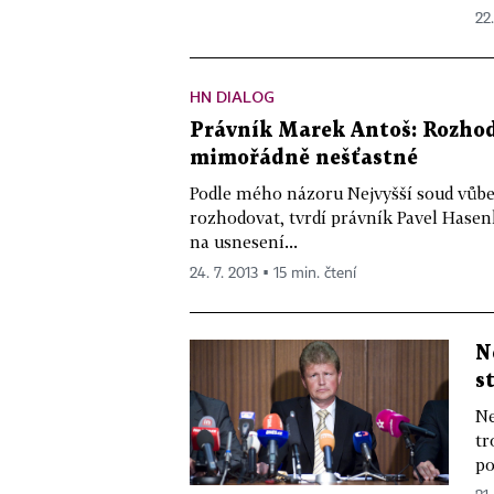
22.
HN DIALOG
Právník Marek Antoš: Rozhod
mimořádně nešťastné
Podle mého názoru Nejvyšší soud vůb
rozhodovat, tvrdí právník Pavel Hase
na usnesení...
24. 7. 2013 ▪ 15 min. čtení
N
s
Ne
tr
po