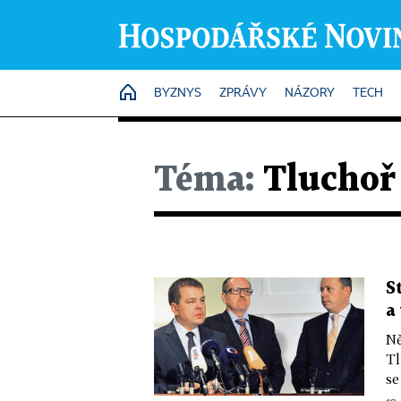
HOME
BYZNYS
ZPRÁVY
NÁZORY
TECH
Téma:
Tluchoř 
S
a
Ně
Tl
se