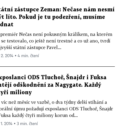
tátní zástupce Zeman: Nečase nám nesmí
ýt líto. Pokud je tu podezření, musíme
ednat
premiér Nečas není pokusným králíkem, na kterém
 se testovalo, co ještě není trestné a co už ano, tvrdí
jvyšší státní zástupce Pavel...
 2. 2014 ▪ 4 min. čtení
xposlanci ODS Tluchoř, Šnajdr i Fuksa
htějí odškodnění za Nagygate. Každý
tyři miliony
 víc než měsíc ve vazbě, o dva týdny delší stíhání a
rální újmu požadují exposlanci ODS Tluchoř, Šnajdr
Fuksa každý čtyři miliony korun od...
 1. 2014 ▪ 3 min. čtení