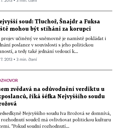
 7. 2013 ▪ 3 min. čtení
ejvyšší soud: Tluchoř, Šnajdr a Fuksa
eště mohou být stíháni za korupci
 projev učiněný ve sněmovně je namístě pokládat i
dnání poslance v souvislosti s jeho politickou
nností, a tedy také jednání vedoucí k...
 7. 2013 ▪ 3 min. čtení
OZHOVOR
sem zvědavá na odůvodnění verdiktu u
xposlanců, říká šéfka Nejvyššího soudu
rožová
edsedkyně Nejvyššího soudu Iva Brožová se domnívá,
 rozhodnutí soudců má ovlivňovat politickou kulturu
zemi. "Pokud soudní rozhodnutí...