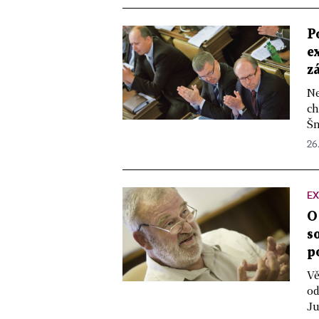
P
e
z
Ne
ch
Šn
26.
EX
O
s
p
Vě
od
Ju