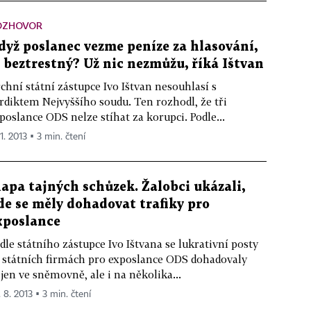
OZHOVOR
dyž poslanec vezme peníze za hlasování,
e beztrestný? Už nic nezmůžu, říká Ištvan
chní státní zástupce Ivo Ištvan nesouhlasí s
rdiktem Nejvyššího soudu. Ten rozhodl, že tři
poslance ODS nelze stíhat za korupci. Podle...
11. 2013 ▪ 3 min. čtení
apa tajných schůzek. Žalobci ukázali,
de se měly dohadovat trafiky pro
xposlance
dle státního zástupce Ivo Ištvana se lukrativní posty
 státních firmách pro exposlance ODS dohadovaly
jen ve sněmovně, ale i na několika...
. 8. 2013 ▪ 3 min. čtení