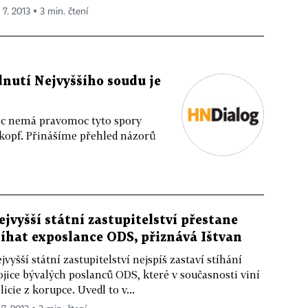
 7. 2013 ▪ 3 min. čtení
nutí Nejvyššího soudu je
ec nemá pravomoc tyto spory
nkopf. Přinášíme přehled názorů
ejvyšší státní zastupitelství přestane
tíhat exposlance ODS, přiznává Ištvan
jvyšší státní zastupitelství nejspíš zastaví stíhání
ojice bývalých poslanců ODS, které v současnosti viní
licie z korupce. Uvedl to v...