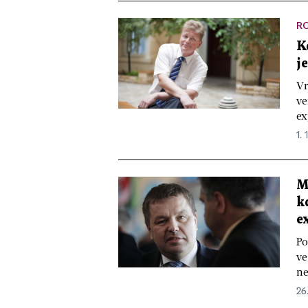
R
K
j
Vr
ve
ex
1. 
M
k
e
Po
ve
ne
26