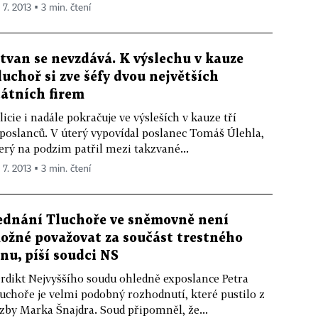
 7. 2013 ▪ 3 min. čtení
štvan se nevzdává. K výslechu v kauze
luchoř si zve šéfy dvou největších
tátních firem
licie i nadále pokračuje ve výsleších v kauze tří
poslanců. V úterý vypovídal poslanec Tomáš Úlehla,
erý na podzim patřil mezi takzvané...
 7. 2013 ▪ 3 min. čtení
ednání Tluchoře ve sněmovně není
ožné považovat za součást trestného
inu, píší soudci NS
rdikt Nejvyššího soudu ohledně exposlance Petra
uchoře je velmi podobný rozhodnutí, které pustilo z
zby Marka Šnajdra. Soud připomněl, že...