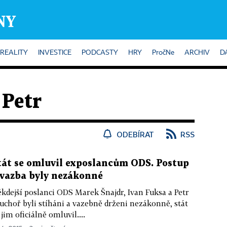
REALITY
INVESTICE
PODCASTY
HRY
PročNe
ARCHIV
D
Petr
ODEBÍRAT
RSS
tát se omluvil exposlancům ODS. Postup
 vazba byly nezákonné
kdejší poslanci ODS Marek Šnajdr, Ivan Fuksa a Petr
uchoř byli stíháni a vazebně drženi nezákonně, stát
 jim oficiálně omluvil....