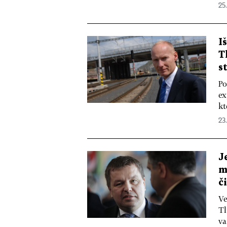
25.
I
T
s
Po
ex
kt
23.
J
m
č
Ve
Tl
va