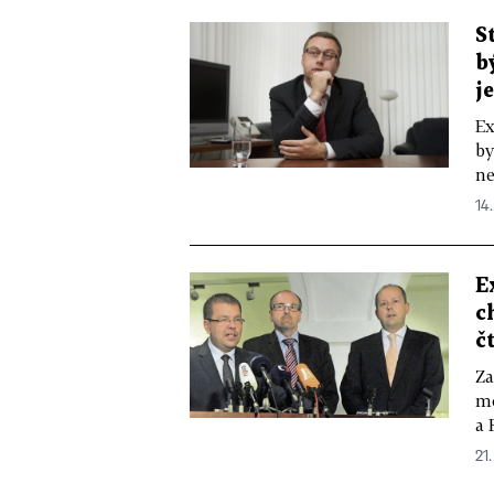
S
b
j
Ex
by
ne
14.
E
c
č
Za
mo
a 
21.