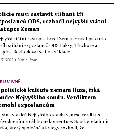
olicie musí zastavit stíhání tří
xposlanců ODS, rozhodl nejvyšší státní
ástupce Zeman
jvyšší státní zástupce Pavel Zeman zrušil pro tuto
víli stíhání exposlanců ODS Fuksy, Tluchoře a
ajdra. Rozhodoval se i na základě...
 7. 2013 ▪ 3 min. čtení
KLUZIVNĚ
 politické kultuře nemám iluze, říká
oudce Nejvyššího soudu. Verdiktem
omohl exposlancům
tšina soudců Nejvyššího soudu vynese verdikt s
ůvodněním a dál ho nekomentuje. Soudce Vladimír
rka, který společně s kolegy rozhodl, že...