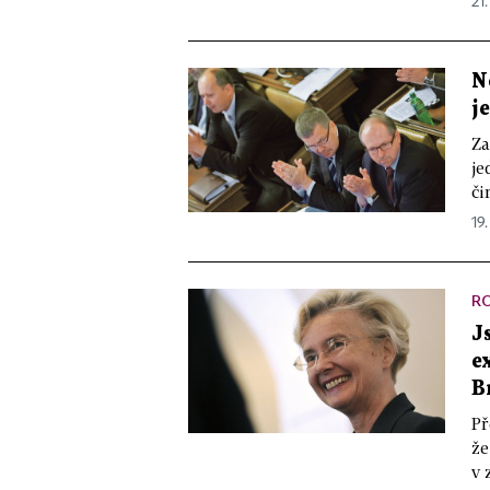
21.
N
j
Za
je
či
19.
R
J
e
B
Př
že
v 