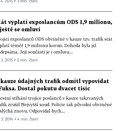
 4. 2015 ▪ 3 min. čtení
tát vyplatí exposlancům ODS 1,9 milionu,
 ještě se omluví
ojici exposlanců ODS obviněné v kauze tzv. trafik stát
platí téměř 1,9 milionu korun. Dohoda byla již
depsána. Její součástí je i omluva...
 3. 2015 ▪ 2 min. čtení
 kauze údajných trafik odmítl vypovídat
 Fuksa. Dostal pokutu dvacet tisíc
estní stíhání trojice poslanců v kauze takzvaných
afik zrušil Nejvyšší soud. Policie tak původní obviněné
slýchá znovu. Odpovídal bych...
 3. 2014 ▪ 4 min. čtení