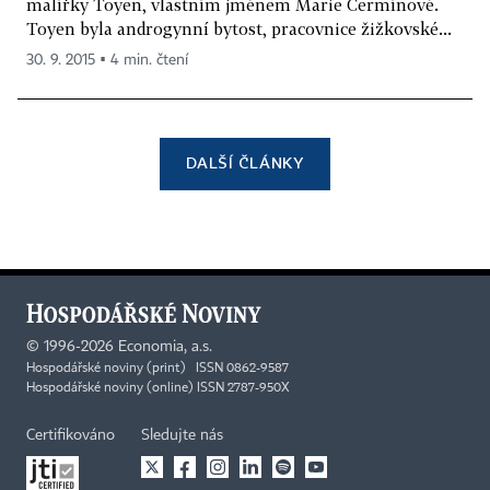
malířky Toyen, vlastním jménem Marie Čermínové.
Toyen byla androgynní bytost, pracovnice žižkovské...
30. 9. 2015 ▪ 4 min. čtení
DALŠÍ ČLÁNKY
©
1996-2026
Economia, a.s.
Hospodářské noviny (print) ISSN 0862-9587
Hospodářské noviny (online) ISSN 2787-950X
Certifikováno
Sledujte nás