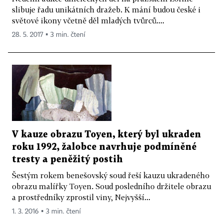
slibuje řadu unikátních dražeb. K mání budou české i
světové ikony včetně děl mladých tvůrců....
28. 5. 2017 ▪ 3 min. čtení
V kauze obrazu Toyen, který byl ukraden
roku 1992, žalobce navrhuje podmíněné
tresty a peněžitý postih
Šestým rokem benešovský soud řeší kauzu ukradeného
obrazu malířky Toyen. Soud posledního držitele obrazu
a prostředníky zprostil viny, Nejvyšší...
1. 3. 2016 ▪ 3 min. čtení