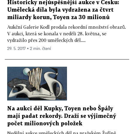
Historicky nejúspěšnější aukce v Česku:
Umělecká díla byla vydražena za čtvrt
miliardy korun, Toyen za 30 milionů
Aukční Galerie Kodl prodala rekordní množství obrazů.
V aukci, která se konala v neděli 28. května, se
vydražilo přes 200 uměleckých děl....
29. 5. 2017 ▪ 2 min. čtení
Na aukci děl Kupky, Toyen nebo Špály
mají padat rekordy. Draží se výjimečný
počet milionových položek
Nedělní aukce uměleckých děl na pražském Žofíně