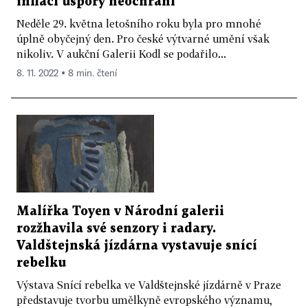
inflací úspory neochrání
Neděle 29. května letošního roku byla pro mnohé
úplně obyčejný den. Pro české výtvarné umění však
nikoliv. V aukční Galerii Kodl se podařilo...
8. 11. 2022 ▪ 8 min. čtení
Malířka Toyen v Národní galerii
rozžhavila své senzory i radary.
Valdštejnská jízdárna vystavuje snící
rebelku
Výstava Snící rebelka ve Valdštejnské jízdárně v Praze
představuje tvorbu umělkyně evropského významu,