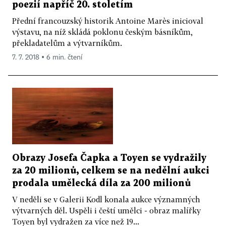
poezií napříč 20. stoletím
Přední francouzský historik Antoine Marès inicioval
výstavu, na níž skládá poklonu českým básníkům,
překladatelům a výtvarníkům.
7. 7. 2018 ▪ 6 min. čtení
Obrazy Josefa Čapka a Toyen se vydražily
za 20 milionů, celkem se na nedělní aukci
prodala umělecká díla za 200 milionů
V neděli se v Galerii Kodl konala aukce významných
výtvarných děl. Uspěli i čeští umělci - obraz malířky
Toyen byl vydražen za více než 19...