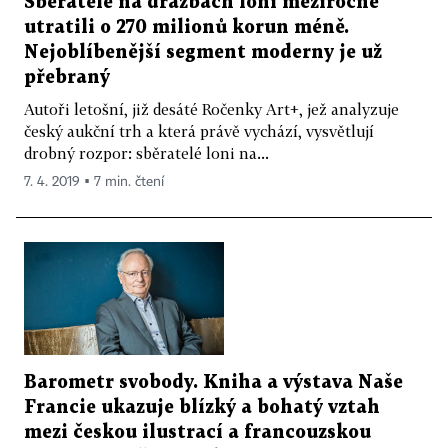
Sběratelé na dražbách loni meziročně
utratili o 270 milionů korun méně.
Nejoblíbenější segment moderny je už
přebraný
Autoři letošní, již desáté Ročenky Art+, jež analyzuje
český aukční trh a která právě vychází, vysvětlují
drobný rozpor: sběratelé loni na...
7. 4. 2019 ▪ 7 min. čtení
Barometr svobody. Kniha a výstava Naše
Francie ukazuje blízký a bohatý vztah
mezi českou ilustrací a francouzskou