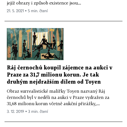
jejíž obrazy i způsob existence jsou...
21. 5. 2021 ▪ 5 min. čtení
Ráj černochů koupil zájemce na aukci v
Praze za 31,7 milionu korun. Je tak
druhým nejdražším dílem od Toyen
Obraz surrealistické malířky Toyen nazvaný Ráj
černochů byl v neděli na aukci v Praze vydražen za
31,68 milionu korun včetně aukční přirážky,...
3. 12. 2019 ▪ 3 min. čtení