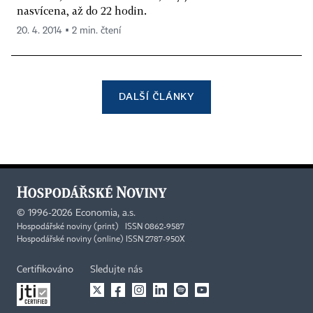
nasvícena, až do 22 hodin.
20. 4. 2014 ▪ 2 min. čtení
DALŠÍ ČLÁNKY
©
1996-2026
Economia, a.s.
Hospodářské noviny (print) ISSN 0862-9587
Hospodářské noviny (online) ISSN 2787-950X
Certifikováno
Sledujte nás