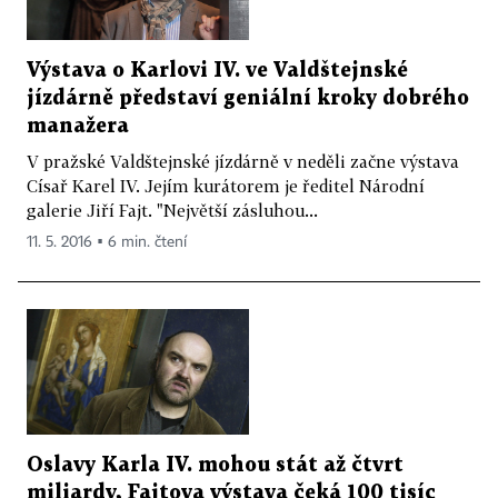
Výstava o Karlovi IV. ve Valdštejnské
jízdárně představí geniální kroky dobrého
manažera
V pražské Valdštejnské jízdárně v neděli začne výstava
Císař Karel IV. Jejím kurátorem je ředitel Národní
galerie Jiří Fajt. "Největší zásluhou...
11. 5. 2016 ▪ 6 min. čtení
Oslavy Karla IV. mohou stát až čtvrt
miliardy, Fajtova výstava čeká 100 tisíc