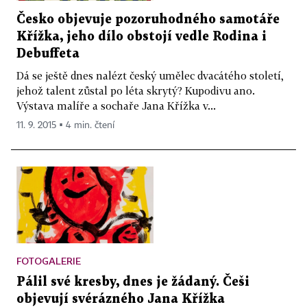
Česko objevuje pozoruhodného samotáře
Křížka, jeho dílo obstojí vedle Rodina i
Debuffeta
Dá se ještě dnes nalézt český umělec dvacátého století,
jehož talent zůstal po léta skrytý? Kupodivu ano.
Výstava malíře a sochaře Jana Křížka v...
11. 9. 2015 ▪ 4 min. čtení
FOTOGALERIE
Pálil své kresby, dnes je žádaný. Češi
objevují svérázného Jana Křížka